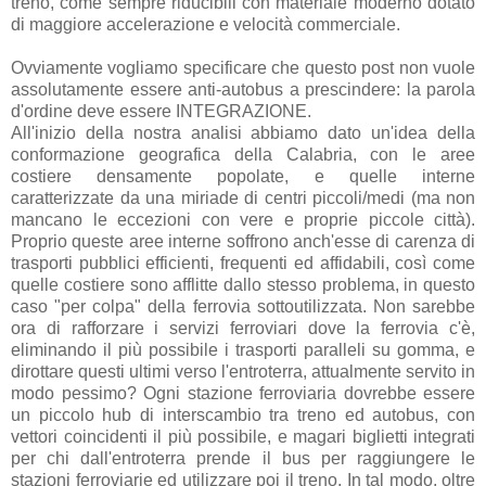
treno, come sempre riducibili con materiale moderno dotato
di maggiore accelerazione e velocità commerciale.
Ovviamente vogliamo specificare che questo post non vuole
assolutamente essere anti-autobus a prescindere: la parola
d'ordine deve essere INTEGRAZIONE.
All'inizio della nostra analisi abbiamo dato un'idea della
conformazione geografica della Calabria, con le aree
costiere densamente popolate, e quelle interne
caratterizzate da una miriade di centri piccoli/medi (ma non
mancano le eccezioni con vere e proprie piccole città).
Proprio queste aree interne soffrono anch'esse di carenza di
trasporti pubblici efficienti, frequenti ed affidabili, così come
quelle costiere sono afflitte dallo stesso problema, in questo
caso "per colpa" della ferrovia sottoutilizzata. Non sarebbe
ora di rafforzare i servizi ferroviari dove la ferrovia c'è,
eliminando il più possibile i trasporti paralleli su gomma, e
dirottare questi ultimi verso l'entroterra, attualmente servito in
modo pessimo? Ogni stazione ferroviaria dovrebbe essere
un piccolo hub di interscambio tra treno ed autobus, con
vettori coincidenti il più possibile, e magari biglietti integrati
per chi dall'entroterra prende il bus per raggiungere le
stazioni ferroviarie ed utilizzare poi il treno. In tal modo, oltre