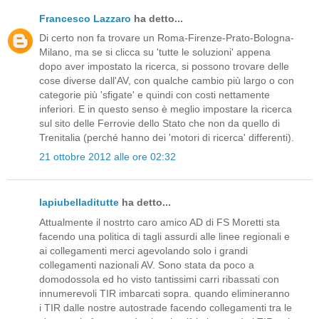
Francesco Lazzaro
ha detto...
Di certo non fa trovare un Roma-Firenze-Prato-Bologna-
Milano, ma se si clicca su 'tutte le soluzioni' appena
dopo aver impostato la ricerca, si possono trovare delle
cose diverse dall'AV, con qualche cambio più largo o con
categorie più 'sfigate' e quindi con costi nettamente
inferiori. E in questo senso è meglio impostare la ricerca
sul sito delle Ferrovie dello Stato che non da quello di
Trenitalia (perché hanno dei 'motori di ricerca' differenti).
21 ottobre 2012 alle ore 02:32
lapiubelladitutte
ha detto...
Attualmente il nostrto caro amico AD di FS Moretti sta
facendo una politica di tagli assurdi alle linee regionali e
ai collegamenti merci agevolando solo i grandi
collegamenti nazionali AV. Sono stata da poco a
domodossola ed ho visto tantissimi carri ribassati con
innumerevoli TIR imbarcati sopra. quando elimineranno
i TIR dalle nostre autostrade facendo collegamenti tra le