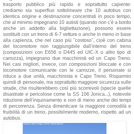
trasporto pubblico più rapido e soprattutto capiente:
crediamo sia superfluo sottolineare che 10 autobus con
identica origine e destinazione concentrati in poco tempo,
che al minimo impegnano 10 autisti (quando non c'è a bordo
anche un addetto alla bigliettazione), possono essere
sostituiti con un treno di 6-7 vetture o anche in meno in base
alla capienza, che nel caso più "costoso", cioè con cabina
del locomotore non raggiungibile dall'interno del treno
(composizioni con E656 o D445 ed UIC-X o altro tipo di
carrozza), impegnano due macchinisti ed un Capo Treno.
Nei casi migliori, invece, con composizioni bloccate e con
locomotore comunicante con le carrozze, il personale si
riduce a due unità, macchinista e Capo Treno. Risparmio
quindi di personale, ma soprattutto maggiore sicurezza sulle
strade, che risulterebbero così più scorrevoli (specie quelle
disastrate e pericolose come la SS 106 Jonica...), notevole
riduzione dell'inquinamento e non di meno anche dei tempi
di percorrenza. Senza dimenticare la maggiore comodità e
fruibilità di un treno, possibilmente moderno, rispetto ad un
autobus.