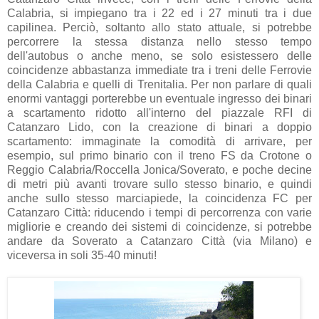
Calabria, si impiegano tra i 22 ed i 27 minuti tra i due
capilinea. Perciò, soltanto allo stato attuale, si potrebbe
percorrere la stessa distanza nello stesso tempo
dell'autobus o anche meno, se solo esistessero delle
coincidenze abbastanza immediate tra i treni delle Ferrovie
della Calabria e quelli di Trenitalia. Per non parlare di quali
enormi vantaggi porterebbe un eventuale ingresso dei binari
a scartamento ridotto all'interno del piazzale RFI di
Catanzaro Lido, con la creazione di binari a doppio
scartamento: immaginate la comodità di arrivare, per
esempio, sul primo binario con il treno FS da Crotone o
Reggio Calabria/Roccella Jonica/Soverato, e poche decine
di metri più avanti trovare sullo stesso binario, e quindi
anche sullo stesso marciapiede, la coincidenza FC per
Catanzaro Città: riducendo i tempi di percorrenza con varie
migliorie e creando dei sistemi di coincidenze, si potrebbe
andare da Soverato a Catanzaro Città (via Milano) e
viceversa in soli 35-40 minuti!