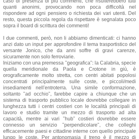
caso di presenza di più commenti, che risulterebbero tutti
quanti anonimi, provocando non poca difficoltà nel
rispondere ad ogni pensiero o richiesta dei vari utenti. Del
resto, questa piccola regola da rispettare è segnalata poco
sopra il board di scrittura dei commenti!
I due commenti, però, non li abbiamo dimenticati: ci hanno
anzi dato un input per approfondire il tema trasportistico del
versante Jonico, che da anni soffre di gravi carenze,
sicuramente non solo ferroviarie.
Iniziamo con una premessa "geografica": la Calabria, specie
quella meridionale da Paola e Crotone in giù, è
orograficamente molto stretta, con centri abitati popolosi
concentrati principalmente sulle coste, e piccoli/medi
insediamenti nell'entroterra. Una simile conformazione,
soltanto "ad occhio", farebbe capire a chiunque che un
sistema di trasporto pubblico locale dovrebbe collegare in
lunghezza tutti i centri costieri con le località principali di
lavoro e studio tramite un mezzo di trasporto ad alta
capacità, mentre ai vari "hub" costieri dovrebbe essere
connesso un servizio "perpendicolare", che colleghi
efficacemente paesi e cittadine interne con quello principale
lungo le coste. Per antonomasia il treno è il mezzo di