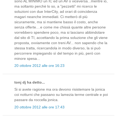
sono AL MINIMO un IC ed un AV o viceversa...mentre io,
ma soltanto perchè lo so, a "pezzetti" mi ricerco le
soluzioni con due InterCity, ad orari di coincidenza
magari neanche immediati. Ci metterò di più
sicuramente, ma si mantiene basso il costo, anche
senza offerte....e come me chissà quante altre persone
vorrebbero spendere poco, ma si lasciano abbindolare
dal sito di TI, accettando la prima soluzione che gli viene
proposta, ovviamente con treni AV... non sapendo che la
stessa tratta, ricercandola in modo diverso, la si può
percorrere impiegando sì del tempo in più, però con
minore spesa...
20 ottobre 2012 alle ore 16:23
tonj dj ha detto...
Si si avete ragione ma ora devono risistemare la jonica
coi notturni che passano su lamezia terme centrale e poi
passare da roccella jonica.
20 ottobre 2012 alle ore 17:43