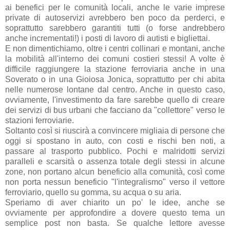
ai benefici per le comunità locali, anche le varie imprese
private di autoservizi avrebbero ben poco da perderci, e
soprattutto sarebbero garantiti tutti (o forse andrebbero
anche incrementati!) i posti di lavoro di autisti e bigliettai.
E non dimentichiamo, oltre i centri collinari e montani, anche
la mobilità all'interno dei comuni costieri stessi! A volte è
difficile raggiungere la stazione ferroviaria anche in una
Soverato o in una Gioiosa Jonica, soprattutto per chi abita
nelle numerose lontane dal centro. Anche in questo caso,
ovviamente, l'investimento da fare sarebbe quello di creare
dei servizi di bus urbani che facciano da "collettore" verso le
stazioni ferroviarie.
Soltanto così si riuscirà a convincere migliaia di persone che
oggi si spostano in auto, con costi e rischi ben noti, a
passare al trasporto pubblico. Pochi e malridotti servizi
paralleli e scarsità o assenza totale degli stessi in alcune
zone, non portano alcun beneficio alla comunità, così come
non porta nessun beneficio "l'integralismo" verso il vettore
ferroviario, quello su gomma, su acqua o su aria.
Speriamo di aver chiarito un po' le idee, anche se
ovviamente per approfondire a dovere questo tema un
semplice post non basta. Se qualche lettore avesse