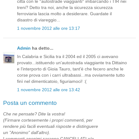
citta con le °autostrade viaggianti° imbarcando i TIR nei
treni? Detto tra noi, anche la sicurezza sicurezza
ferroviaria lascia molto a desiderare. Guardate il
disastro di viareggio...
1 novembre 2012 alle ore 13:17
Admin
ha detto...
In Calabria e Sicilia tra il 2004 ed il 2005 ci avevano
provato...istituendo un'autostrada viaggiante tra Dittaino
e l'interporto di Gioia Tauro, tant'è che fecero anche le
corse prova con i carri ultrabassi...ma ovviamente tutto
finì nel dimenticatoio, figuriamoci! :(
1 novembre 2012 alle ore 13:42
Posta un commento
Che ne pensate? Dite la vostra!
(Firmare cortesemente i propri commenti, per
rendere più facili eventuali risposte e distinguere
un "Anonimo" dall'altro).
I commenti anonimi saranno CANCELLATI e/o