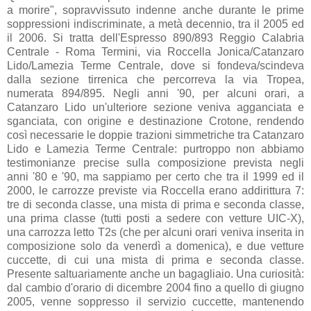
a morire", sopravvissuto indenne anche durante le prime
soppressioni indiscriminate, a metà decennio, tra il 2005 ed
il 2006. Si tratta dell'Espresso 890/893 Reggio Calabria
Centrale - Roma Termini, via Roccella Jonica/Catanzaro
Lido/Lamezia Terme Centrale, dove si fondeva/scindeva
dalla sezione tirrenica che percorreva la via Tropea,
numerata 894/895. Negli anni '90, per alcuni orari, a
Catanzaro Lido un'ulteriore sezione veniva agganciata e
sganciata, con origine e destinazione Crotone, rendendo
così necessarie le doppie trazioni simmetriche tra Catanzaro
Lido e Lamezia Terme Centrale: purtroppo non abbiamo
testimonianze precise sulla composizione prevista negli
anni '80 e '90, ma sappiamo per certo che tra il 1999 ed il
2000, le carrozze previste via Roccella erano addirittura 7:
tre di seconda classe, una mista di prima e seconda classe,
una prima classe (tutti posti a sedere con vetture UIC-X),
una carrozza letto T2s (che per alcuni orari veniva inserita in
composizione solo da venerdì a domenica), e due vetture
cuccette, di cui una mista di prima e seconda classe.
Presente saltuariamente anche un bagagliaio. Una curiosità:
dal cambio d'orario di dicembre 2004 fino a quello di giugno
2005, venne soppresso il servizio cuccette, mantenendo