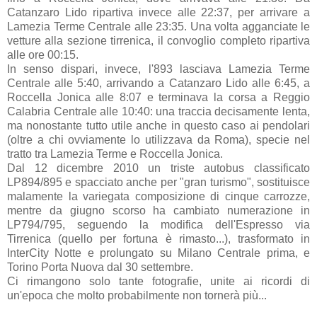
Catanzaro Lido ripartiva invece alle 22:37, per arrivare a
Lamezia Terme Centrale alle 23:35. Una volta agganciate le
vetture alla sezione tirrenica, il convoglio completo ripartiva
alle ore 00:15.
In senso dispari, invece, l'893 lasciava Lamezia Terme
Centrale alle 5:40, arrivando a Catanzaro Lido alle 6:45, a
Roccella Jonica alle 8:07 e terminava la corsa a Reggio
Calabria Centrale alle 10:40: una traccia decisamente lenta,
ma nonostante tutto utile anche in questo caso ai pendolari
(oltre a chi ovviamente lo utilizzava da Roma), specie nel
tratto tra Lamezia Terme e Roccella Jonica.
Dal 12 dicembre 2010 un triste autobus classificato
LP894/895 e spacciato anche per "gran turismo", sostituisce
malamente la variegata composizione di cinque carrozze,
mentre da giugno scorso ha cambiato numerazione in
LP794/795, seguendo la modifica dell'Espresso via
Tirrenica (quello per fortuna è rimasto...), trasformato in
InterCity Notte e prolungato su Milano Centrale prima, e
Torino Porta Nuova dal 30 settembre.
Ci rimangono solo tante fotografie, unite ai ricordi di
un'epoca che molto probabilmente non tornerà più...