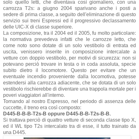
solo quello letti, che diventava così giornaliero, con una
carrozza T2s: a giugno 2004 sparivano anche i posti a
sedere di prima classe, a seguito dell'eliminazione di questo
servizio sui treni Espressi ed il progressivo declassamento
delle UIC-X di classe superiore.
La composizione, tra il 2004 ed il 2005, fu molto particolare:
la normativa prevedeva infatti che le carrozze letto, che
come noto sono dotate di un solo vestibolo di entrata ed
uscita, venissero inserite in composizione intercalate a
vetture con doppio vestibolo, per motivi di sicurezza: non si
potevano perciò trovare in testa o in coda assoluta, specie
subito dietro il locomotore. Questo per evitare che un
eventuale incendio proveniente dalla locomotiva, potesse
estendersi alla carrozza adiacente, che se dotata di un solo
vestibolo rischierebbe di diventare una trappola mortale per i
poveri viaggiatori all'interno.
Tornando al nostro Espresso, nel periodo di assenza delle
cuccette, il treno era così composto:
D445-B-B-B-T2s-B oppure D445-B-B-T2s-B-B.
Si trattava perciò di quattro vetture di seconda classe tipo X,
ed il WL tipo T2s intercalato tra di esse, il tutto trainato da
una D445.