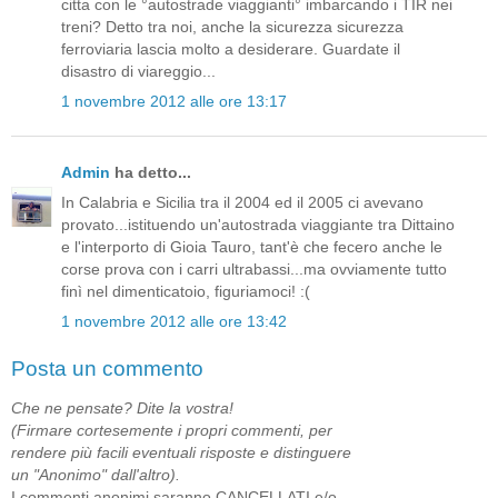
citta con le °autostrade viaggianti° imbarcando i TIR nei
treni? Detto tra noi, anche la sicurezza sicurezza
ferroviaria lascia molto a desiderare. Guardate il
disastro di viareggio...
1 novembre 2012 alle ore 13:17
Admin
ha detto...
In Calabria e Sicilia tra il 2004 ed il 2005 ci avevano
provato...istituendo un'autostrada viaggiante tra Dittaino
e l'interporto di Gioia Tauro, tant'è che fecero anche le
corse prova con i carri ultrabassi...ma ovviamente tutto
finì nel dimenticatoio, figuriamoci! :(
1 novembre 2012 alle ore 13:42
Posta un commento
Che ne pensate? Dite la vostra!
(Firmare cortesemente i propri commenti, per
rendere più facili eventuali risposte e distinguere
un "Anonimo" dall'altro).
I commenti anonimi saranno CANCELLATI e/o