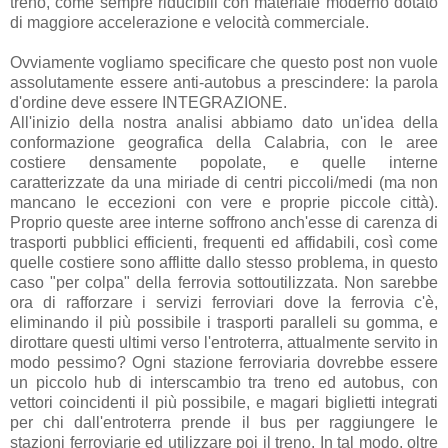
treno, come sempre riducibili con materiale moderno dotato
di maggiore accelerazione e velocità commerciale.
Ovviamente vogliamo specificare che questo post non vuole
assolutamente essere anti-autobus a prescindere: la parola
d'ordine deve essere INTEGRAZIONE.
All'inizio della nostra analisi abbiamo dato un'idea della
conformazione geografica della Calabria, con le aree
costiere densamente popolate, e quelle interne
caratterizzate da una miriade di centri piccoli/medi (ma non
mancano le eccezioni con vere e proprie piccole città).
Proprio queste aree interne soffrono anch'esse di carenza di
trasporti pubblici efficienti, frequenti ed affidabili, così come
quelle costiere sono afflitte dallo stesso problema, in questo
caso "per colpa" della ferrovia sottoutilizzata. Non sarebbe
ora di rafforzare i servizi ferroviari dove la ferrovia c'è,
eliminando il più possibile i trasporti paralleli su gomma, e
dirottare questi ultimi verso l'entroterra, attualmente servito in
modo pessimo? Ogni stazione ferroviaria dovrebbe essere
un piccolo hub di interscambio tra treno ed autobus, con
vettori coincidenti il più possibile, e magari biglietti integrati
per chi dall'entroterra prende il bus per raggiungere le
stazioni ferroviarie ed utilizzare poi il treno. In tal modo, oltre