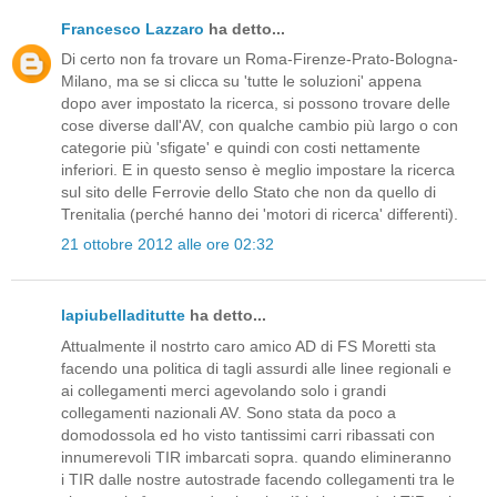
Francesco Lazzaro
ha detto...
Di certo non fa trovare un Roma-Firenze-Prato-Bologna-
Milano, ma se si clicca su 'tutte le soluzioni' appena
dopo aver impostato la ricerca, si possono trovare delle
cose diverse dall'AV, con qualche cambio più largo o con
categorie più 'sfigate' e quindi con costi nettamente
inferiori. E in questo senso è meglio impostare la ricerca
sul sito delle Ferrovie dello Stato che non da quello di
Trenitalia (perché hanno dei 'motori di ricerca' differenti).
21 ottobre 2012 alle ore 02:32
lapiubelladitutte
ha detto...
Attualmente il nostrto caro amico AD di FS Moretti sta
facendo una politica di tagli assurdi alle linee regionali e
ai collegamenti merci agevolando solo i grandi
collegamenti nazionali AV. Sono stata da poco a
domodossola ed ho visto tantissimi carri ribassati con
innumerevoli TIR imbarcati sopra. quando elimineranno
i TIR dalle nostre autostrade facendo collegamenti tra le