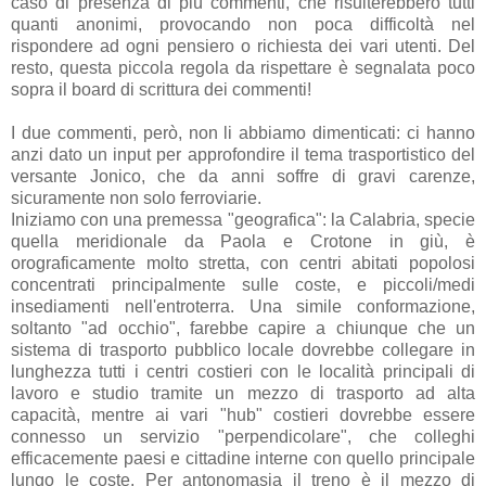
caso di presenza di più commenti, che risulterebbero tutti
quanti anonimi, provocando non poca difficoltà nel
rispondere ad ogni pensiero o richiesta dei vari utenti. Del
resto, questa piccola regola da rispettare è segnalata poco
sopra il board di scrittura dei commenti!
I due commenti, però, non li abbiamo dimenticati: ci hanno
anzi dato un input per approfondire il tema trasportistico del
versante Jonico, che da anni soffre di gravi carenze,
sicuramente non solo ferroviarie.
Iniziamo con una premessa "geografica": la Calabria, specie
quella meridionale da Paola e Crotone in giù, è
orograficamente molto stretta, con centri abitati popolosi
concentrati principalmente sulle coste, e piccoli/medi
insediamenti nell'entroterra. Una simile conformazione,
soltanto "ad occhio", farebbe capire a chiunque che un
sistema di trasporto pubblico locale dovrebbe collegare in
lunghezza tutti i centri costieri con le località principali di
lavoro e studio tramite un mezzo di trasporto ad alta
capacità, mentre ai vari "hub" costieri dovrebbe essere
connesso un servizio "perpendicolare", che colleghi
efficacemente paesi e cittadine interne con quello principale
lungo le coste. Per antonomasia il treno è il mezzo di