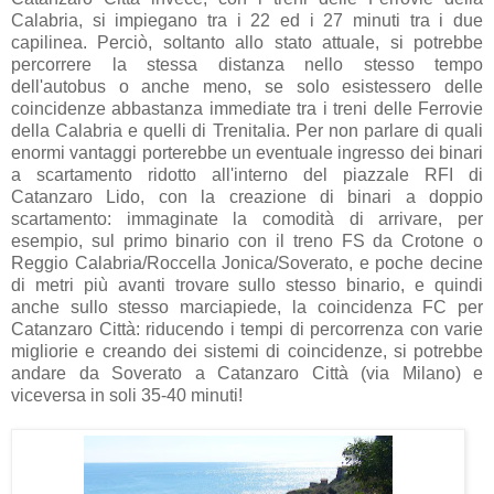
Calabria, si impiegano tra i 22 ed i 27 minuti tra i due
capilinea. Perciò, soltanto allo stato attuale, si potrebbe
percorrere la stessa distanza nello stesso tempo
dell'autobus o anche meno, se solo esistessero delle
coincidenze abbastanza immediate tra i treni delle Ferrovie
della Calabria e quelli di Trenitalia. Per non parlare di quali
enormi vantaggi porterebbe un eventuale ingresso dei binari
a scartamento ridotto all'interno del piazzale RFI di
Catanzaro Lido, con la creazione di binari a doppio
scartamento: immaginate la comodità di arrivare, per
esempio, sul primo binario con il treno FS da Crotone o
Reggio Calabria/Roccella Jonica/Soverato, e poche decine
di metri più avanti trovare sullo stesso binario, e quindi
anche sullo stesso marciapiede, la coincidenza FC per
Catanzaro Città: riducendo i tempi di percorrenza con varie
migliorie e creando dei sistemi di coincidenze, si potrebbe
andare da Soverato a Catanzaro Città (via Milano) e
viceversa in soli 35-40 minuti!