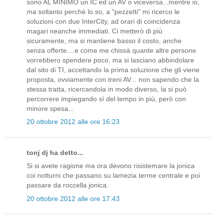
sono AL MINIMO un IC ed un AV o viceversa...mentre io,
ma soltanto perchè lo so, a "pezzetti" mi ricerco le
soluzioni con due InterCity, ad orari di coincidenza
magari neanche immediati. Ci metterò di più
sicuramente, ma si mantiene basso il costo, anche
senza offerte....e come me chissà quante altre persone
vorrebbero spendere poco, ma si lasciano abbindolare
dal sito di TI, accettando la prima soluzione che gli viene
proposta, ovviamente con treni AV... non sapendo che la
stessa tratta, ricercandola in modo diverso, la si può
percorrere impiegando sì del tempo in più, però con
minore spesa...
20 ottobre 2012 alle ore 16:23
tonj dj ha detto...
Si si avete ragione ma ora devono risistemare la jonica
coi notturni che passano su lamezia terme centrale e poi
passare da roccella jonica.
20 ottobre 2012 alle ore 17:43