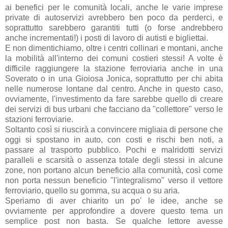
ai benefici per le comunità locali, anche le varie imprese
private di autoservizi avrebbero ben poco da perderci, e
soprattutto sarebbero garantiti tutti (o forse andrebbero
anche incrementati!) i posti di lavoro di autisti e bigliettai.
E non dimentichiamo, oltre i centri collinari e montani, anche
la mobilità all'interno dei comuni costieri stessi! A volte è
difficile raggiungere la stazione ferroviaria anche in una
Soverato o in una Gioiosa Jonica, soprattutto per chi abita
nelle numerose lontane dal centro. Anche in questo caso,
ovviamente, l'investimento da fare sarebbe quello di creare
dei servizi di bus urbani che facciano da "collettore" verso le
stazioni ferroviarie.
Soltanto così si riuscirà a convincere migliaia di persone che
oggi si spostano in auto, con costi e rischi ben noti, a
passare al trasporto pubblico. Pochi e malridotti servizi
paralleli e scarsità o assenza totale degli stessi in alcune
zone, non portano alcun beneficio alla comunità, così come
non porta nessun beneficio "l'integralismo" verso il vettore
ferroviario, quello su gomma, su acqua o su aria.
Speriamo di aver chiarito un po' le idee, anche se
ovviamente per approfondire a dovere questo tema un
semplice post non basta. Se qualche lettore avesse