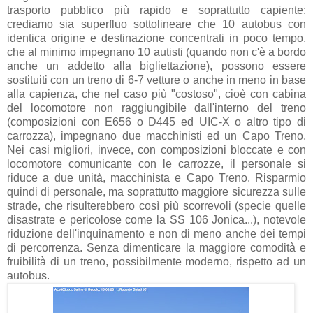
trasporto pubblico più rapido e soprattutto capiente:
crediamo sia superfluo sottolineare che 10 autobus con
identica origine e destinazione concentrati in poco tempo,
che al minimo impegnano 10 autisti (quando non c'è a bordo
anche un addetto alla bigliettazione), possono essere
sostituiti con un treno di 6-7 vetture o anche in meno in base
alla capienza, che nel caso più "costoso", cioè con cabina
del locomotore non raggiungibile dall'interno del treno
(composizioni con E656 o D445 ed UIC-X o altro tipo di
carrozza), impegnano due macchinisti ed un Capo Treno.
Nei casi migliori, invece, con composizioni bloccate e con
locomotore comunicante con le carrozze, il personale si
riduce a due unità, macchinista e Capo Treno. Risparmio
quindi di personale, ma soprattutto maggiore sicurezza sulle
strade, che risulterebbero così più scorrevoli (specie quelle
disastrate e pericolose come la SS 106 Jonica...), notevole
riduzione dell'inquinamento e non di meno anche dei tempi
di percorrenza. Senza dimenticare la maggiore comodità e
fruibilità di un treno, possibilmente moderno, rispetto ad un
autobus.