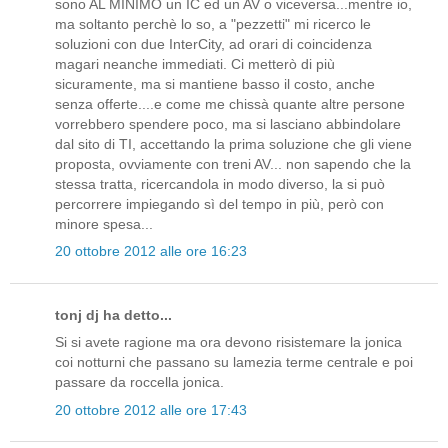
sono AL MINIMO un IC ed un AV o viceversa...mentre io,
ma soltanto perchè lo so, a "pezzetti" mi ricerco le
soluzioni con due InterCity, ad orari di coincidenza
magari neanche immediati. Ci metterò di più
sicuramente, ma si mantiene basso il costo, anche
senza offerte....e come me chissà quante altre persone
vorrebbero spendere poco, ma si lasciano abbindolare
dal sito di TI, accettando la prima soluzione che gli viene
proposta, ovviamente con treni AV... non sapendo che la
stessa tratta, ricercandola in modo diverso, la si può
percorrere impiegando sì del tempo in più, però con
minore spesa...
20 ottobre 2012 alle ore 16:23
tonj dj ha detto...
Si si avete ragione ma ora devono risistemare la jonica
coi notturni che passano su lamezia terme centrale e poi
passare da roccella jonica.
20 ottobre 2012 alle ore 17:43