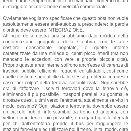
treno, come sempre riducibili con materiale moderno dotato
di maggiore accelerazione e velocità commerciale.
Ovviamente vogliamo specificare che questo post non vuole
assolutamente essere anti-autobus a prescindere: la parola
d'ordine deve essere INTEGRAZIONE.
All'inizio della nostra analisi abbiamo dato un'idea della
conformazione geografica della Calabria, con le aree
costiere densamente popolate, e quelle interne
caratterizzate da una miriade di centri piccoli/medi (ma non
mancano le eccezioni con vere e proprie piccole città).
Proprio queste aree interne soffrono anch'esse di carenza di
trasporti pubblici efficienti, frequenti ed affidabili, così come
quelle costiere sono afflitte dallo stesso problema, in questo
caso "per colpa" della ferrovia sottoutilizzata. Non sarebbe
ora di rafforzare i servizi ferroviari dove la ferrovia c'è,
eliminando il più possibile i trasporti paralleli su gomma, e
dirottare questi ultimi verso l'entroterra, attualmente servito in
modo pessimo? Ogni stazione ferroviaria dovrebbe essere
un piccolo hub di interscambio tra treno ed autobus, con
vettori coincidenti il più possibile, e magari biglietti integrati
per chi dall'entroterra prende il bus per raggiungere le
stazioni ferroviarie ed utilizzare poi il treno. In tal modo, oltre