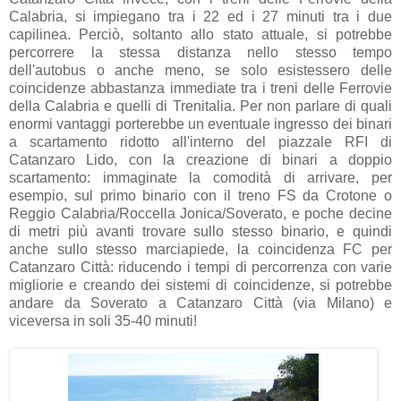
Calabria, si impiegano tra i 22 ed i 27 minuti tra i due
capilinea. Perciò, soltanto allo stato attuale, si potrebbe
percorrere la stessa distanza nello stesso tempo
dell'autobus o anche meno, se solo esistessero delle
coincidenze abbastanza immediate tra i treni delle Ferrovie
della Calabria e quelli di Trenitalia. Per non parlare di quali
enormi vantaggi porterebbe un eventuale ingresso dei binari
a scartamento ridotto all'interno del piazzale RFI di
Catanzaro Lido, con la creazione di binari a doppio
scartamento: immaginate la comodità di arrivare, per
esempio, sul primo binario con il treno FS da Crotone o
Reggio Calabria/Roccella Jonica/Soverato, e poche decine
di metri più avanti trovare sullo stesso binario, e quindi
anche sullo stesso marciapiede, la coincidenza FC per
Catanzaro Città: riducendo i tempi di percorrenza con varie
migliorie e creando dei sistemi di coincidenze, si potrebbe
andare da Soverato a Catanzaro Città (via Milano) e
viceversa in soli 35-40 minuti!