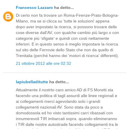
Francesco Lazzaro
ha detto...
Di certo non fa trovare un Roma-Firenze-Prato-Bologna-
Milano, ma se si clicca su 'tutte le soluzioni' appena
dopo aver impostato la ricerca, si possono trovare delle
cose diverse dall'AV, con qualche cambio più largo o con
categorie più 'sfigate' e quindi con costi nettamente
inferiori. E in questo senso è meglio impostare la ricerca
sul sito delle Ferrovie dello Stato che non da quello di
Trenitalia (perché hanno dei 'motori di ricerca' differenti).
21 ottobre 2012 alle ore 02:32
lapiubelladitutte
ha detto...
Attualmente il nostrto caro amico AD di FS Moretti sta
facendo una politica di tagli assurdi alle linee regionali e
ai collegamenti merci agevolando solo i grandi
collegamenti nazionali AV. Sono stata da poco a
domodossola ed ho visto tantissimi carri ribassati con
innumerevoli TIR imbarcati sopra. quando elimineranno
i TIR dalle nostre autostrade facendo collegamenti tra le