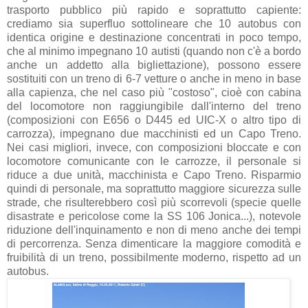
trasporto pubblico più rapido e soprattutto capiente:
crediamo sia superfluo sottolineare che 10 autobus con
identica origine e destinazione concentrati in poco tempo,
che al minimo impegnano 10 autisti (quando non c'è a bordo
anche un addetto alla bigliettazione), possono essere
sostituiti con un treno di 6-7 vetture o anche in meno in base
alla capienza, che nel caso più "costoso", cioè con cabina
del locomotore non raggiungibile dall'interno del treno
(composizioni con E656 o D445 ed UIC-X o altro tipo di
carrozza), impegnano due macchinisti ed un Capo Treno.
Nei casi migliori, invece, con composizioni bloccate e con
locomotore comunicante con le carrozze, il personale si
riduce a due unità, macchinista e Capo Treno. Risparmio
quindi di personale, ma soprattutto maggiore sicurezza sulle
strade, che risulterebbero così più scorrevoli (specie quelle
disastrate e pericolose come la SS 106 Jonica...), notevole
riduzione dell'inquinamento e non di meno anche dei tempi
di percorrenza. Senza dimenticare la maggiore comodità e
fruibilità di un treno, possibilmente moderno, rispetto ad un
autobus.