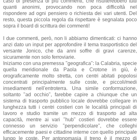
caso di presenza di più commenti, che risulterebbero tutti
quanti anonimi, provocando non poca difficoltà nel
rispondere ad ogni pensiero o richiesta dei vari utenti. Del
resto, questa piccola regola da rispettare è segnalata poco
sopra il board di scrittura dei commenti!
I due commenti, però, non li abbiamo dimenticati: ci hanno
anzi dato un input per approfondire il tema trasportistico del
versante Jonico, che da anni soffre di gravi carenze,
sicuramente non solo ferroviarie.
Iniziamo con una premessa "geografica": la Calabria, specie
quella meridionale da Paola e Crotone in giù, è
orograficamente molto stretta, con centri abitati popolosi
concentrati principalmente sulle coste, e piccoli/medi
insediamenti nell'entroterra. Una simile conformazione,
soltanto "ad occhio", farebbe capire a chiunque che un
sistema di trasporto pubblico locale dovrebbe collegare in
lunghezza tutti i centri costieri con le località principali di
lavoro e studio tramite un mezzo di trasporto ad alta
capacità, mentre ai vari "hub" costieri dovrebbe essere
connesso un servizio "perpendicolare", che colleghi
efficacemente paesi e cittadine interne con quello principale
lungo le coste. Per antonomasia il treno è il mezzo di