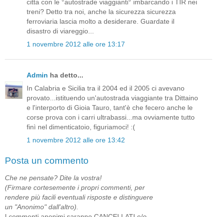
citta con le °autostrade viaggianti° imbarcando i TIR nei
treni? Detto tra noi, anche la sicurezza sicurezza
ferroviaria lascia molto a desiderare. Guardate il
disastro di viareggio...
1 novembre 2012 alle ore 13:17
Admin
ha detto...
In Calabria e Sicilia tra il 2004 ed il 2005 ci avevano
provato...istituendo un'autostrada viaggiante tra Dittaino
e l'interporto di Gioia Tauro, tant'è che fecero anche le
corse prova con i carri ultrabassi...ma ovviamente tutto
finì nel dimenticatoio, figuriamoci! :(
1 novembre 2012 alle ore 13:42
Posta un commento
Che ne pensate? Dite la vostra!
(Firmare cortesemente i propri commenti, per
rendere più facili eventuali risposte e distinguere
un "Anonimo" dall'altro).
I commenti anonimi saranno CANCELLATI e/o