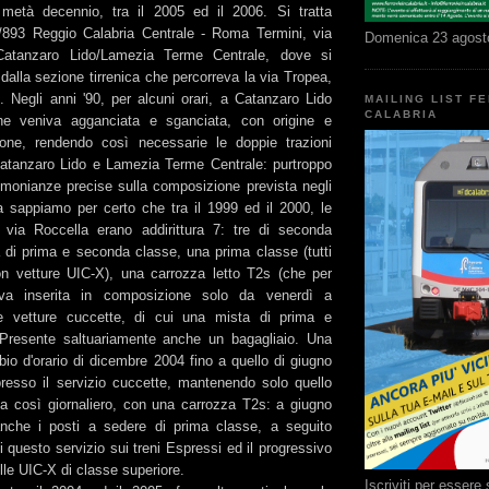
 metà decennio, tra il 2005 ed il 2006. Si tratta
/893 Reggio Calabria Centrale - Roma Termini, via
Domenica 23 agost
Catanzaro Lido/Lamezia Terme Centrale, dove si
alla sezione tirrenica che percorreva la via Tropea,
 Negli anni '90, per alcuni orari, a Catanzaro Lido
MAILING LIST F
CALABRIA
ione veniva agganciata e sganciata, con origine e
tone, rendendo così necessarie le doppie trazioni
atanzaro Lido e Lamezia Terme Centrale: purtroppo
monianze precise sulla composizione prevista negli
a sappiamo per certo che tra il 1999 ed il 2000, le
 via Roccella erano addirittura 7: tre di seconda
 di prima e seconda classe, una prima classe (tutti
n vetture UIC-X), una carrozza letto T2s (che per
iva inserita in composizione solo da venerdì a
 vetture cuccette, di cui una mista di prima e
Presente saltuariamente anche un bagagliaio. Una
bio d'orario di dicembre 2004 fino a quello di giugno
esso il servizio cuccette, mantenendo solo quello
ava così giornaliero, con una carrozza T2s: a giugno
nche i posti a sedere di prima classe, a seguito
di questo servizio sui treni Espressi ed il progressivo
le UIC-X di classe superiore.
Iscriviti per esser