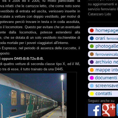
 tra il 2004 ed il 2005, fu molto particolare: la
su aggiornamenti e 
va infatti che le carrozze letto, che come noto sono
servizio ferroviario
vestibolo di entrata ed uscita, venissero inserite in
Catanzaro Lido
calate a vetture con doppio vestibolo, per motivi di
potevano perciò trovare in testa o in coda assoluta,
ro il locomotore. Questo per evitare che un eventuale
ente dalla locomotiva, potesse estendersi alla
, che se dotata di un solo vestibolo rischierebbe di
ola mortale per i poveri viaggiatori all'interno.
 Espresso, nel periodo di assenza delle cuccette, il
mposto:
B oppure D445-B-B-T2s-B-B.
 di quattro vetture di seconda classe tipo X, ed il WL
o tra di esse, il tutto trainato da una D445.
Seguici anche su