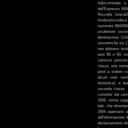
indiscriminate, a
dell'Espresso 890
Roccella Jonica/
fondeva/scindeva d
numerata 894/895.
un'ulteriore sez
destinazione Cro
simmetriche tra C
non abbiamo testi
anni '80 e '90, m
carrozze previste
classe, una mista
posti a sedere co
alcuni orari ven
domenica), e due
seconda classe. 
curiosità: dal cam
2005, venne soppr
letti, che divent
2004 sparivano a
dell'eliminazione 
declassamento del