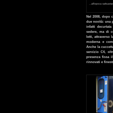
...all'epoca saltuar
Nel 2008, dopo c
due novità: una p
infatti decurta
sedere, ma di co
letti, attraverso
moderna e como
Anche la cuccetta
servizio C4, ol
presenza fissa 
rinnovati e finestr