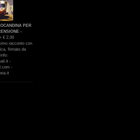
 LOCANDINA PER
ENSIONE -
+ € 2,00
issimo racconto con
rica, firmato da
info:
l.it -
l.com -
ria.it