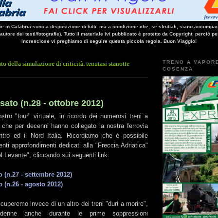
vie in Calabria sono a disposizione di tutti, ma a condizione che, se sfruttati, siano accompag
 autore dei testi/fotografie). Tutto il materiale ivi pubblicato è protetto da Copyright, perciò pe
incresciose vi preghiamo di seguire questa piccola regola. Buon Viaggio!
TRENO A VAPOR
azione di criticità, tenutasi stanotte all'interno della lunga galleria posta sulla fe
COSENZA
sato (n.28 - ottobre 2012)
tro "tour" virtuale, in ricordo dei numerosi treni a
 che per decenni hanno collegato la nostra ferrovia
tro ed il Nord Italia. Ricordiamo che è possibile
enti approfondimenti dedicati alla "Freccia Adriatica"
el Levante", cliccando sui seguenti link:
o (n.27 - settembre 2012)
o (n.26 - agosto 2012)
cuperemo invece di un altro dei treni "duri a morire",
indenne anche durante le prime soppressioni