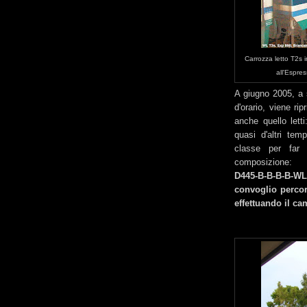
Carrozza letto T2s 
all'Espre
A giugno 2005, a 
d'orario, viene ri
anche quello lett
quasi d'altri te
classe per far 
composizione:
D445-B-B-B-B-WL
convoglio percor
effettuando il c