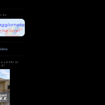
I FC
labria
A LOCRI SI
E.E"