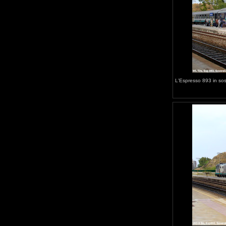
L'Espresso 893 in sos