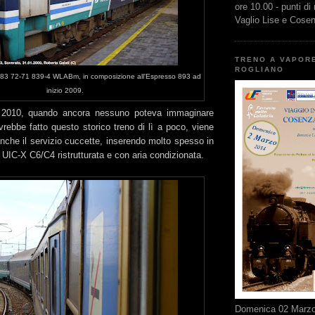
ore 10.00 - punti di
Vaglio Lise e Cose
TRENO A VAPOR
ROGLIANO
 83 72-71 839-4 WLABm, in composizione all'Espresso 893 ad
inizio 2009.
l 2010, quando ancora nessuno poteva immaginare
avrebbe fatto questo storico treno di lì a poco, viene
 anche il servizio cuccette, inserendo molto spesso in
UIC-X C6/C4 ristrutturata e con aria condizionata.
Domenica 02 Marzo 