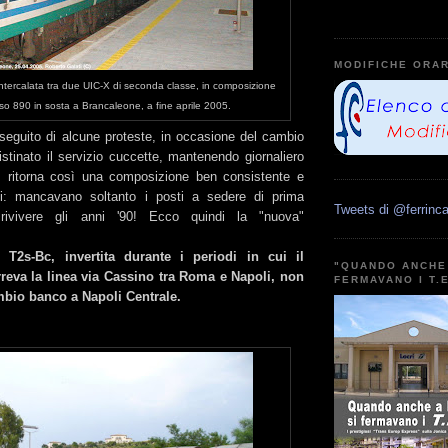
MODIFICHE ORAR
intercalata tra due UIC-X di seconda classe, in composizione
sso 890 in sosta a Brancaleone, a fine aprile 2005.
seguito di alcune proteste, in occasione del cambio
pristinato il servizio cuccette, mantenendo giornaliero
i: ritorna così una composizione ben consistente e
mpi: mancavano soltanto i posti a sedere di prima
Tweets di @ferrinca
rivivere gli anni '90! Ecco quindi la "nuova"
 T2s-Bc, invertita durante i periodi in cui il
"QUANDO ANCHE 
reva la linea via Cassino tra Roma e Napoli, non
FERMAVANO I T.
ambio banco a Napoli Centrale.