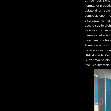
La composizione,
normativa prevede
dotate di un solo 
composizione inter
sicurezza: non si 
specie subito diet
incendio proveni
carrozza adiacente
diventare una trapp
Tornando al nostro
treno era così co
D445-B-B-B-T2s-
Si trattava perciò
tipo T2s intercalat