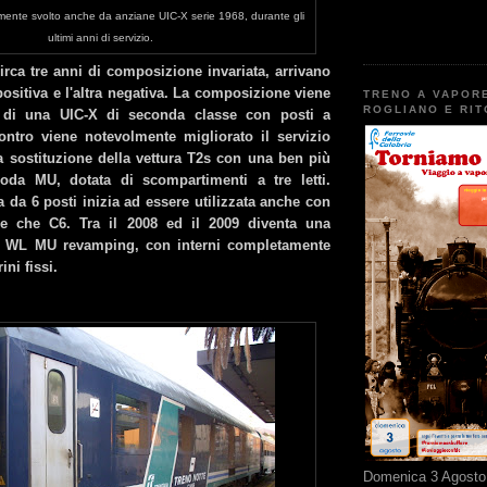
iamente svolto anche da anziane UIC-X serie 1968, durante gli
ultimi anni di servizio.
irca tre anni di composizione invariata, arrivano
ositiva e l'altra negativa. La composizione viene
TRENO A VAPOR
ROGLIANO E RI
ta di una UIC-X di seconda classe con posti a
ntro viene notevolmente migliorato il servizio
 la sostituzione della vettura T2s con una ben più
da MU, dotata di scompartimenti a tre letti.
 da 6 posti inizia ad essere utilizzata anche con
tre che C6. Tra il 2008 ed il 2009 diventa una
il WL MU revamping, con interni completamente
ini fissi.
Domenica 3 Agosto 