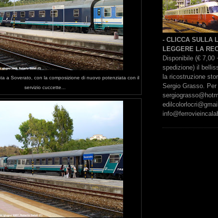
- CLICCA SULLA
LEGGERE LA REC
Disponibile (€ 7,00 
spedizione) il bell
la ricostruzione sto
ta a Soverato, con la composizione di nuovo potenziata con il
Sergio Grasso. Per 
servizio cuccette...
sergiograsso@hotmai
edilcolorlocri@gmai
info@ferrovieincalab