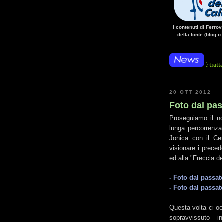
I contenuti di Ferro
della fonte (blog o
 l'arresto improvviso di un treno nella galleria Santomarco: si è trattato della simul
20 OTT 2012
Foto dal pas
Proseguiamo il nos
lunga percorrenza
Jonica con il Cen
visionare i preced
ed alla "Freccia d
- Foto dal passat
- Foto dal passat
Questa volta ci oc
sopravvissuto 