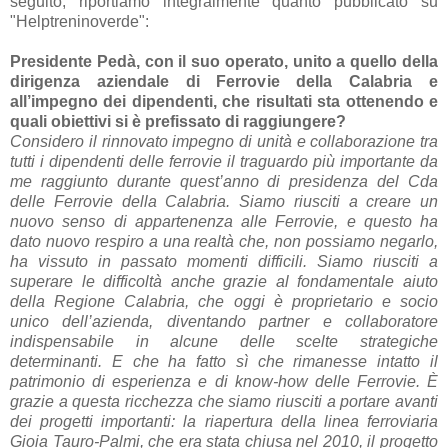
seguito, riportiamo integralmente quanto pubblicato su
"Helptreninoverde":
Presidente Pedà, con il suo operato, unito a quello della
dirigenza aziendale di Ferrovie della Calabria e
all’impegno dei dipendenti, che risultati sta ottenendo e
quali obiettivi si è prefissato di raggiungere?
Considero il rinnovato impegno di unità e collaborazione tra
tutti i dipendenti delle ferrovie il traguardo più importante da
me raggiunto durante quest’anno di presidenza del Cda
delle Ferrovie della Calabria. Siamo riusciti a creare un
nuovo senso di appartenenza alle Ferrovie, e questo ha
dato nuovo respiro a una realtà che, non possiamo negarlo,
ha vissuto in passato momenti difficili. Siamo riusciti a
superare le difficoltà anche grazie al fondamentale aiuto
della Regione Calabria, che oggi è proprietario e socio
unico dell’azienda, diventando partner e collaboratore
indispensabile in alcune delle scelte strategiche
determinanti. E che ha fatto sì che rimanesse intatto il
patrimonio di esperienza e di know-how delle Ferrovie. È
grazie a questa ricchezza che siamo riusciti a portare avanti
dei progetti importanti: la riapertura della linea ferroviaria
Gioia Tauro-Palmi, che era stata chiusa nel 2010, il progetto