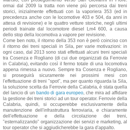
ormai dal 2009 la tratta non viene più percorsa dai treni
storici, inizialmente effettuati con la vaporiera 353 (ed in
precedenza anche con le locomotive 403 e 504, da anni in
attesa di revisione) e le quattro vetture storiche, negli ultimi
periodi trainate dal locomotore diesel Lm4 600, a causa
dello stop della locomotiva a vapore per revisione.
Come ben noto, il ritorno della 353 non è però coinciso con
il ritorno dei treni speciali in Sila, per varie motivazioni: in
ogni caso, dal 2013 sono stati effettuati alcuni treni speciali
tra Cosenza e Rogliano (di cui due organizzati da Ferrovie
in Calabria), evitando così il fermo totale di una locomotiva
appena rimessa a nuovo. Sempre tra Cosenza e Rogliano,
si proseguirà sicuramente nei prossimi mesi con
l'effettuazione di treni "spot", ma per quanto riguarda la Sila,
la soluzione scelta da Ferrovie della Calabria, è stata quella
del lancio di un
bando di gara europeo
, che mira ad affidare
la gestione dei treni storici ad un tour operator. Ferrovie della
Calabria, quindi, si occuperebbe esclusivamente della
manutenzione dell'infrastruttura ferroviaria, e chiaramente
dell'effettuazione e della circolazione dei treni,
"esternalizzando" organizzazione dei servizi e marketing, al
tour operator che si aggiudicherebbe la gara d'appalto.