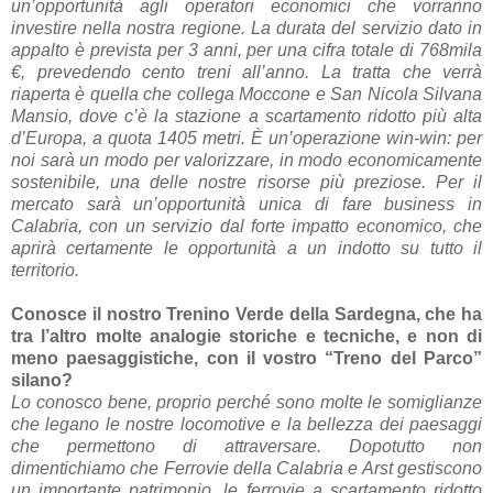
un’opportunità agli operatori economici che vorranno
investire nella nostra regione. La durata del servizio dato in
appalto è prevista per 3 anni, per una cifra totale di 768mila
€, prevedendo cento treni all’anno. La tratta che verrà
riaperta è quella che collega Moccone e San Nicola Silvana
Mansio, dove c’è la stazione a scartamento ridotto più alta
d’Europa, a quota 1405 metri. È un’operazione win-win: per
noi sarà un modo per valorizzare, in modo economicamente
sostenibile, una delle nostre risorse più preziose. Per il
mercato sarà un’opportunità unica di fare business in
Calabria, con un servizio dal forte impatto economico, che
aprirà certamente le opportunità a un indotto su tutto il
territorio.
Conosce il nostro Trenino Verde della Sardegna, che ha
tra l’altro molte analogie storiche e tecniche, e non di
meno paesaggistiche, con il vostro “Treno del Parco”
silano?
Lo conosco bene, proprio perché sono molte le somiglianze
che legano le nostre locomotive e la bellezza dei paesaggi
che permettono di attraversare. Dopotutto non
dimentichiamo che Ferrovie della Calabria e Arst gestiscono
un importante patrimonio, le ferrovie a scartamento ridotto