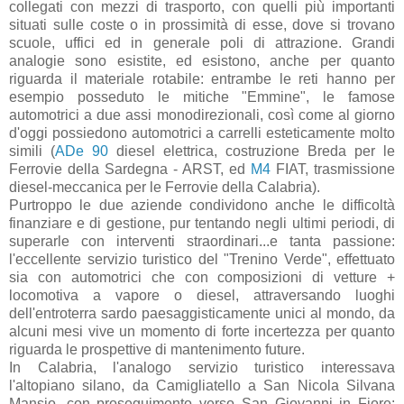
collegati con mezzi di trasporto, con quelli più importanti
situati sulle coste o in prossimità di esse, dove si trovano
scuole, uffici ed in generale poli di attrazione. Grandi
analogie sono esistite, ed esistono, anche per quanto
riguarda il materiale rotabile: entrambe le reti hanno per
esempio posseduto le mitiche "Emmine", le famose
automotrici a due assi monodirezionali, così come al giorno
d'oggi possiedono automotrici a carrelli esteticamente molto
simili (
ADe 90
diesel elettrica, costruzione Breda per le
Ferrovie della Sardegna - ARST, ed
M4
FIAT, trasmissione
diesel-meccanica per le Ferrovie della Calabria).
Purtroppo le due aziende condividono anche le difficoltà
finanziare e di gestione, pur tentando negli ultimi periodi, di
superarle con interventi straordinari...e tanta passione:
l'eccellente servizio turistico del "Trenino Verde", effettuato
sia con automotrici che con composizioni di vetture +
locomotiva a vapore o diesel, attraversando luoghi
dell'entroterra sardo paesaggisticamente unici al mondo, da
alcuni mesi vive un momento di forte incertezza per quanto
riguarda le prospettive di mantenimento future.
In Calabria, l'analogo servizio turistico interessava
l'altopiano silano, da Camigliatello a San Nicola Silvana
Mansio, con proseguimento verso San Giovanni in Fiore: