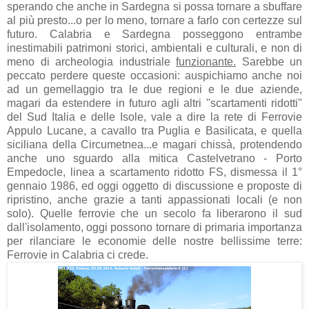
sperando che anche in Sardegna si possa tornare a sbuffare
al più presto...o per lo meno, tornare a farlo con certezze sul
futuro. Calabria e Sardegna posseggono entrambe
inestimabili patrimoni storici, ambientali e culturali, e non di
meno di archeologia industriale
funzionante.
Sarebbe un
peccato perdere queste occasioni: auspichiamo anche noi
ad un gemellaggio tra le due regioni e le due aziende,
magari da estendere in futuro agli altri "scartamenti ridotti"
del Sud Italia e delle Isole, vale a dire la rete di Ferrovie
Appulo Lucane, a cavallo tra Puglia e Basilicata, e quella
siciliana della Circumetnea...e magari chissà, protendendo
anche uno sguardo alla mitica Castelvetrano - Porto
Empedocle, linea a scartamento ridotto FS, dismessa il 1°
gennaio 1986, ed oggi oggetto di discussione e proposte di
ripristino, anche grazie a tanti appassionati locali (e non
solo). Quelle ferrovie che un secolo fa liberarono il sud
dall'isolamento, oggi possono tornare di primaria importanza
per rilanciare le economie delle nostre bellissime terre:
Ferrovie in Calabria ci crede.