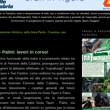
vie in Calabria sono a disposizione di tutti, ma a condizione che, se sfruttati, siano accompag
 autore dei testi/fotografie). Tutto il materiale ivi pubblicato è protetto da Copyright, perciò pe
incresciose vi preghiamo di seguire questa piccola regola. Buon Viaggio!
TRENO A VAPOR
ca, sulla linea Paola - Cosenza, causa l'arresto improvviso di un treno nella galleria
COSENZA
- Palmi: lavori in corso!
ristino funzionale della tratta a scartamento ridotto tra
i di Ferrovie della Calabria, proseguono più spediti
giorni fa abbiamo effettuato un "sopralluogo" presso
a Tauro e San Fantino, come vedremo tra qualche rigo:
però alle fotografie ed alla piccola ma importante
ha riservato Ferrovie della Calabria, riteniamo
mere brevemente i caratteri generali del futuro
gomma-ferro che graviterà tra Gioia Tauro e Palmi.
ede, in modo lungimirante, che la riattivazione
rroviario nel breve tratto Gioia Tauro - Palmi, sia
a all'attestazione dei servizi su gomma (per lo meno