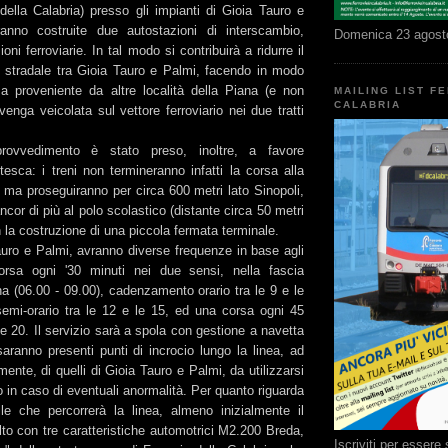
 della Calabria) presso gli impianti di Gioia Tauro e
anno costruite due autostazioni di interscambio,
Domenica 23 agost
ioni ferroviarie. In tal modo si contribuirà a ridurre il
stradale tra Gioia Tauro e Palmi, facendo in modo
a proveniente da altre località della Piana (e non
MAILING LIST F
CALABRIA
venga veicolata sul vettore ferroviario nei due tratti
rovvedimento è stato preso, inoltre, a favore
tesca: i treni non termineranno infatti la corsa alla
 ma proseguiranno per circa 600 metri lato Sinopoli,
ncor di più al polo scolastico (distante circa 50 metri
on la costruzione di una piccola fermata terminale.
Tauro e Palmi, avranno diverse frequenze in base agli
orsa ogni '30 minuti nei due sensi, nella fascia
a (06.00 - 09.00), cadenzamento orario tra le 9 e le
mi-orario tra le 12 e le 15, ed una corsa ogni 45
 le 20. Il servizio sarà a spola con gestione a navetta
aranno presenti punti di incrocio lungo la linea, ad
ente, di quelli di Gioia Tauro e Palmi, da utilizzarsi
 in caso di eventuali anormalità. Per quanto riguarda
bile che percorrerà la linea, almeno inizialmente il
lto con tre caratteristiche automotrici M2.200 Breda,
Iscriviti per esser