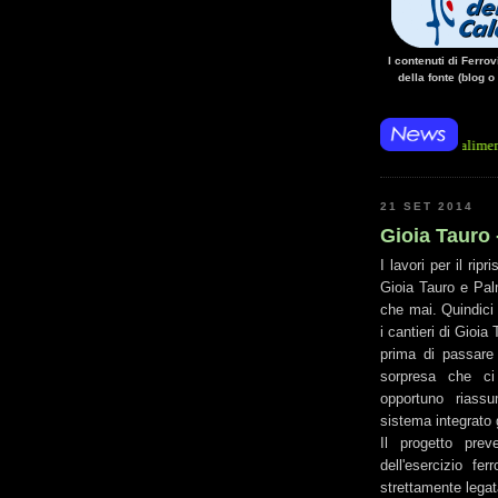
I contenuti di Ferro
della fonte (blog o
• 14/10/14 • La mancanza di energia per l'alimentazione elettri
21 SET 2014
Gioia Tauro 
I lavori per il rip
Gioia Tauro e Palm
che mai. Quindici 
i cantieri di Gioi
prima di passare 
sorpresa che ci 
opportuno riassu
sistema integrato 
Il progetto prev
dell'esercizio fe
strettamente legat