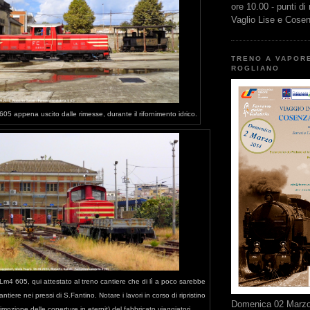
ore 10.00 - punti di
Vaglio Lise e Cose
TRENO A VAPOR
ROGLIANO
05 appena uscito dalle rimesse, durante il rifornimento idrico.
Lm4 605, qui attestato al treno cantiere che di lì a poco sarebbe
cantiere nei pressi di S.Fantino. Notare i lavori in corso di ripristino
Domenica 02 Marzo 
rimozione delle coperture in eternit) del fabbricato viaggiatori.