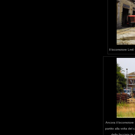
Il locomotore Lm4 6
Ancora il locomotore 
partito alla volta del 
della facciata (e 