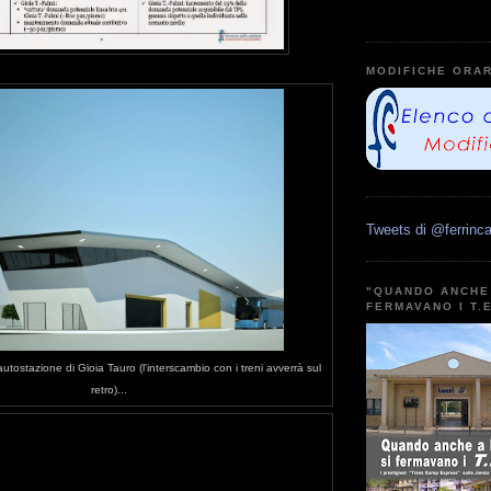
MODIFICHE ORAR
Tweets di @ferrinca
"QUANDO ANCHE 
FERMAVANO I T.
utostazione di Gioia Tauro (l'interscambio con i treni avverrà sul
retro)...