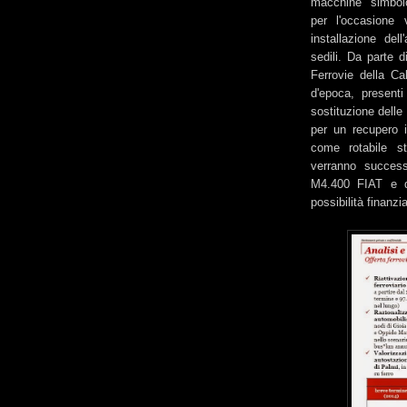
macchine "simbolo"
per l'occasione 
installazione del
sedili. Da parte d
Ferrovie della Ca
d'epoca, presenti
sostituzione delle 
per un recupero 
come rotabile st
verranno success
M4.400 FIAT e d
possibilità finanzi