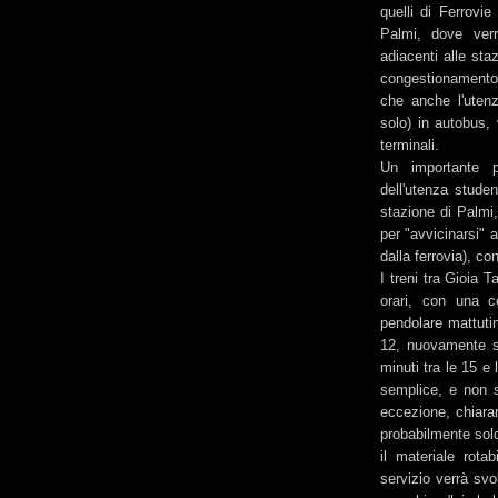
quelli di Ferrovie
Palmi, dove verr
adiacenti alle staz
congestionamento 
che anche l'utenz
solo) in autobus, 
terminali.
Un importante p
dell'utenza studen
stazione di Palmi,
per "avvicinarsi" a
dalla ferrovia), c
I treni tra Gioia 
orari, con una c
pendolare mattutin
12, nuovamente se
minuti tra le 15 e
semplice, e non s
eccezione, chiaram
probabilmente solo
il materiale rota
servizio verrà svo