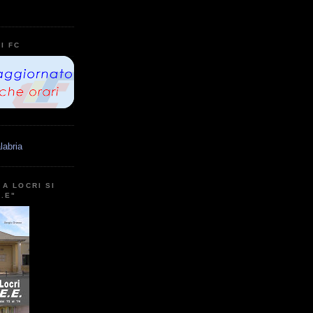
I FC
labria
A LOCRI SI
E.E"