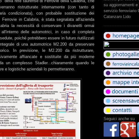
 della rete taurense di Ferrovie della Calabria, che
su aggiornamenti e 
verranno ristrutturate internamente (con tanto di
servizio ferroviario
l'aria condizionata), con probabile sostituzione dei
Catanzaro Lido
i Ferrovie in Calabria, è stata segnalata all'azienda
labria la necessità di conservare i divanetti ormai
 all'interno delle automotrici, in caso di completa
sedute, poichè potrebbero essere in futuro riutilizzati
integrale di una automotrice M2.200 da preservare
orico. In previsione, le M2.200 da ristrutturare,
ivamente affiancate e sostituite da più moderne
a un complesso Stadler...chiaramente quando le
are e logistiche aziendali lo permetteranno.
Seguici anche su