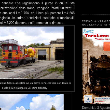
i cantiere che raggiungono il punto in cui si sta
bilizzazione della frana, vengono infatti utilizzati i
 a due assi Lm2 754, ed il ben più potente Lm4 605
riginale. In ottime condizioni estetiche e funzionali,
TRENO A VAPOR
ci M2.200 ricoverate all'interno delle rimesse.
ROGLIANO E RI
zione Greco, attestato ad un breve treno cantiere con tanto di
betoniera installata su un carro pianale.
Domenica 3 Agosto 