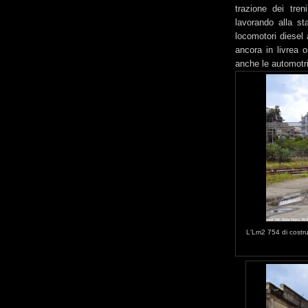
trazione dei tren
lavorando alla sta
locomotori diesel
ancora in livrea o
anche le automotri
L'Lm2 754 di costru