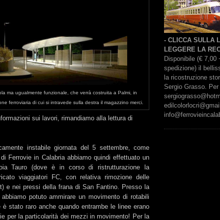
- CLICCA SULLA
LEGGERE LA REC
Disponibile (€ 7,00 
spedizione) il bell
la ricostruzione sto
Sergio Grasso. Per 
cola ma ugualmente funzionale, che verrà costruita a Palmi, in
sergiograsso@hotmai
ne ferroviaria di cui si intravede sulla destra il magazzino merci.
edilcolorlocri@gmai
info@ferrovieincalab
formazioni sui lavori, rimandiamo alla lettura di
icamente instabile giornata del 5 settembre, come
di Ferrovie in Calabria abbiamo quindi effettuato un
oia Tauro (dove è in corso di ristrutturazione la
ricato viaggiatori FC, con relativa rimozione delle
it) e nei pressi della frana di San Fantino. Presso la
, abbiamo potuto ammirare un movimento di rotabili
 è stato raro anche quando entrambe le linee erano
cie per la particolarità dei mezzi in movimento! Per la