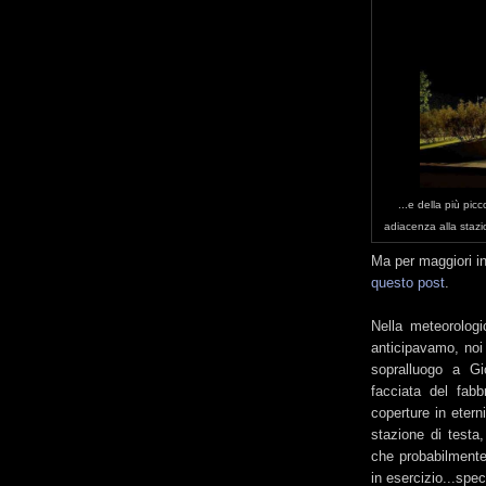
...e della più pic
adiacenza alla stazio
Ma per maggiori in
questo post
.
Nella meteorolog
anticipavamo, noi 
sopralluogo a Gi
facciata del fabb
coperture in etern
stazione di testa
che probabilmente
in esercizio...spe