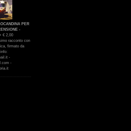
 LOCANDINA PER
ENSIONE -
+ € 2,00
issimo racconto con
rica, firmato da
info:
l.it -
l.com -
ria.it