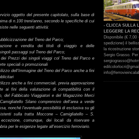
servizio oggetto del presente capitolato, sulla base di
ima di n.100 treni/anno, secondo le specifiche di cui
- CLICCA SULLA
nsiste nelle seguenti attività:
LEGGERE LA REC
Disponibile (€ 7,00 
bblicizzazione del Treno del Parco;
spedizione) il bell
azione e vendita dei titoli di viaggio e delle
la ricostruzione sto
 singoli passaggi sul Treno del Parco;
Sergio Grasso. Per 
dei Prezzi dei singoli viaggi col Treno del Parco e
sergiograsso@hotmai
ferte speciali o promozionali
edilcolorlocri@gmai
tilizzo dell’Immagine del Treno del Parco anche a fini
info@ferrovieincalab
blicitari
tilizzo anche a fini commerciali, previa approvazione
te ai fini della valutazione di compatibilità con il
to, del Fabbicato Viaggiatori e del Magazzino Merci
 Camigliatello Silano comprensivo dell’area a verde
ssa, nonché l’eventuale possibilità di esclusiva su gli
insistenti sulla tratta Moccone – Camigliatello – S.
eccezione, comunque, dei locali da riservare a
bria per le esigenze legate all’esercizio ferroviario.