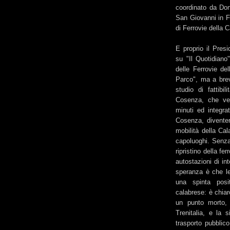
coordinato da Don
San Giovanni in F
di Ferrovie della
E proprio il Presi
su "Il Quotidiano
delle Ferrovie de
Parco", ma a brev
studio di fattibil
Cosenza, che vel
minuti ed integra
Cosenza, diventer
mobilità della Cala
capoluoghi. Senza 
ripristino della fe
autostazioni di i
speranza è che le
una spinta posi
calabrese: è chiar
un punto morto, 
Trenitalia, e la 
trasporto pubblic