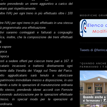
parte prevedendo un onere aggiuntivo a carico del
tario pari rispettivamente:
ltre IVA) per ogni treno in più effettuato oltre i 100
MODIFICHE ORAR
;
tre IVA) per ogni treno in più effettuato in una stessa
già programmata una effettuazione.
tivi saranno conteggiati e fatturati a conguaglio
ica, inoltre, che la composizione dei treni effettuati
di:
 a vapore
Tweets di @ferrinca
’epoca
d’epoca
osti a sedere offerti per ciascun treno pari a 167. Il
"QUANDO ANCHE 
catario incasserà e tratterrà direttamente ogni
FERMAVANO I T.
niente dalla Vendita dei Viaggi sul Treno del Parco.
etto aggiudicatario sarà tenuto a valorizzare
 patrimonio immobiliare messo a disposizione, in uso
endo a tutte le operazioni di manutenzione ordinaria
ullo stesso, prendendo idonei accordi con Ferrovie
ricevendo autorizzazione per le operazioni effettuate
stesso, in special modo per le operazioni di
ordinaria.