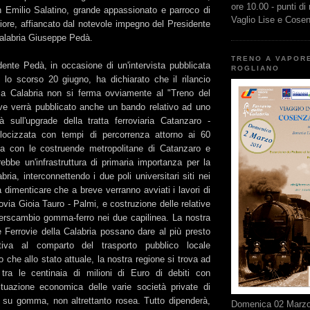
ore 10.00 - punti di
 Emilio Salatino, grande appassionato e parroco di
Vaglio Lise e Cose
iore, affiancato dal notevole impegno del Presidente
 Calabria Giuseppe Pedà.
TRENO A VAPOR
dente Pedà, in occasione di un'intervista pubblicata
ROGLIANO
" lo scorso 20 giugno, ha dichiarato che il rilancio
lla Calabria non si ferma ovviamente al "Treno del
e verrà pubblicato anche un bando relativo ad uno
ità sull'upgrade della tratta ferroviaria Catanzaro -
ocizzata con tempi di percorrenza attorno ai 60
ta con le costruende metropolitane di Catanzaro e
ebbe un'infrastruttura di primaria importanza per la
bria, interconnettendo i due poli universitari siti nei
dimenticare che a breve verranno avviati i lavori di
rrovia Gioia Tauro - Palmi, e costruzione delle relative
nterscambio gomma-ferro nei due capilinea. La nostra
 Ferrovie della Calabria possano dare al più presto
tiva al comparto del trasporto pubblico locale
o che allo stato attuale, la nostra regione si trova ad
tra le centinaia di milioni di Euro di debiti con
situazione economica delle varie società private di
o su gomma, non altrettanto rosea. Tutto dipenderà,
Domenica 02 Marzo 