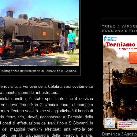
TRENO A VAPOR
ROGLIANO E RI
protagonista dei treni storici di Ferrovie della Calabria.
 ferroviario, a Ferrovie della Calabria sarà ovviamente
 manutenzione dell'infrastruttura.
pitolato, inoltre, è stato specificato che il servizio
sere esteso fino a San Giovanni in Fiore, al momento
a tratta: l'ente o società che si aggiudicherà il bando di
zio ferroviario, dovrà riconoscere a Ferrovie della
i costi di effettuazione dei treni fino a S.Giovanni in
 dei maggiori treni/km effettuati: una vittoria per
Domenica 3 Agosto 
mitato per la Salvaguardia della Ferrovia Silana,