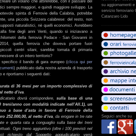
creare un volano che attirerebbe, con il passare del
su aggiornamenti e 
stici sempre maggiori, e quindi maggiore sviluppo. La
servizio ferroviario
notevole spinta di Ferrovie della Calabria, potrebbe
Catanzaro Lido
ente, una piccola Svizzera calabrese: del resto, non
pposti naturalistici, nè quelli economici. Avrebbero
lla fine degli anni Venti, quando si iniziavano a
 chilometri della ferrovia Pedace - San Giovanni in
2014, quella ferrovia che doveva portare fuori
 piccoli centri silani, sarebbe tornata di primaria
nessere di un intero territorio?
 specifico il bando di gara europeo (
clicca qui per
documenti
) pubblicato dalla nostra azienda di trasporto
o e riportiamo i seguenti dati:
 durata di 36 mesi per un importo complessivo di
al netto d’iva
.
dicatario dovrà corrispondere,
sulla base di una
 treni/anno con modalità indicate nell’All.1), un
nnuo a base d’asta in favore di Ferrovie della
Seguici anche su
uro 252.000,00, al netto d’iva
, da erogare in tre rate
pate e quarta rata a conguaglio sulla base dei treni
ttuati. Ogni treno aggiuntivo (oltre i 100 previsti nel
to) richiesto dal Soggetto aggiudicatario verrà