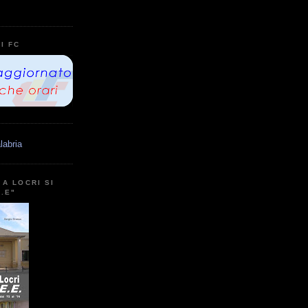
I FC
labria
A LOCRI SI
E.E"