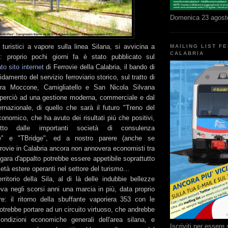
Domenica 23 agost
ni turistici a vapore sulla linea Silana, si avvicina a
MAILING LIST F
CALABRIA
: proprio pochi giorni fa è stato pubblicato sul
to sito internet
di Ferrovie della Calabria, il bando di
ffidamento del servizio ferroviario storico, sul tratto di
ra Moccone, Camigliatello e San Nicola Silvana
perciò ad una gestione moderna, commerciale e dal
rnazionale, di quello che sarà il futuro "Treno del
conomico, che ha avuto dei risultati più che positivi,
to dalle importanti società di consulenza
se" e "TBridge", ed a nostro parere (anche se
rovie in Calabria ancora non annovera economisti tra
la gara d'appalto potrebbe essere appetibile soprattutto
ietà estere operanti nel settore del turismo...
erritorio della Sila, al di là delle indubbie bellezze
eva negli scorsi anni una marcia in più, data proprio
e: il ritorno della sbuffante vaporiera 353 con le
potrebbe portare ad un circuito virtuoso, che andrebbe
ondizioni economiche generali dell'area silana, e
Iscriviti per esser