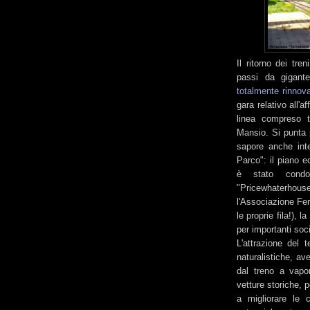
Il ritorno dei tre
passi da gigante
totalmente rinnova
gara relativo all'a
linea compreso t
Mansio. Si punta 
sapore anche inte
Parco": il piano e
è stato condot
"Pricewhaterhou
l'Associazione Fer
le proprie fila!), 
per importanti soc
L'attrazione del t
naturalistiche, av
dal treno a vapor
vetture storiche, 
a migliorare le c