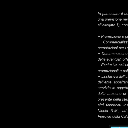
In particolare il 
una previsione min
all’allegato 1), co
− Promozione e pu
− Commercializz
prenotazioni per i
− Determinazione 
delle eventuali of
− Esclusiva nell’u
promozionali e pub
− Esclusiva dell’u
dell’ente appaltan
servizio in ogget
della stazione di
presente nella ste
altri fabbricati 
Nicola S.M., ad 
Ferrovie della Cala