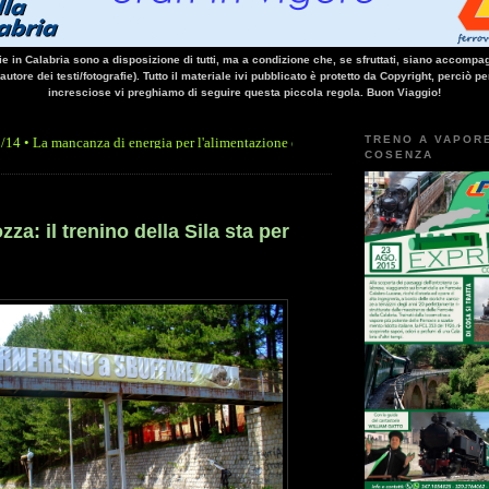
vie in Calabria sono a disposizione di tutti, ma a condizione che, se sfruttati, siano accompag
 autore dei testi/fotografie). Tutto il materiale ivi pubblicato è protetto da Copyright, perciò pe
incresciose vi preghiamo di seguire questa piccola regola. Buon Viaggio!
TRENO A VAPOR
canza di energia per l'alimentazione elettrica, sulla linea Paola - Cosenza, causa l'a
COSENZA
ozza: il trenino della Sila sta per