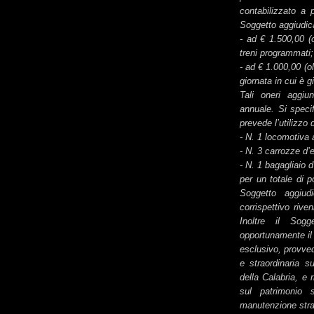
contabilizzato a 
Soggetto aggiudica
- ad € 1.500,00 (o
treni programmati
- ad € 1.000,00 (ol
giornata in cui è 
Tali oneri aggiun
annuale. Si specif
prevede l’utilizzo 
- N. 1 locomotiva
- N. 3 carrozze d
- N. 1 bagagliaio 
per un totale di p
Soggetto aggiudi
corrispettivo rive
Inoltre il Sogg
opportunamente il
esclusivo, provved
e straordinaria s
della Calabria, e 
sul patrimonio 
manutenzione stra