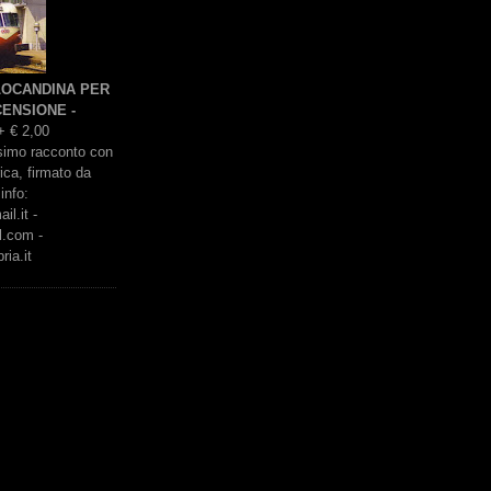
 LOCANDINA PER
ENSIONE -
+ € 2,00
issimo racconto con
rica, firmato da
info:
l.it -
l.com -
ria.it