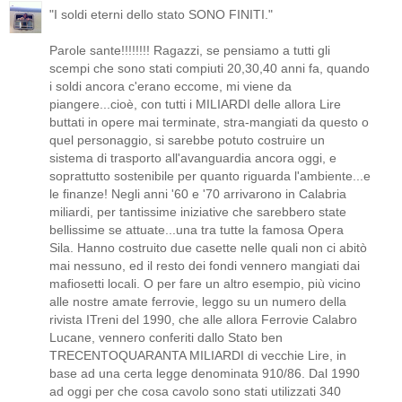
"I soldi eterni dello stato SONO FINITI."
Parole sante!!!!!!!! Ragazzi, se pensiamo a tutti gli
scempi che sono stati compiuti 20,30,40 anni fa, quando
i soldi ancora c'erano eccome, mi viene da
piangere...cioè, con tutti i MILIARDI delle allora Lire
buttati in opere mai terminate, stra-mangiati da questo o
quel personaggio, si sarebbe potuto costruire un
sistema di trasporto all'avanguardia ancora oggi, e
soprattutto sostenibile per quanto riguarda l'ambiente...e
le finanze! Negli anni '60 e '70 arrivarono in Calabria
miliardi, per tantissime iniziative che sarebbero state
bellissime se attuate...una tra tutte la famosa Opera
Sila. Hanno costruito due casette nelle quali non ci abitò
mai nessuno, ed il resto dei fondi vennero mangiati dai
mafiosetti locali. O per fare un altro esempio, più vicino
alle nostre amate ferrovie, leggo su un numero della
rivista ITreni del 1990, che alle allora Ferrovie Calabro
Lucane, vennero conferiti dallo Stato ben
TRECENTOQUARANTA MILIARDI di vecchie Lire, in
base ad una certa legge denominata 910/86. Dal 1990
ad oggi per che cosa cavolo sono stati utilizzati 340