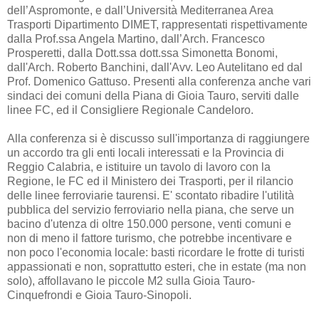
dell’Aspromonte, e dall’Università Mediterranea Area
Trasporti Dipartimento DIMET, rappresentati rispettivamente
dalla Prof.ssa Angela Martino, dall’Arch. Francesco
Prosperetti, dalla Dott.ssa dott.ssa Simonetta Bonomi,
dall'Arch. Roberto Banchini, dall'Avv. Leo Autelitano ed dal
Prof. Domenico Gattuso. Presenti alla conferenza anche vari
sindaci dei comuni della Piana di Gioia Tauro, serviti dalle
linee FC, ed il Consigliere Regionale Candeloro.
Alla conferenza si è discusso sull'importanza di raggiungere
un accordo tra gli enti locali interessati e la Provincia di
Reggio Calabria, e istituire un tavolo di lavoro con la
Regione, le FC ed il Ministero dei Trasporti, per il rilancio
delle linee ferroviarie taurensi. E' scontato ribadire l'utilità
pubblica del servizio ferroviario nella piana, che serve un
bacino d'utenza di oltre 150.000 persone, venti comuni e
non di meno il fattore turismo, che potrebbe incentivare e
non poco l'economia locale: basti ricordare le frotte di turisti
appassionati e non, soprattutto esteri, che in estate (ma non
solo), affollavano le piccole M2 sulla Gioia Tauro-
Cinquefrondi e Gioia Tauro-Sinopoli.