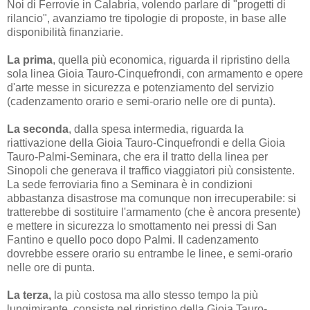
Noi di Ferrovie in Calabria, volendo parlare di "progetti di
rilancio", avanziamo tre tipologie di proposte, in base alle
disponibilità finanziarie.
La prima
, quella più economica, riguarda il ripristino della
sola linea Gioia Tauro-Cinquefrondi, con armamento e opere
d'arte messe in sicurezza e potenziamento del servizio
(cadenzamento orario e semi-orario nelle ore di punta).
La seconda
, dalla spesa intermedia, riguarda la
riattivazione della Gioia Tauro-Cinquefrondi e della Gioia
Tauro-Palmi-Seminara, che era il tratto della linea per
Sinopoli che generava il traffico viaggiatori più consistente.
La sede ferroviaria fino a Seminara è in condizioni
abbastanza disastrose ma comunque non irrecuperabile: si
tratterebbe di sostituire l'armamento (che è ancora presente)
e mettere in sicurezza lo smottamento nei pressi di San
Fantino e quello poco dopo Palmi. Il cadenzamento
dovrebbe essere orario su entrambe le linee, e semi-orario
nelle ore di punta.
La terza,
la più costosa ma allo stesso tempo la più
lungimirante, consiste nel ripristino della Gioia Tauro-