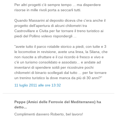
Per altri progetti c'è sempre tempo ... ma disperdere
risorse in mille rivoli porta a seccarli tutti.
Quando Massarini al deposito diceva che c'era anche il
progetto dell'apertura di alcuni chilometri tra
Castrovillare e Civita per far tornare il treno turistico ai
piedi del Pollino volevo rispondergli ...
"avete tutto il parco rotabile storico a piedi, con tutte e 3
le locomotive in revisione, avete una linea, la Silana, che
non riuscite a sfruttare e il cui ricordo è fresco e vivo e
c'è un turismo consolidato e assodato... e andate ad
inventarvi di spendere soldi per ricostruire pochi
chilometri di binario scollegati dal tutto ... per far tornare
un trenino turistico la dove manca da più di 30 anni?"
11 luglio 2011 alle ore 13:32
Peppe (Amici delle Ferrovie del Mediterraneo) ha
detto...
Complimenti davvero Roberto, bel lavoro!