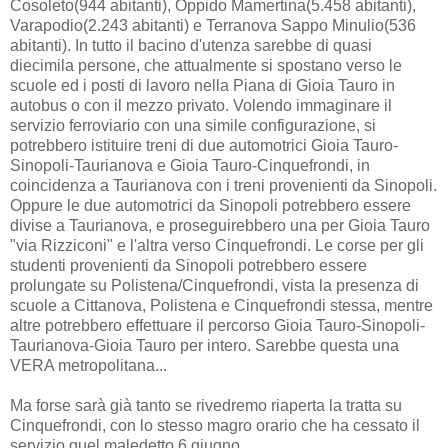
Cosoleto(944 abitanti), Oppido Mamertina(5.458 abitanti),
Varapodio(2.243 abitanti) e Terranova Sappo Minulio(536
abitanti). In tutto il bacino d'utenza sarebbe di quasi
diecimila persone, che attualmente si spostano verso le
scuole ed i posti di lavoro nella Piana di Gioia Tauro in
autobus o con il mezzo privato. Volendo immaginare il
servizio ferroviario con una simile configurazione, si
potrebbero istituire treni di due automotrici Gioia Tauro-
Sinopoli-Taurianova e Gioia Tauro-Cinquefrondi, in
coincidenza a Taurianova con i treni provenienti da Sinopoli.
Oppure le due automotrici da Sinopoli potrebbero essere
divise a Taurianova, e proseguirebbero una per Gioia Tauro
"via Rizziconi" e l'altra verso Cinquefrondi. Le corse per gli
studenti provenienti da Sinopoli potrebbero essere
prolungate su Polistena/Cinquefrondi, vista la presenza di
scuole a Cittanova, Polistena e Cinquefrondi stessa, mentre
altre potrebbero effettuare il percorso Gioia Tauro-Sinopoli-
Taurianova-Gioia Tauro per intero. Sarebbe questa una
VERA metropolitana...
Ma forse sarà già tanto se rivedremo riaperta la tratta su
Cinquefrondi, con lo stesso magro orario che ha cessato il
servizio quel maledetto 6 giugno...