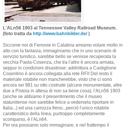
L'ALn56 1903 al Tennessee Valley Railroad Museum.
(foto tratta da
http://www.bahnbilder.de/
)
Siccome noi di Ferrovie in Calabria amiamo volare molto in
alto con la fantasia, immaginiamo che in uno scenario di
servizio turistico, sarebbe bello se venisse recuperata la
vecchia Paola-Cosenza, che tra l'altro è ancora armata,
seppur in condizioni disastrose: addirittura a Castiglione
Cosentino è ancora collegata alla rete RFI! Del resto il
materiale rotabile non mancherebbe, visto che ci sono
ancora sei 981 su otto costruite (alcune monumentate, altre
due a Pistoia in attesa di non sa bene cosa), l'ALn56 1903
(anche se abbiamo il presentimento che il museo
statunitense non sarebbe felice a vedersela riportare in
Italia...) ed una carrozza freno...perciò l'unico rotabile
caratteristico della linea, purtroppo completamente
scomparso, è l'ALn64.
Per ora possiamo solo immaginare, e nel frattempo il