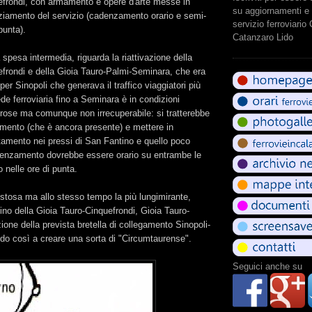
efrondi, con armamento e opere d'arte messe in
su aggiornamenti e 
ziamento del servizio (cadenzamento orario e semi-
servizio ferroviario
punta).
Catanzaro Lido
a spesa intermedia, riguarda la riattivazione della
efrondi e della Gioia Tauro-Palmi-Seminara, che era
a per Sinopoli che generava il traffico viaggiatori più
de ferroviaria fino a Seminara è in condizioni
rose ma comunque non irrecuperabile: si tratterebbe
mamento (che è ancora presente) e mettere in
tamento nei pressi di San Fantino e quello poco
denzamento dovrebbe essere orario su entrambe le
o nelle ore di punta.
stosa ma allo stesso tempo la più lungimirante,
tino della Gioia Tauro-Cinquefrondi, Gioia Tauro-
zione della prevista bretella di collegamento Sinopoli-
do così a creare una sorta di "Circumtaurense".
Seguici anche su