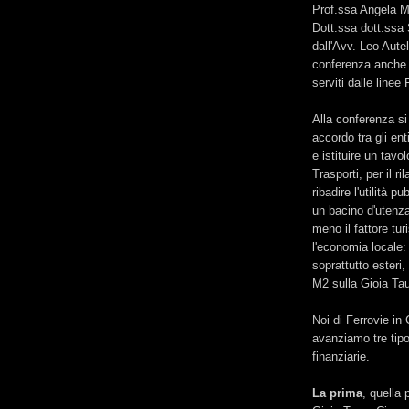
Prof.ssa Angela Ma
Dott.ssa dott.ssa
dall'Avv. Leo Aute
conferenza anche v
serviti dalle linee
Alla conferenza si
accordo tra gli ent
e istituire un tavo
Trasporti, per il ri
ribadire l'utilità p
un bacino d'utenza
meno il fattore tu
l'economia locale: 
soprattutto esteri,
M2 sulla Gioia Tau
Noi di Ferrovie in 
avanziamo tre tipol
finanziarie.
La prima
, quella 