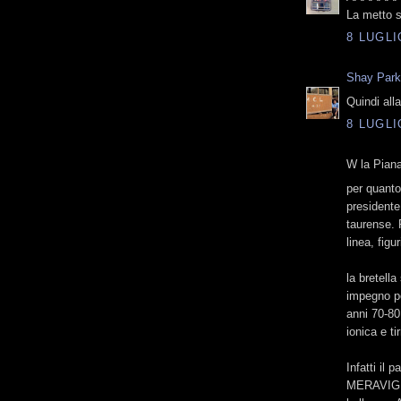
La metto su
8 LUGLI
Shay Par
Quindi alla
8 LUGLI
W la Piana
per quanto
presidente
taurense. P
linea, fig
la bretell
impegno pe
anni 70-80
ionica e ti
Infatti il 
MERAVIGLI