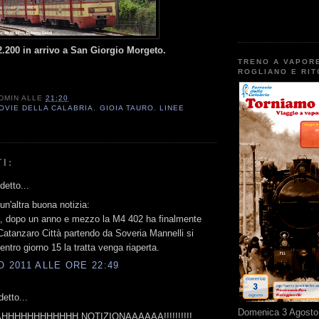
.200 in arrivo a San Giorgio Morgeto.
TRENO A VAPOR
ROGLIANO E RI
DMIN
ALLE
21:20
OVIE DELLA CALABRIA
,
GIOIA TAURO
,
LINEE
I:
etto...
un'altra buona notizia:
a, dopo un anno e mezzo la M4 402 ha finalmente
Catanzaro Città partendo da Soveria Mannelli si
entro giorno 15 la tratta venga riaperta.
O 2011 ALLE ORE 22:49
etto...
Domenica 3 Agosto 
HHHHHHHHHHH NOTIZIONAAAAAA!!!!!!!!!!