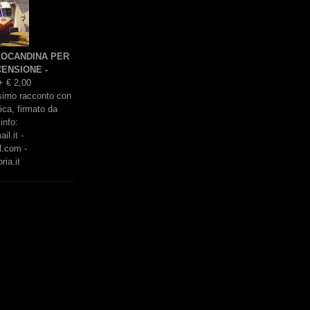
 LOCANDINA PER
ENSIONE -
+ € 2,00
issimo racconto con
rica, firmato da
info:
l.it -
l.com -
ria.it