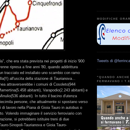
MODIFICHE ORAR
Tweets di @ferrinca
la", che era stata prevista nei progetti di inizio '900
venne ripresa a fine anni '80, quando addirittura
n tracciato ed installato uno scambio con ramo
"QUANDO ANCHE 
lla(!!) all'uscita della stazione di Taurianova...
FERMAVANO I T.
 linea attraverserebbe i comuni di Cosoleto(944
Mamertina(5.458 abitanti), Varapodio(2.243 abitanti) e
nulio(536 abitanti). In tutto il bacino d'utenza
diecimila persone, che attualmente si spostano verso
i di lavoro nella Piana di Gioia Tauro in autobus o
to. Volendo immaginare il servizio ferroviario con
azione, si potrebbero istituire treni di due
Tauro-Sinopoli-Taurianova e Gioia Tauro-