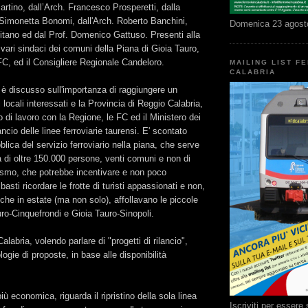
rtino, dall’Arch. Francesco Prosperetti, dalla
 Simonetta Bonomi, dall'Arch. Roberto Banchini,
Domenica 23 agost
litano ed dal Prof. Domenico Gattuso. Presenti alla
ari sindaci dei comuni della Piana di Gioia Tauro,
 FC, ed il Consigliere Regionale Candeloro.
MAILING LIST F
CALABRIA
 è discusso sull'importanza di raggiungere un
i locali interessati e la Provincia di Reggio Calabria,
lo di lavoro con la Regione, le FC ed il Ministero dei
lancio delle linee ferroviarie taurensi. E' scontato
ubblica del servizio ferroviario nella piana, che serve
 di oltre 150.000 persone, venti comuni e non di
rismo, che potrebbe incentivare e non poco
basti ricordare le frotte di turisti appassionati e non,
 che in estate (ma non solo), affollavano le piccole
ro-Cinquefrondi e Gioia Tauro-Sinopoli.
Calabria, volendo parlare di "progetti di rilancio",
ogie di proposte, in base alle disponibilità
più economica, riguarda il ripristino della sola linea
Iscriviti per esser