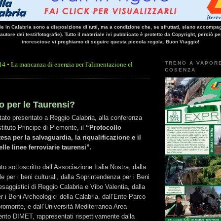
vie in Calabria sono a disposizione di tutti, ma a condizione che, se sfruttati, siano accompag
 autore dei testi/fotografie). Tutto il materiale ivi pubblicato è protetto da Copyright, perciò pe
incresciose vi preghiamo di seguire questa piccola regola. Buon Viaggio!
TRENO A VAPOR
nza di energia per l'alimentazione elettrica, sulla linea Paola - Cosenza, causa l'arr
COSENZA
o per le Taurensi?
stato presentato a Reggio Calabria, alla conferenza
stituto Principe di Piemonte, il
“Protocollo
esa per la salvaguardia, la riqualificazione e il
le linee ferroviarie taurensi”.
to sottoscritto dall’Associazione Italia Nostra, dalla
e per i beni culturali, dalla Soprintendenza per i Beni
esaggistici di Reggio Calabria e Vibo Valentia, dalla
 i Beni Archeologici della Calabria, dall’Ente Parco
romonte, e dall’Università Mediterranea Area
ento DIMET, rappresentati rispettivamente dalla