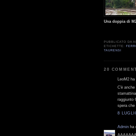
Una doppia di M2
PUBBLICATO DA
A
ETICHETTE:
FERR
TAURENSI
20 COMMENT
LeoM2 ha d
C'è anche 
stamattin
raggiunto 
spera che 
8 LUGLI
Admin
ha d
AAAAAAAH