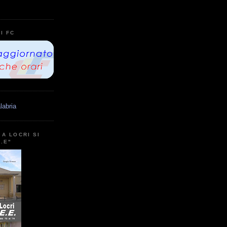
I FC
labria
A LOCRI SI
E.E"