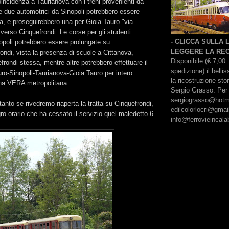
oincidenza a Taurianova con i treni provenienti da
e due automotrici da Sinopoli potrebbero essere
a, e proseguirebbero una per Gioia Tauro "via
a verso Cinquefrondi. Le corse per gli studenti
- CLICCA SULLA
opoli potrebbero essere prolungate su
LEGGERE LA REC
ondi, vista la presenza di scuole a Cittanova,
Disponibile (€ 7,00 
frondi stessa, mentre altre potrebbero effettuare il
spedizione) il bell
ro-Sinopoli-Taurianova-Gioia Tauro per intero.
la ricostruzione sto
a VERA metropolitana...
Sergio Grasso. Per 
sergiograsso@hotmai
tanto se rivedremo riaperta la tratta su Cinquefrondi,
edilcolorlocri@gmai
o orario che ha cessato il servizio quel maledetto 6
info@ferrovieincalab