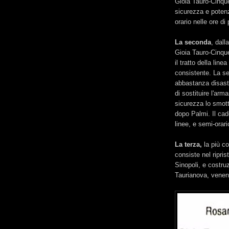
Gioia Tauro-Cinqu
sicurezza e poten
orario nelle ore di 
La seconda
, dall
Gioia Tauro-Cinqu
il tratto della line
consistente. La se
abbastanza disast
di sostituire l'ar
sicurezza lo smot
dopo Palmi. Il ca
linee, e semi-orari
La terza,
la più co
consiste nel ripris
Sinopoli, e costru
Taurianova, venen