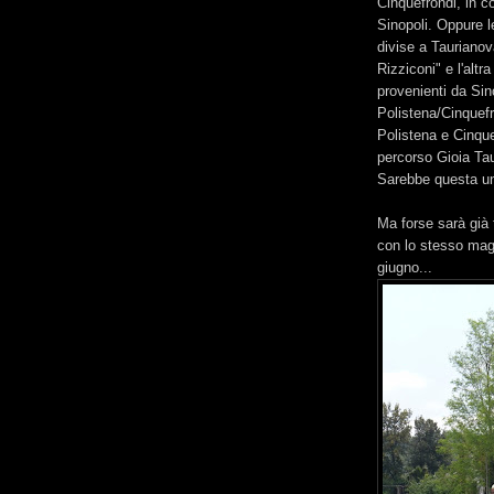
Cinquefrondi, in c
Sinopoli. Oppure l
divise a Taurianov
Rizziconi" e l'altr
provenienti da Sin
Polistena/Cinquefr
Polistena e Cinque
percorso Gioia Tau
Sarebbe questa un
Ma forse sarà già 
con lo stesso magr
giugno...