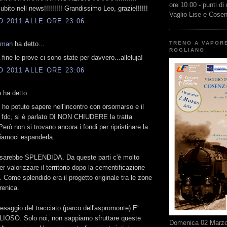
ore 10.00 - punti di
bito nell news!!!!!!!!! Grandissimo Leo, grazie!!!!!!
Vaglio Lise e Cose
O 2011 ALLE ORE 23:06
TRENO A VAPOR
kman
ha detto...
ROGLIANO
 fine le prove ci sono state per davvero...alleluja!
O 2011 ALLE ORE 23:06
 ha detto...
 ho potuto sapere nell'incontro con orsomarso e il
 fdc, si è parlato DI NON CHIUDERE la tratta
erò non si trovano ancora i fondi per ripristinare la
uriamoci espanderla.
a sarebbe SPLENDIDA. Da queste parti c'è molto
r valorizzare il territorio dopo la cementificazione
. Come splendido era il progetto originale tra le zone
rrenica.
paesaggio del tracciato (parco dell'aspromonte) E'
OSO. Solo noi, non sappiamo sfruttare queste
Domenica 02 Marzo 