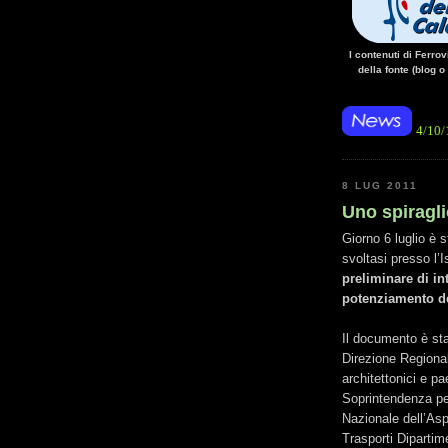
I contenuti di Ferro
della fonte (blog o
• 14/10/14 • La manca
8 LUG 2011
Uno spiragli
Giorno 6 luglio è 
svoltasi presso l’I
preliminare di int
potenziamento del
Il documento è sta
Direzione Regional
architettonici e pa
Soprintendenza per
Nazionale dell’Asp
Trasporti Dipartim