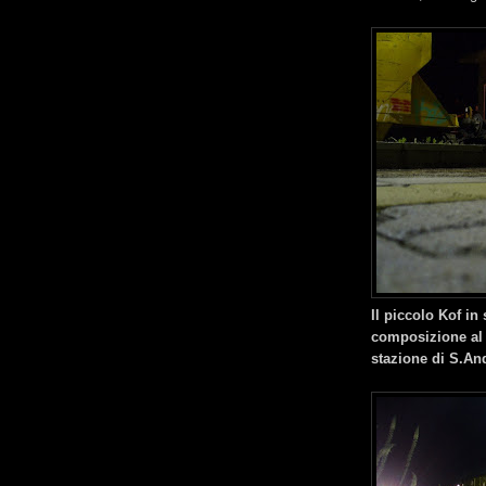
Il piccolo Kof in
composizione al 
stazione di S.An