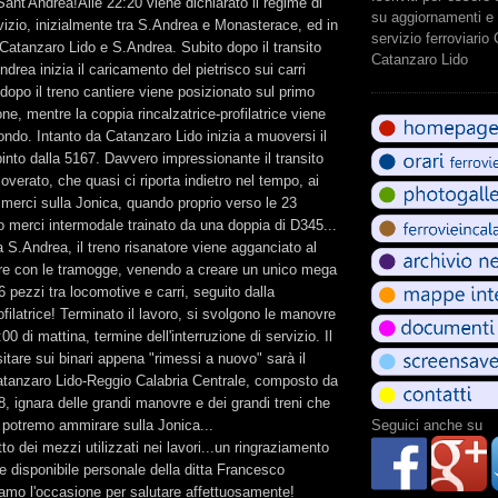
ant'Andrea!Alle 22:20 viene dichiarato il regime di
su aggiornamenti e 
rvizio, inizialmente tra S.Andrea e Monasterace, ed in
servizio ferroviario
 Catanzaro Lido e S.Andrea. Subito dopo il transito
Catanzaro Lido
drea inizia il caricamento del pietrisco sui carri
dopo il treno cantiere viene posizionato sul primo
one, mentre la coppia rincalzatrice-profilatrice viene
ondo. Intanto da Catanzaro Lido inizia a muoversi il
pinto dalla 5167. Davvero impressionante il transito
overato, che quasi ci riporta indietro nel tempo, ai
i merci sulla Jonica, quando proprio verso le 23
o merci intermodale trainato da una doppia di D345...
a S.Andrea, il treno risanatore viene agganciato al
ere con le tramogge, venendo a creare un unico mega
6 pezzi tra locomotive e carri, seguito dalla
ofilatrice! Terminato il lavoro, si svolgono le manovre
:00 di mattina, termine dell'interruzione di servizio. Il
sitare sui binari appena "rimessi a nuovo" sarà il
tanzaro Lido-Reggio Calabria Centrale, composto da
 ignara delle grandi manovre e dei grandi treni che
e potremo ammirare sulla Jonica...
Seguici anche su
o dei mezzi utilizzati nei lavori...un ringraziamento
 e disponibile personale della ditta Francesco
amo l'occasione per salutare affettuosamente!