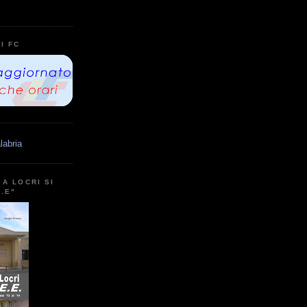
I FC
labria
A LOCRI SI
E.E"