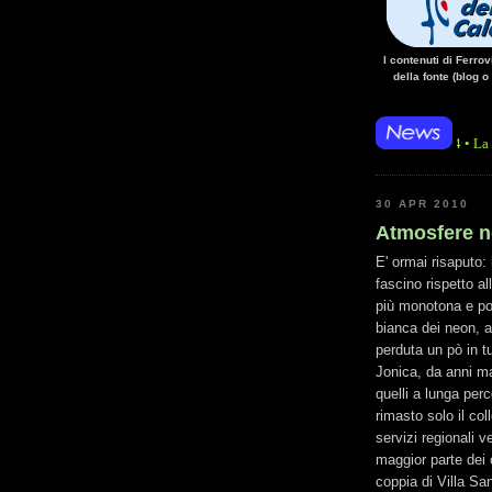
I contenuti di Ferro
della fonte (blog o
• 14/10/14 • La mancanza di e
30 APR 2010
Atmosfere no
E' ormai risaputo: 
fascino rispetto al
più monotona e poc
bianca dei neon, a
perduta un pò in t
Jonica, da anni mar
quelli a lunga per
rimasto solo il co
servizi regionali 
maggior parte dei
coppia di Villa Sa