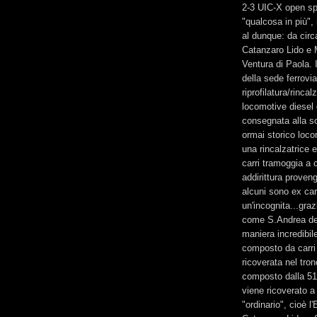
2-3 UIC-X open sp
"qualcosa in più", 
al dunque: da circ
Catanzaro Lido e 
Ventura di Paola. 
della sede ferrovia
riprofilatura/rinca
locomotive diesel
consegnata alla so
ormai storico loco
una rincalzatrice e
carri tramoggia a c
addirittura prove
alcuni sono ex car
un'incognita...gra
come S.Andrea del
maniera incredibile
composto da carri 
ricoverata nel tro
composto dalla 516
viene ricoverato a 
"ordinario", cioè 