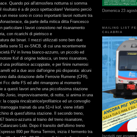
ace. Quando poi all'atmosfera notturna si somma
il risultato è a dir poco spettacolare! Veniamo perciò
Domenica 23 agost
a un mese sono in corso importanti lavori notturni tra
Monasterace, da parte della mitica ditta Francesco
In particolare i lavori consistono nel risanamento
MAILING LIST F
CALABRIA
ria, con ricarichi di pietrisco e
lzatura dei binari. I mezzi utilizzati sono ben due
 della serie 51 ex-SNCB, di cui una recentemente
cietà FV in livrea bianco-azzurro, un piccolo ed
motore Kof di origine tedesca, un treno risanatore,
d una profilatrice accoppiate, e per finire numerosi
arrelli ed a due assi dall'origine più disparata: alcuni
ngono dalla dotazione delle Ferrovie Rumene (CFR),
ri Fcc delle FS ed altri rimangono al momento
zie a questi lavori anche una piccolissima stazione
lo Jonio, improvvisamente, di notte, si anima in una
: la coppia rincalzatrice/profilatrice ed un convoglio
tramoggia trainati da una 51+il kof, viene infatti
nchino di quest'ultima stazione. Il secondo treno,
7 bianco-azzurra al traino del treno risanatore,
Catanzaro Lido. Dopo il transito dell'ultimo treno
l'Espresso 890 per Roma Termini, inizia il fermento tra
Iscriviti per esser