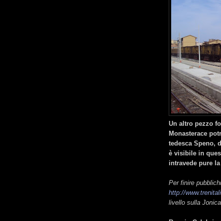
Un altro pezzo f
Monasterace potr
tedesca Speno, d
è visibile in ques
intravede pure la
Per finire pubbli
http://www.trenita
livello sulla Jonica