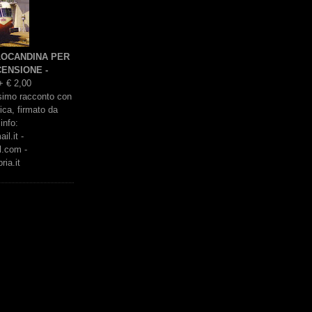
 LOCANDINA PER
ENSIONE -
+ € 2,00
issimo racconto con
rica, firmato da
info:
l.it -
l.com -
ria.it