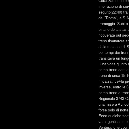
Catanzaro Lido e S
interruzione di se
seguito(22:40) tra
del "Roma", a S.An
tramoggia. Subito 
binario della stazi
ricoverata sul sec
treno risanatore s
dalla stazione di S
bei tempi dei tren
transitava un lung
.Una volta giunto 
primo treno canti
treno di circa 15-1
rincalzatrice+la pr
inverse, entro le 6
primo treno a tran
Regionale 3743 Ca
una misera ALn668,
forse solo di nott
Ecco qualche scatt
va al gentilissimo
Ventura, che cogli