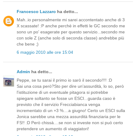
Francesco Lazzaro
ha detto...
Mah..io personalmente mi sarei accontentato anche di 3
X scassate! :P anche perchè in effetti le GC secondo me
sono un po' esagerate per questo servizio...secondo me
con sole Z (anche solo di seconda classe) andrebbe più
che bene ;)
6 maggio 2010 alle ore 15:04
Admin
ha detto...
Peppe, se tu sarai il primo io sarò il secondo!!!! :D
Sai una cosa però?Sto per dire un'assurdità, lo so, però
l'istituzione di un eventuale pitagora si potrebbe
spiegare soltanto se fosse un ESCI...guarda caso è
previsto che il servizio Frecciabianca venga
incrementato di un +3 %....a giugno! Certo un ESCI sulla
Jonica sarebbe una mezza assurdità finanziaria per le
FS!! :D Però chissà....se non si investe non si può certo
pretendere un aumento di viaggiatori!