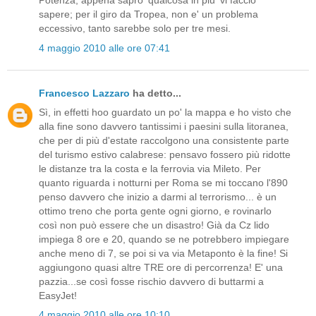
Potenza; appena sapro' qualcosa in piu' vi faccio
sapere; per il giro da Tropea, non e' un problema
eccessivo, tanto sarebbe solo per tre mesi.
4 maggio 2010 alle ore 07:41
Francesco Lazzaro
ha detto...
Sì, in effetti hoo guardato un po' la mappa e ho visto che
alla fine sono davvero tantissimi i paesini sulla litoranea,
che per di più d'estate raccolgono una consistente parte
del turismo estivo calabrese: pensavo fossero più ridotte
le distanze tra la costa e la ferrovia via Mileto. Per
quanto riguarda i notturni per Roma se mi toccano l'890
penso davvero che inizio a darmi al terrorismo... è un
ottimo treno che porta gente ogni giorno, e rovinarlo
così non può essere che un disastro! Già da Cz lido
impiega 8 ore e 20, quando se ne potrebbero impiegare
anche meno di 7, se poi si va via Metaponto è la fine! Si
aggiungono quasi altre TRE ore di percorrenza! E' una
pazzia...se così fosse rischio davvero di buttarmi a
EasyJet!
4 maggio 2010 alle ore 10:10