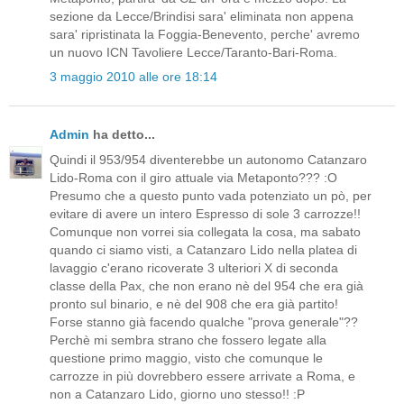
sezione da Lecce/Brindisi sara' eliminata non appena
sara' ripristinata la Foggia-Benevento, perche' avremo
un nuovo ICN Tavoliere Lecce/Taranto-Bari-Roma.
3 maggio 2010 alle ore 18:14
Admin
ha detto...
Quindi il 953/954 diventerebbe un autonomo Catanzaro
Lido-Roma con il giro attuale via Metaponto??? :O
Presumo che a questo punto vada potenziato un pò, per
evitare di avere un intero Espresso di sole 3 carrozze!!
Comunque non vorrei sia collegata la cosa, ma sabato
quando ci siamo visti, a Catanzaro Lido nella platea di
lavaggio c'erano ricoverate 3 ulteriori X di seconda
classe della Pax, che non erano nè del 954 che era già
pronto sul binario, e nè del 908 che era già partito!
Forse stanno già facendo qualche "prova generale"??
Perchè mi sembra strano che fossero legate alla
questione primo maggio, visto che comunque le
carrozze in più dovrebbero essere arrivate a Roma, e
non a Catanzaro Lido, giorno uno stesso!! :P