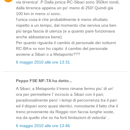
via tirrenica! :P Dalla jonica RC-Sibari sono 350km tondi,
dalla tirrenica appena un po' meno di 250! Quindi già
100 km in meno ci sono..
l'unica cosa è che probabilmente è meno sfruttato
rispetto a un tempo, dal momento che serviva una ben
più larga fascia di utenza (e a quanto pare funzionava
anche abbastanza bene).
Per quanto riguarda il cambio di personale dei notturni
RC-BA e vv non ho capito: il cambio del personale
avviene a Sibari o a Metaponto???
6 maggio 2010 alle ore 13:31
Peppe FSE MF-TA ha detto...
A Sibari; a Metaponto il treno rimane fermo piu' di un'
ora per permettere l' incrocio a Sibari con il pari,
paradossalmente pero' i tempi di percorrenza tra il pari
ed il dispari sono quasi identici, nonostante il fatto che il
treno proveniente da Reggio non faccia lunghe soste,
ma da quello che so ha forti limitazioni di velocita'...
6 maggio 2010 alle ore 13:46