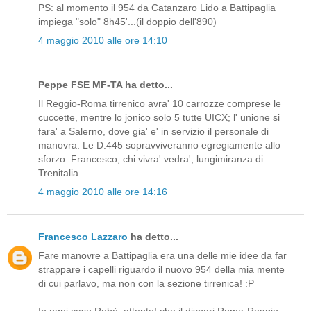
PS: al momento il 954 da Catanzaro Lido a Battipaglia
impiega "solo" 8h45'...(il doppio dell'890)
4 maggio 2010 alle ore 14:10
Peppe FSE MF-TA ha detto...
Il Reggio-Roma tirrenico avra' 10 carrozze comprese le
cuccette, mentre lo jonico solo 5 tutte UICX; l' unione si
fara' a Salerno, dove gia' e' in servizio il personale di
manovra. Le D.445 sopravviveranno egregiamente allo
sforzo. Francesco, chi vivra' vedra', lungimiranza di
Trenitalia...
4 maggio 2010 alle ore 14:16
Francesco Lazzaro
ha detto...
Fare manovre a Battipaglia era una delle mie idee da far
strappare i capelli riguardo il nuovo 954 della mia mente
di cui parlavo, ma non con la sezione tirrenica! :P
In ogni caso Robè, attento! che il dispari Roma-Reggio