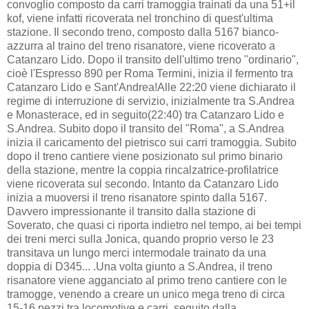
convoglio composto da carri tramoggia trainati da una 51+il
kof, viene infatti ricoverata nel tronchino di quest'ultima
stazione. Il secondo treno, composto dalla 5167 bianco-
azzurra al traino del treno risanatore, viene ricoverato a
Catanzaro Lido. Dopo il transito dell'ultimo treno "ordinario",
cioè l'Espresso 890 per Roma Termini, inizia il fermento tra
Catanzaro Lido e Sant'Andrea!Alle 22:20 viene dichiarato il
regime di interruzione di servizio, inizialmente tra S.Andrea
e Monasterace, ed in seguito(22:40) tra Catanzaro Lido e
S.Andrea. Subito dopo il transito del "Roma", a S.Andrea
inizia il caricamento del pietrisco sui carri tramoggia. Subito
dopo il treno cantiere viene posizionato sul primo binario
della stazione, mentre la coppia rincalzatrice-profilatrice
viene ricoverata sul secondo. Intanto da Catanzaro Lido
inizia a muoversi il treno risanatore spinto dalla 5167.
Davvero impressionante il transito dalla stazione di
Soverato, che quasi ci riporta indietro nel tempo, ai bei tempi
dei treni merci sulla Jonica, quando proprio verso le 23
transitava un lungo merci intermodale trainato da una
doppia di D345... .Una volta giunto a S.Andrea, il treno
risanatore viene agganciato al primo treno cantiere con le
tramogge, venendo a creare un unico mega treno di circa
15-16 pezzi tra locomotive e carri, seguito dalla