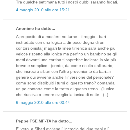
Tra qualche settimana tutti i nostri dubbi saranno fugati.
4 maggio 2010 alle ore 15:21
Anonimo ha detto...
A proposito di atmosfere notturne...il reggio - bari
instradato con una logica a dir poco degna di un
contorsionista( magari la linea tirrenica sarà anche più
veloce rispetto alla ionica ma perfino un bambino se gli
metti davanti una cartina ti saprebbe indicare la via più
breve e semplice...)credo, da come risulta dall'orario,
che incroci a sibari con l'altro proveniente da bari...in
genere qui avviene anche l'inversione del personale?
come sono distribuiti i turni di questo treno? domanda
un po contorta come la tratta di questo treno...(l'unico
che riusciva a tenere sveglia la ionica di notte...):-(
6 maggio 2010 alle ore 00:44
Peppe FSE MF-TA ha detto...
E' vero, a Sibari avviene l' incrocio dei due treni e l'