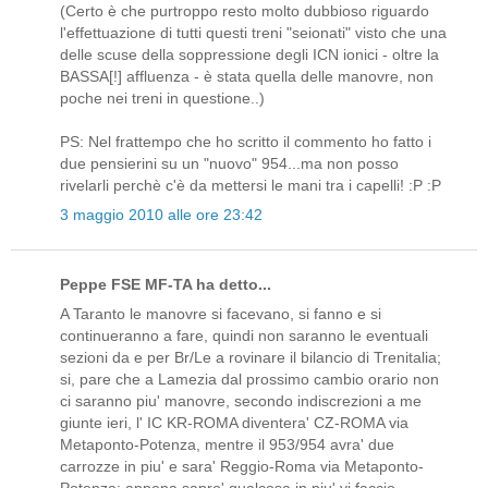
(Certo è che purtroppo resto molto dubbioso riguardo
l'effettuazione di tutti questi treni "seionati" visto che una
delle scuse della soppressione degli ICN ionici - oltre la
BASSA[!] affluenza - è stata quella delle manovre, non
poche nei treni in questione..)
PS: Nel frattempo che ho scritto il commento ho fatto i
due pensierini su un "nuovo" 954...ma non posso
rivelarli perchè c'è da mettersi le mani tra i capelli! :P :P
3 maggio 2010 alle ore 23:42
Peppe FSE MF-TA ha detto...
A Taranto le manovre si facevano, si fanno e si
continueranno a fare, quindi non saranno le eventuali
sezioni da e per Br/Le a rovinare il bilancio di Trenitalia;
si, pare che a Lamezia dal prossimo cambio orario non
ci saranno piu' manovre, secondo indiscrezioni a me
giunte ieri, l' IC KR-ROMA diventera' CZ-ROMA via
Metaponto-Potenza, mentre il 953/954 avra' due
carrozze in piu' e sara' Reggio-Roma via Metaponto-