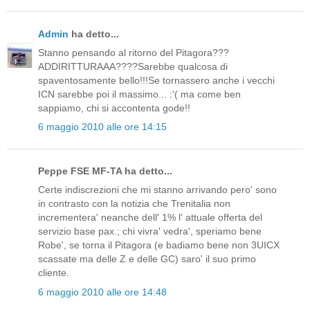
Admin
ha detto...
Stanno pensando al ritorno del Pitagora???
ADDIRITTURAAA????Sarebbe qualcosa di
spaventosamente bello!!!Se tornassero anche i vecchi
ICN sarebbe poi il massimo... :'( ma come ben
sappiamo, chi si accontenta gode!!
6 maggio 2010 alle ore 14:15
Peppe FSE MF-TA ha detto...
Certe indiscrezioni che mi stanno arrivando pero' sono
in contrasto con la notizia che Trenitalia non
incrementera' neanche dell' 1% l' attuale offerta del
servizio base pax.; chi vivra' vedra', speriamo bene
Robe', se torna il Pitagora (e badiamo bene non 3UICX
scassate ma delle Z e delle GC) saro' il suo primo
cliente.
6 maggio 2010 alle ore 14:48