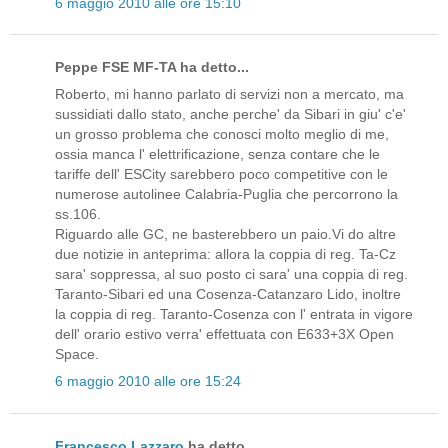
6 maggio 2010 alle ore 15:10
Peppe FSE MF-TA ha detto...
Roberto, mi hanno parlato di servizi non a mercato, ma
sussidiati dallo stato, anche perche' da Sibari in giu' c'e'
un grosso problema che conosci molto meglio di me,
ossia manca l' elettrificazione, senza contare che le
tariffe dell' ESCity sarebbero poco competitive con le
numerose autolinee Calabria-Puglia che percorrono la
ss.106.
Riguardo alle GC, ne basterebbero un paio.Vi do altre
due notizie in anteprima: allora la coppia di reg. Ta-Cz
sara' soppressa, al suo posto ci sara' una coppia di reg.
Taranto-Sibari ed una Cosenza-Catanzaro Lido, inoltre
la coppia di reg. Taranto-Cosenza con l' entrata in vigore
dell' orario estivo verra' effettuata con E633+3X Open
Space.
6 maggio 2010 alle ore 15:24
Francesco Lazzaro
ha detto...