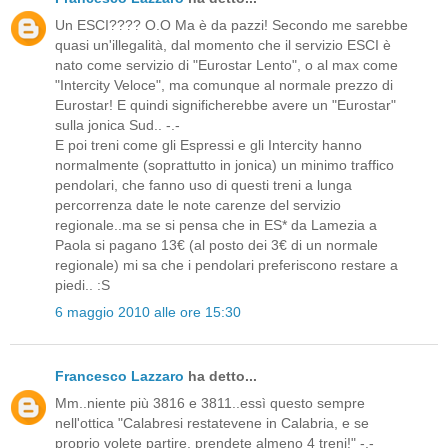
Un ESCI???? O.O Ma è da pazzi! Secondo me sarebbe
quasi un'illegalità, dal momento che il servizio ESCI è
nato come servizio di "Eurostar Lento", o al max come
"Intercity Veloce", ma comunque al normale prezzo di
Eurostar! E quindi significherebbe avere un "Eurostar"
sulla jonica Sud.. -.-
E poi treni come gli Espressi e gli Intercity hanno
normalmente (soprattutto in jonica) un minimo traffico
pendolari, che fanno uso di questi treni a lunga
percorrenza date le note carenze del servizio
regionale..ma se si pensa che in ES* da Lamezia a
Paola si pagano 13€ (al posto dei 3€ di un normale
regionale) mi sa che i pendolari preferiscono restare a
piedi.. :S
6 maggio 2010 alle ore 15:30
Francesco Lazzaro
ha detto...
Mm..niente più 3816 e 3811..essì questo sempre
nell'ottica "Calabresi restatevene in Calabria, e se
proprio volete partire, prendete almeno 4 treni!" -.-