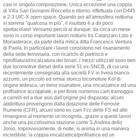
casi in singola composizione. Unica eccezione una coppia
di Villa San Giovanni-Roccella e ritorno, effettuata con D445
e 2-3 UIC-X open space. Quando poi all'atmosfera notturna
si somma "qualcosa in più", il risultato è a dir poco
spettacolare! Veniamo perciò al dunque: da circa un mese
sono in corso importanti lavori notturni tra Catanzaro Lido e
Monasterace, da parte della mitica ditta Francesco Ventura
di Paola. In particolare i lavori consistono nel risanamento
della sede ferroviaria, con ricarichi di pietrisco e
riprofilatura/rincalzatura dei binari. I mezzi utilizzati sono ben
due locomotive diesel della serie 51 ex-SNCB, di cui una
recentemente consegnata alla società FV in livrea bianco-
azzurro, un piccolo ed ormai storico locomotore Kof di
origine tedesca, un treno risanatore, una rincalzatrice ed una
profilatrice accoppiate, e per finire numerosi carri tramoggia
a carrelli ed a due assi dall'origine più disparata: alcuni
addirittura provengono dalla dotazione delle Ferrovie
Rumene (CFR), alcuni sono ex carri Fcc delle FS ed altri
rimangono al momento un'incognita...grazie a questi lavori
anche una piccolissima stazione come S.Andrea dello
Jonio, improvvisamente, di notte, si anima in una maniera
incredibile: la coppia rincalzatrice/profilatrice ed un