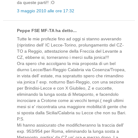
da queste parti!! :O
3 maggio 2010 alle ore 17:32
Peppe FSE MF-TA ha detto...
Tutte le mie profezie fino ad oggi si stanno avverando
(ripristino dell' IC Lecce-Torino, prolungamento del CZ-
TO a Reggio, attestazione della Freccia del Levante a
CZ, ebbene si, torneranno i merci sulla jonica!!!
Ora spero che accolgano la mia proposta di un bel
diurno Lecce/Bari-Reggio Calabria via Cosenza/Tropea,
in vista dell' estate, ma sopratutto spero che rimandino
via jonica l' exp. notturno Bari-Reggio, con una sezione
per Brindisi-Lecce e con X Giubileo, Z e cuccette,
eliminando la lunga sosta di Metaponto, e facendolo
incrociare a Crotone come ai vecchi tempi.( negli ultimi
mesi si e' riscontrata una maggiore mobilita'di gente che
si sposta dalla Sicilia/Calabria su Lecce che non su Bari.
P.S.
Mi hanno assicurato che modificheranno la traccia dell'
exp. 953/954 per Roma, eliminando la lunga sosta a
Metaponto, partira' da CZ un' ora e mezzo dopo. La