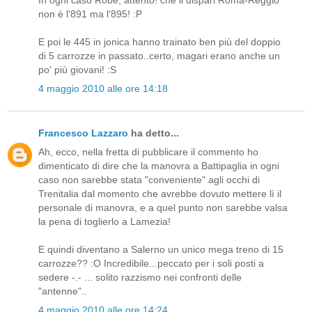
non è l'891 ma l'895! :P
E poi le 445 in jonica hanno trainato ben più del doppio
di 5 carrozze in passato..certo, magari erano anche un
po' più giovani! :S
4 maggio 2010 alle ore 14:18
Francesco Lazzaro
ha detto...
Ah, ecco, nella fretta di pubblicare il commento ho
dimenticato di dire che la manovra a Battipaglia in ogni
caso non sarebbe stata "conveniente" agli occhi di
Trenitalia dal momento che avrebbe dovuto mettere lì il
personale di manovra, e a quel punto non sarebbe valsa
la pena di toglierlo a Lamezia!
E quindi diventano a Salerno un unico mega treno di 15
carrozze?? :O Incredibile...peccato per i soli posti a
sedere -.- ... solito razzismo nei confronti delle
"antenne"..
4 maggio 2010 alle ore 14:24