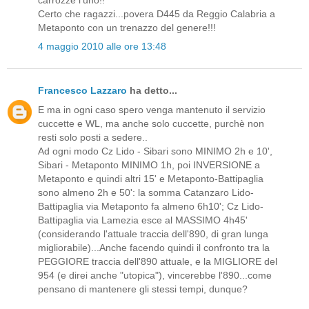
carrozze l'uno!!
Certo che ragazzi...povera D445 da Reggio Calabria a
Metaponto con un trenazzo del genere!!!
4 maggio 2010 alle ore 13:48
Francesco Lazzaro
ha detto...
E ma in ogni caso spero venga mantenuto il servizio
cuccette e WL, ma anche solo cuccette, purchè non
resti solo posti a sedere..
Ad ogni modo Cz Lido - Sibari sono MINIMO 2h e 10',
Sibari - Metaponto MINIMO 1h, poi INVERSIONE a
Metaponto e quindi altri 15' e Metaponto-Battipaglia
sono almeno 2h e 50': la somma Catanzaro Lido-
Battipaglia via Metaponto fa almeno 6h10'; Cz Lido-
Battipaglia via Lamezia esce al MASSIMO 4h45'
(considerando l'attuale traccia dell'890, di gran lunga
migliorabile)...Anche facendo quindi il confronto tra la
PEGGIORE traccia dell'890 attuale, e la MIGLIORE del
954 (e direi anche "utopica"), vincerebbe l'890...come
pensano di mantenere gli stessi tempi, dunque?