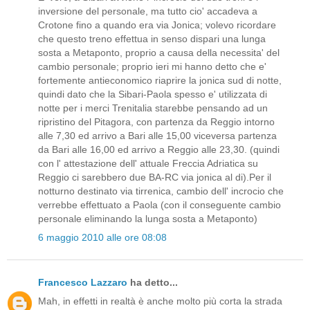
inversione del personale, ma tutto cio' accadeva a
Crotone fino a quando era via Jonica; volevo ricordare
che questo treno effettua in senso dispari una lunga
sosta a Metaponto, proprio a causa della necessita' del
cambio personale; proprio ieri mi hanno detto che e'
fortemente antieconomico riaprire la jonica sud di notte,
quindi dato che la Sibari-Paola spesso e' utilizzata di
notte per i merci Trenitalia starebbe pensando ad un
ripristino del Pitagora, con partenza da Reggio intorno
alle 7,30 ed arrivo a Bari alle 15,00 viceversa partenza
da Bari alle 16,00 ed arrivo a Reggio alle 23,30. (quindi
con l' attestazione dell' attuale Freccia Adriatica su
Reggio ci sarebbero due BA-RC via jonica al di).Per il
notturno destinato via tirrenica, cambio dell' incrocio che
verrebbe effettuato a Paola (con il conseguente cambio
personale eliminando la lunga sosta a Metaponto)
6 maggio 2010 alle ore 08:08
Francesco Lazzaro
ha detto...
Mah, in effetti in realtà è anche molto più corta la strada