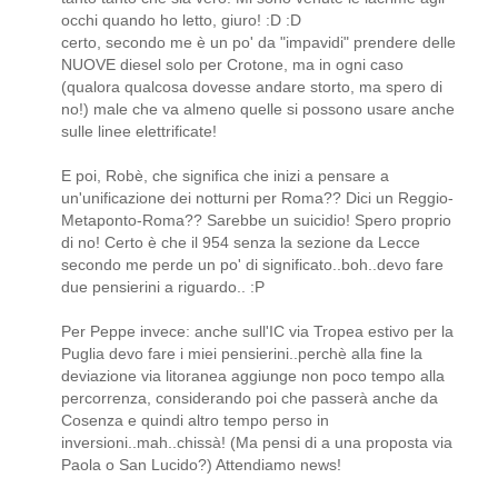
occhi quando ho letto, giuro! :D :D
certo, secondo me è un po' da "impavidi" prendere delle
NUOVE diesel solo per Crotone, ma in ogni caso
(qualora qualcosa dovesse andare storto, ma spero di
no!) male che va almeno quelle si possono usare anche
sulle linee elettrificate!
E poi, Robè, che significa che inizi a pensare a
un'unificazione dei notturni per Roma?? Dici un Reggio-
Metaponto-Roma?? Sarebbe un suicidio! Spero proprio
di no! Certo è che il 954 senza la sezione da Lecce
secondo me perde un po' di significato..boh..devo fare
due pensierini a riguardo.. :P
Per Peppe invece: anche sull'IC via Tropea estivo per la
Puglia devo fare i miei pensierini..perchè alla fine la
deviazione via litoranea aggiunge non poco tempo alla
percorrenza, considerando poi che passerà anche da
Cosenza e quindi altro tempo perso in
inversioni..mah..chissà! (Ma pensi di a una proposta via
Paola o San Lucido?) Attendiamo news!