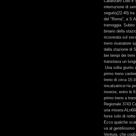
Catanzaro Lido e S
interruzione di se
seguito(22:40) tra
del "Roma", a S.An
tramoggia. Subito 
binario della stazi
ricoverata sul sec
treno risanatore s
dalla stazione di S
bei tempi dei tren
transitava un lung
.Una volta giunto 
primo treno canti
treno di circa 15-1
rincalzatrice+la pr
inverse, entro le 6
primo treno a tran
Regionale 3743 Ca
una misera ALn668,
forse solo di nott
Ecco qualche scatt
va al gentilissimo
Ventura, che cogli