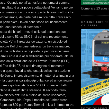
ace. Quando poi all'atmosfera notturna si somma
il risultato è a dir poco spettacolare! Veniamo perciò
Domenica 23 agost
a un mese sono in corso importanti lavori notturni tra
Monasterace, da parte della mitica ditta Francesco
In particolare i lavori consistono nel risanamento
MAILING LIST F
CALABRIA
ria, con ricarichi di pietrisco e
lzatura dei binari. I mezzi utilizzati sono ben due
 della serie 51 ex-SNCB, di cui una recentemente
cietà FV in livrea bianco-azzurro, un piccolo ed
motore Kof di origine tedesca, un treno risanatore,
d una profilatrice accoppiate, e per finire numerosi
arrelli ed a due assi dall'origine più disparata: alcuni
ngono dalla dotazione delle Ferrovie Rumene (CFR),
ri Fcc delle FS ed altri rimangono al momento
zie a questi lavori anche una piccolissima stazione
lo Jonio, improvvisamente, di notte, si anima in una
: la coppia rincalzatrice/profilatrice ed un convoglio
tramoggia trainati da una 51+il kof, viene infatti
nchino di quest'ultima stazione. Il secondo treno,
7 bianco-azzurra al traino del treno risanatore,
Catanzaro Lido. Dopo il transito dell'ultimo treno
l'Espresso 890 per Roma Termini, inizia il fermento tra
Iscriviti per esser