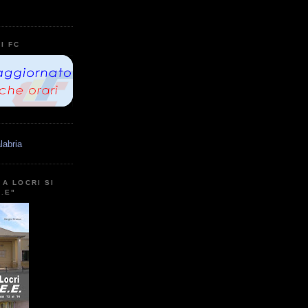
I FC
labria
A LOCRI SI
E.E"