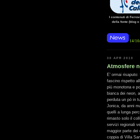
I contenuti di Ferro
della fonte (blog o
• 14/10/14 • La manca
30 APR 2010
Atmosfere no
E' ormai risaputo: 
fascino rispetto al
più monotona e poc
bianca dei neon, a
perduta un pò in t
Jonica, da anni mar
quelli a lunga per
rimasto solo il co
servizi regionali 
maggior parte dei
coppia di Villa Sa