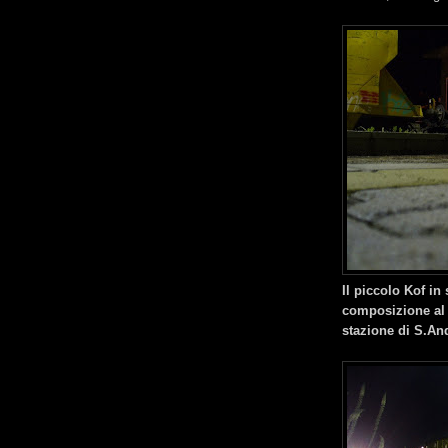
Il piccolo Kof in
composizione al 
stazione di S.An