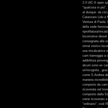
2-3 UIC-X open sp
"qualcosa in più", 
al dunque: da circ
Catanzaro Lido e 
Ventura di Paola. 
della sede ferrovia
riprofilatura/rinca
locomotive diesel
consegnata alla so
ormai storico loco
una rincalzatrice e
carri tramoggia a c
addirittura prove
alcuni sono ex car
un'incognita...gra
come S.Andrea del
maniera incredibile
composto da carri 
ricoverata nel tro
composto dalla 516
viene ricoverato a 
"ordinario", cioè 