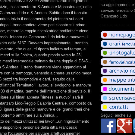
ant'Andrea!Alle 22:20 viene dichiarato il regime di
su aggiornamenti e 
rvizio, inizialmente tra S.Andrea e Monasterace, ed in
servizio ferroviario
 Catanzaro Lido e S.Andrea. Subito dopo il transito
Catanzaro Lido
drea inizia il caricamento del pietrisco sui carri
dopo il treno cantiere viene posizionato sul primo
one, mentre la coppia rincalzatrice-profilatrice viene
ondo. Intanto da Catanzaro Lido inizia a muoversi il
pinto dalla 5167. Davvero impressionante il transito
overato, che quasi ci riporta indietro nel tempo, ai
i merci sulla Jonica, quando proprio verso le 23
o merci intermodale trainato da una doppia di D345...
a S.Andrea, il treno risanatore viene agganciato al
ere con le tramogge, venendo a creare un unico mega
6 pezzi tra locomotive e carri, seguito dalla
ofilatrice! Terminato il lavoro, si svolgono le manovre
:00 di mattina, termine dell'interruzione di servizio. Il
sitare sui binari appena "rimessi a nuovo" sarà il
tanzaro Lido-Reggio Calabria Centrale, composto da
 ignara delle grandi manovre e dei grandi treni che
e potremo ammirare sulla Jonica...
Seguici anche su
o dei mezzi utilizzati nei lavori...un ringraziamento
 e disponibile personale della ditta Francesco
amo l'occasione per salutare affettuosamente!