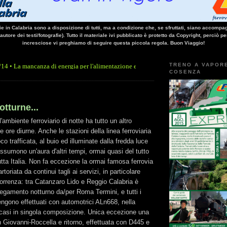
vie in Calabria sono a disposizione di tutti, ma a condizione che, se sfruttati, siano accompag
 autore dei testi/fotografie). Tutto il materiale ivi pubblicato è protetto da Copyright, perciò pe
incresciose vi preghiamo di seguire questa piccola regola. Buon Viaggio!
TRENO A VAPOR
nza di energia per l'alimentazione elettrica, sulla linea Paola - Cosenza, causa l'arr
COSENZA
tturne...
l'ambiente ferroviario di notte ha tutto un altro
le ore diurne. Anche le stazioni della linea ferroviaria
o trafficata, al buio ed illuminate dalla fredda luce
ssumono un'aura d'altri tempi, ormai quasi del tutto
utta Italia. Non fa eccezione la ormai famosa ferrovia
toriata da continui tagli ai servizi, in particolare
correnza: tra Catanzaro Lido e Reggio Calabria è
llegamento notturno da/per Roma Termini, e tutti i
vengono effettuati con automotrici ALn668, nella
 casi in singola composizione. Unica eccezione una
n Giovanni-Roccella e ritorno, effettuata con D445 e