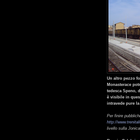
Un altro pezzo f
Monasterace potr
tedesca Speno, d
è visibile in ques
intravede pure la
Per finire pubbli
http://www.trenita
livello sulla Jonica