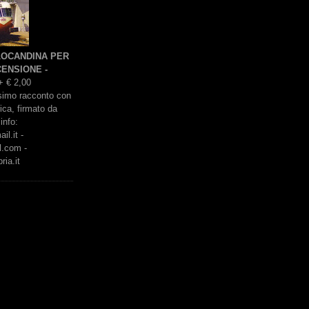
 LOCANDINA PER
ENSIONE -
+ € 2,00
issimo racconto con
rica, firmato da
info:
l.it -
l.com -
ria.it