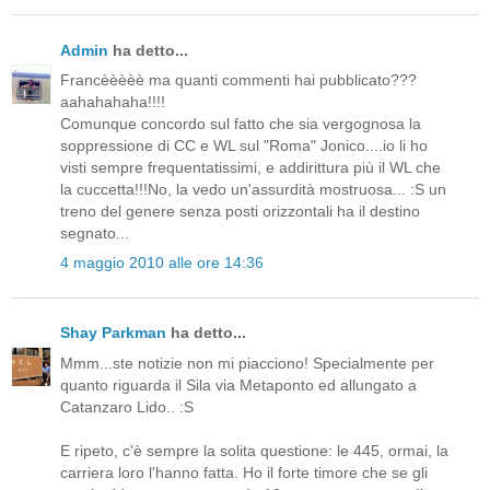
Admin
ha detto...
Francèèèèè ma quanti commenti hai pubblicato???
aahahahaha!!!!
Comunque concordo sul fatto che sia vergognosa la
soppressione di CC e WL sul "Roma" Jonico....io li ho
visti sempre frequentatissimi, e addirittura più il WL che
la cuccetta!!!No, la vedo un'assurdità mostruosa... :S un
treno del genere senza posti orizzontali ha il destino
segnato...
4 maggio 2010 alle ore 14:36
Shay Parkman
ha detto...
Mmm...ste notizie non mi piacciono! Specialmente per
quanto riguarda il Sila via Metaponto ed allungato a
Catanzaro Lido.. :S
E ripeto, c'è sempre la solita questione: le 445, ormai, la
carriera loro l'hanno fatta. Ho il forte timore che se gli