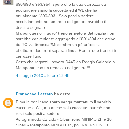
890/893 e 953/954, spero che le due carrozze da
aggiungere siano la cuccetta ed il WL che ha
attualmente l'890/893!!!Solo posti a sedere
assolutamente no, un treno del genere avrebbe il
destino segnato...
Ma poi questo "nuovo" treno arrivato a Battipaglia non
sarebbe conveniente aggregarlo all'891/894 che arriva
da RC via tirrenica?Mi sembra un pò un'idiozia
effettuare due treni separati fino a Roma, due treni di 5
carrozze l'uno!!
Certo che ragazzi...povera D445 da Reggio Calabria a
Metaponto con un trenazzo del genere!!!
4 maggio 2010 alle ore 13:48
Francesco Lazzaro
ha detto...
E ma in ogni caso spero venga mantenuto il servizio
cuccette e WL, ma anche solo cuccette, purchè non
resti solo posti a sedere..
Ad ogni modo Cz Lido - Sibari sono MINIMO 2h e 10',
Sibari - Metaponto MINIMO 1h, poi INVERSIONE a