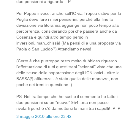
due pensierini a riguardo.. :P
Per Peppe invece: anche sull'IC via Tropea estivo per la
Puglia devo fare i miei pensierini..perchè alla fine la
deviazione via litoranea aggiunge non poco tempo alla
percorrenza, considerando poi che passerà anche da
Cosenza e quindi altro tempo perso in
inversioni..mah..chissà! (Ma pensi di a una proposta via
Paola o San Lucido?) Attendiamo news!
(Certo è che purtroppo resto molto dubbioso riguardo
l'effettuazione di tutti questi treni "seionati" visto che una
delle scuse della soppressione degli ICN ionici - oltre la
BASSA[!] affluenza - è stata quella delle manovre, non
poche nei treni in questione..)
PS: Nel frattempo che ho scritto il commento ho fatto i
due pensierini su un "nuovo" 954...ma non posso
rivelarli perchè c'è da mettersi le mani tra i capelli! :P :P
3 maggio 2010 alle ore 23:42