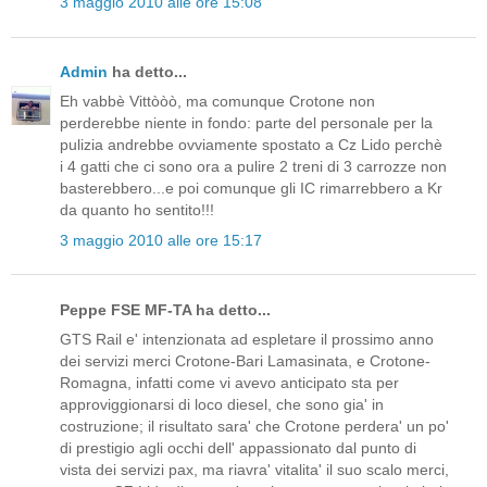
3 maggio 2010 alle ore 15:08
Admin
ha detto...
Eh vabbè Vittòòò, ma comunque Crotone non
perderebbe niente in fondo: parte del personale per la
pulizia andrebbe ovviamente spostato a Cz Lido perchè
i 4 gatti che ci sono ora a pulire 2 treni di 3 carrozze non
basterebbero...e poi comunque gli IC rimarrebbero a Kr
da quanto ho sentito!!!
3 maggio 2010 alle ore 15:17
Peppe FSE MF-TA ha detto...
GTS Rail e' intenzionata ad espletare il prossimo anno
dei servizi merci Crotone-Bari Lamasinata, e Crotone-
Romagna, infatti come vi avevo anticipato sta per
approviggionarsi di loco diesel, che sono gia' in
costruzione; il risultato sara' che Crotone perdera' un po'
di prestigio agli occhi dell' appassionato dal punto di
vista dei servizi pax, ma riavra' vitalita' il suo scalo merci,