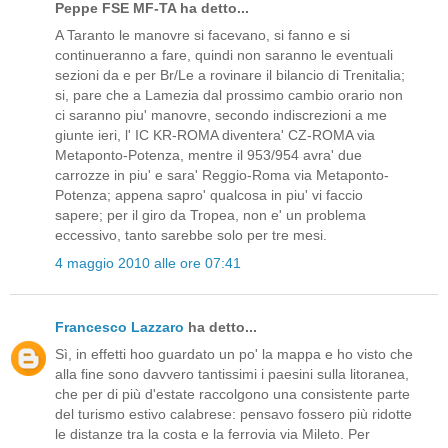
Peppe FSE MF-TA ha detto...
A Taranto le manovre si facevano, si fanno e si
continueranno a fare, quindi non saranno le eventuali
sezioni da e per Br/Le a rovinare il bilancio di Trenitalia;
si, pare che a Lamezia dal prossimo cambio orario non
ci saranno piu' manovre, secondo indiscrezioni a me
giunte ieri, l' IC KR-ROMA diventera' CZ-ROMA via
Metaponto-Potenza, mentre il 953/954 avra' due
carrozze in piu' e sara' Reggio-Roma via Metaponto-
Potenza; appena sapro' qualcosa in piu' vi faccio
sapere; per il giro da Tropea, non e' un problema
eccessivo, tanto sarebbe solo per tre mesi.
4 maggio 2010 alle ore 07:41
Francesco Lazzaro
ha detto...
Sì, in effetti hoo guardato un po' la mappa e ho visto che
alla fine sono davvero tantissimi i paesini sulla litoranea,
che per di più d'estate raccolgono una consistente parte
del turismo estivo calabrese: pensavo fossero più ridotte
le distanze tra la costa e la ferrovia via Mileto. Per