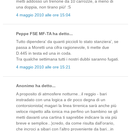
metti addosso un trenone da 10 carrozze, a meno di
una doppia, non tirano più! :S
4 maggio 2010 alle ore 15:04
Peppe FSE MF-TA ha detto...
Tutto dipendera' da quanti piccioli lo stato stanziera', se
passa a Moretti una cifra ragionevole, ti mette due
D.445 in testa ed una in coda.
Tra qualche settimana tutti i nostri dubbi saranno fugati.
4 maggio 2010 alle ore 15:21
Anonimo ha detto...
A proposito di atmosfere notturne...il reggio - bari
instradato con una logica a dir poco degna di un
contorsionista( magari la linea tirrenica sarà anche più
veloce rispetto alla ionica ma perfino un bambino se gli
metti davanti una cartina ti saprebbe indicare la via più
breve e semplice...)credo, da come risulta dall'orario,
che incroci a sibari con l'altro proveniente da bari...in