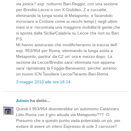
via jonica l' exp. notturno Bari-Reggio, con una sezione
per Brindisi-Lecce e con X Giubileo, Z e cuccette,
eliminando la lunga sosta di Metaponto, e facendolo
incrociare a Crotone come ai vecchi tempi.( negli ultimi
mesi si e' riscontrata una maggiore mobilita'di gente che
si sposta dalla Sicilia/Calabria su Lecce che non su Bari.
P.S.
Mi hanno assicurato che modificheranno la traccia dell'
exp. 953/954 per Roma, eliminando la lunga sosta a
Metaponto, partira' da CZ un' ora e mezzo dopo. La
sezione da Lecce/Brindisi sara' eliminata non appena
sara' ripristinata la Foggia-Benevento, perche' avremo
un nuovo ICN Tavoliere Lecce/Taranto-Bari-Roma.
3 maggio 2010 alle ore 18:14
Admin
ha detto...
Quindi il 953/954 diventerebbe un autonomo Catanzaro
Lido-Roma con il giro attuale via Metaponto??? :O
Presumo che a questo punto vada potenziato un pò, per
evitare di avere un intero Espresso di sole 3 carrozze!!