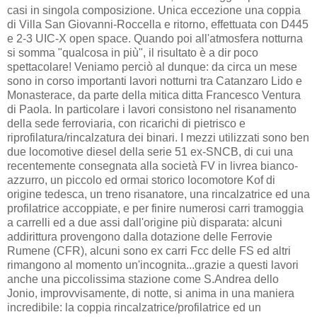
casi in singola composizione. Unica eccezione una coppia
di Villa San Giovanni-Roccella e ritorno, effettuata con D445
e 2-3 UIC-X open space. Quando poi all'atmosfera notturna
si somma "qualcosa in più", il risultato è a dir poco
spettacolare! Veniamo perciò al dunque: da circa un mese
sono in corso importanti lavori notturni tra Catanzaro Lido e
Monasterace, da parte della mitica ditta Francesco Ventura
di Paola. In particolare i lavori consistono nel risanamento
della sede ferroviaria, con ricarichi di pietrisco e
riprofilatura/rincalzatura dei binari. I mezzi utilizzati sono ben
due locomotive diesel della serie 51 ex-SNCB, di cui una
recentemente consegnata alla società FV in livrea bianco-
azzurro, un piccolo ed ormai storico locomotore Kof di
origine tedesca, un treno risanatore, una rincalzatrice ed una
profilatrice accoppiate, e per finire numerosi carri tramoggia
a carrelli ed a due assi dall'origine più disparata: alcuni
addirittura provengono dalla dotazione delle Ferrovie
Rumene (CFR), alcuni sono ex carri Fcc delle FS ed altri
rimangono al momento un'incognita...grazie a questi lavori
anche una piccolissima stazione come S.Andrea dello
Jonio, improvvisamente, di notte, si anima in una maniera
incredibile: la coppia rincalzatrice/profilatrice ed un