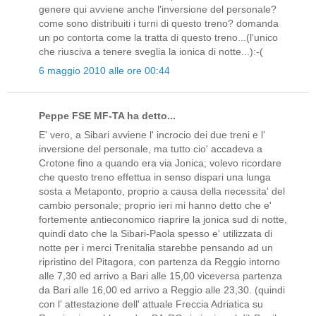
genere qui avviene anche l'inversione del personale?
come sono distribuiti i turni di questo treno? domanda
un po contorta come la tratta di questo treno...(l'unico
che riusciva a tenere sveglia la ionica di notte...):-(
6 maggio 2010 alle ore 00:44
Peppe FSE MF-TA ha detto...
E' vero, a Sibari avviene l' incrocio dei due treni e l'
inversione del personale, ma tutto cio' accadeva a
Crotone fino a quando era via Jonica; volevo ricordare
che questo treno effettua in senso dispari una lunga
sosta a Metaponto, proprio a causa della necessita' del
cambio personale; proprio ieri mi hanno detto che e'
fortemente antieconomico riaprire la jonica sud di notte,
quindi dato che la Sibari-Paola spesso e' utilizzata di
notte per i merci Trenitalia starebbe pensando ad un
ripristino del Pitagora, con partenza da Reggio intorno
alle 7,30 ed arrivo a Bari alle 15,00 viceversa partenza
da Bari alle 16,00 ed arrivo a Reggio alle 23,30. (quindi
con l' attestazione dell' attuale Freccia Adriatica su