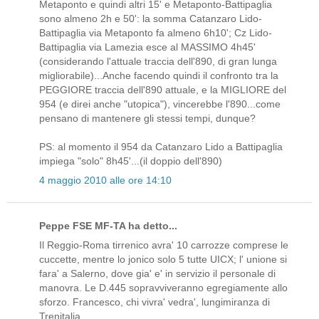
Metaponto e quindi altri 15' e Metaponto-Battipaglia
sono almeno 2h e 50': la somma Catanzaro Lido-
Battipaglia via Metaponto fa almeno 6h10'; Cz Lido-
Battipaglia via Lamezia esce al MASSIMO 4h45'
(considerando l'attuale traccia dell'890, di gran lunga
migliorabile)...Anche facendo quindi il confronto tra la
PEGGIORE traccia dell'890 attuale, e la MIGLIORE del
954 (e direi anche "utopica"), vincerebbe l'890...come
pensano di mantenere gli stessi tempi, dunque?
PS: al momento il 954 da Catanzaro Lido a Battipaglia
impiega "solo" 8h45'...(il doppio dell'890)
4 maggio 2010 alle ore 14:10
Peppe FSE MF-TA ha detto...
Il Reggio-Roma tirrenico avra' 10 carrozze comprese le
cuccette, mentre lo jonico solo 5 tutte UICX; l' unione si
fara' a Salerno, dove gia' e' in servizio il personale di
manovra. Le D.445 sopravviveranno egregiamente allo
sforzo. Francesco, chi vivra' vedra', lungimiranza di
Trenitalia...