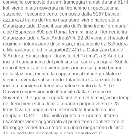
convoglio composto da carri tramoggia trainati da una 51+il
kof, viene infatti ricoverata nel tronchino di quest'ultima
stazione. Il secondo treno, composto dalla 5167 bianco-
azzurra al traino del treno risanatore, viene ricoverato a
Catanzaro Lido. Dopo il transito dell'ultimo treno "ordinario",
cioè l'Espresso 890 per Roma Termini, inizia il fermento tra
Catanzaro Lido e Sant'Andrea!Alle 22:20 viene dichiarato il
regime di interruzione di servizio, inizialmente tra S.Andrea
e Monasterace, ed in seguito(22:40) tra Catanzaro Lido e
S.Andrea. Subito dopo il transito del "Roma", a S.Andrea
inizia il caricamento del pietrisco sui carri tramoggia. Subito
dopo il treno cantiere viene posizionato sul primo binario
della stazione, mentre la coppia rincalzatrice-profilatrice
viene ricoverata sul secondo. Intanto da Catanzaro Lido
inizia a muoversi il treno risanatore spinto dalla 5167.
Davvero impressionante il transito dalla stazione di
Soverato, che quasi ci riporta indietro nel tempo, ai bei tempi
dei treni merci sulla Jonica, quando proprio verso le 23
transitava un lungo merci intermodale trainato da una
doppia di D345... .Una volta giunto a S.Andrea, il treno
risanatore viene agganciato al primo treno cantiere con le
tramogge, venendo a creare un unico mega treno di circa
15-16 pezzi tra locomotive e carri, seguito dalla