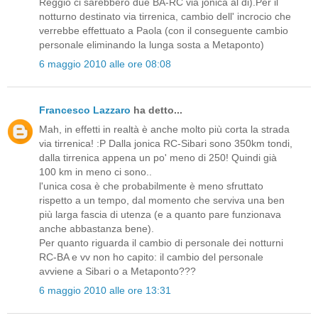
Reggio ci sarebbero due BA-RC via jonica al di).Per il
notturno destinato via tirrenica, cambio dell' incrocio che
verrebbe effettuato a Paola (con il conseguente cambio
personale eliminando la lunga sosta a Metaponto)
6 maggio 2010 alle ore 08:08
Francesco Lazzaro
ha detto...
Mah, in effetti in realtà è anche molto più corta la strada
via tirrenica! :P Dalla jonica RC-Sibari sono 350km tondi,
dalla tirrenica appena un po' meno di 250! Quindi già
100 km in meno ci sono..
l'unica cosa è che probabilmente è meno sfruttato
rispetto a un tempo, dal momento che serviva una ben
più larga fascia di utenza (e a quanto pare funzionava
anche abbastanza bene).
Per quanto riguarda il cambio di personale dei notturni
RC-BA e vv non ho capito: il cambio del personale
avviene a Sibari o a Metaponto???
6 maggio 2010 alle ore 13:31