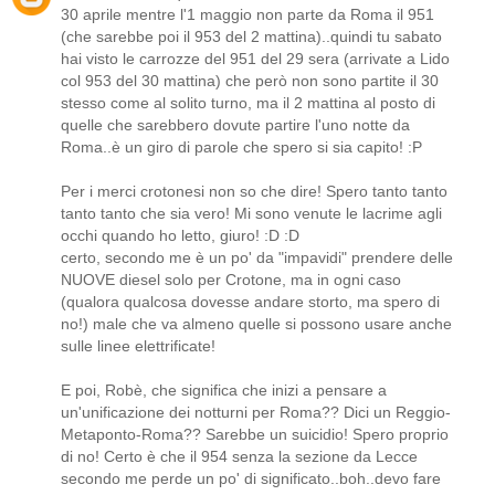
30 aprile mentre l'1 maggio non parte da Roma il 951
(che sarebbe poi il 953 del 2 mattina)..quindi tu sabato
hai visto le carrozze del 951 del 29 sera (arrivate a Lido
col 953 del 30 mattina) che però non sono partite il 30
stesso come al solito turno, ma il 2 mattina al posto di
quelle che sarebbero dovute partire l'uno notte da
Roma..è un giro di parole che spero si sia capito! :P
Per i merci crotonesi non so che dire! Spero tanto tanto
tanto tanto che sia vero! Mi sono venute le lacrime agli
occhi quando ho letto, giuro! :D :D
certo, secondo me è un po' da "impavidi" prendere delle
NUOVE diesel solo per Crotone, ma in ogni caso
(qualora qualcosa dovesse andare storto, ma spero di
no!) male che va almeno quelle si possono usare anche
sulle linee elettrificate!
E poi, Robè, che significa che inizi a pensare a
un'unificazione dei notturni per Roma?? Dici un Reggio-
Metaponto-Roma?? Sarebbe un suicidio! Spero proprio
di no! Certo è che il 954 senza la sezione da Lecce
secondo me perde un po' di significato..boh..devo fare