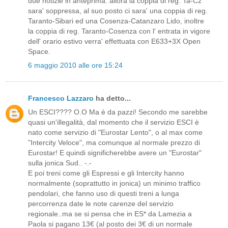
due notizie in anteprima: allora la coppia di reg. Ta-Cz
sara' soppressa, al suo posto ci sara' una coppia di reg.
Taranto-Sibari ed una Cosenza-Catanzaro Lido, inoltre
la coppia di reg. Taranto-Cosenza con l' entrata in vigore
dell' orario estivo verra' effettuata con E633+3X Open
Space.
6 maggio 2010 alle ore 15:24
Francesco Lazzaro
ha detto...
Un ESCI???? O.O Ma è da pazzi! Secondo me sarebbe
quasi un'illegalità, dal momento che il servizio ESCI è
nato come servizio di "Eurostar Lento", o al max come
"Intercity Veloce", ma comunque al normale prezzo di
Eurostar! E quindi significherebbe avere un "Eurostar"
sulla jonica Sud.. -.-
E poi treni come gli Espressi e gli Intercity hanno
normalmente (soprattutto in jonica) un minimo traffico
pendolari, che fanno uso di questi treni a lunga
percorrenza date le note carenze del servizio
regionale..ma se si pensa che in ES* da Lamezia a
Paola si pagano 13€ (al posto dei 3€ di un normale