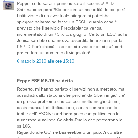
Peppe, se tu sarai il primo io sarò il secondo!!!! :D
Sai una cosa però?Sto per dire un'assurdità, lo so, però
l'istituzione di un eventuale pitagora si potrebbe
spiegare soltanto se fosse un ESCI...guarda caso è
previsto che il servizio Frecciabianca venga
incrementato di un +3 %....a giugno! Certo un ESCI sulla
Jonica sarebbe una mezza assurdità finanziaria per le
FS!! :D Però chissà....se non si investe non si può certo
pretendere un aumento di viaggiatori!
6 maggio 2010 alle ore 15:10
Peppe FSE MF-TA ha detto...
Roberto, mi hanno parlato di servizi non a mercato, ma
sussidiati dallo stato, anche perche' da Sibari in giu' c'e'
un grosso problema che conosci molto meglio di me,
ossia manca l' elettrificazione, senza contare che le
tariffe dell' ESCity sarebbero poco competitive con le
numerose autolinee Calabria-Puglia che percorrono la
ss.106.
Riguardo alle GC, ne basterebbero un paio.Vi do altre