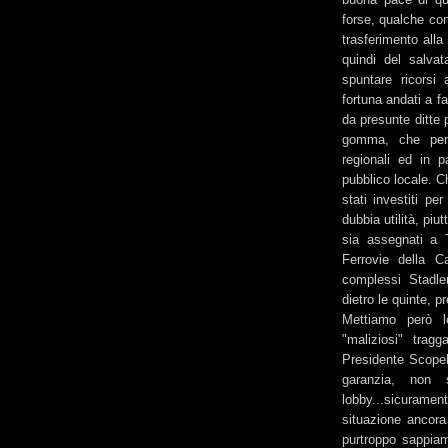
forse, qualche con
trasferimento alla
quindi del salvat
spuntare ricorsi
fortuna andati a fa
da presunte ditte 
gomma, che per 
regionali ed in p
pubblico locale. C
stati investiti pe
dubbia utilità, piut
sia assegnati a T
Ferrovie della Ca
complessi Stadle
dietro le quinte, 
Mettiamo però l
"maliziosi" trag
Presidente Scopell
garanzia, non
lobby...sicurame
situazione ancora
purtroppo sappiam