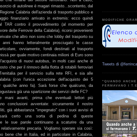
sorzio di autolinee è magari rimasto...scontento, dal
 Regione Calabria dell'azienda di trasporto pubblico e
aggio finanziario arrivato in extremis: ecco quindi
MODIFICHE ORAR
 al TAR contro il provvedimento (al momento per
vore delle Ferrovie della Calabria), ricorsi provenienti
private che altro non sono che lobby del trasporto su
anni hanno letteralmente prosciugato le casse
articolare, ovviamente, fondi destinati al trasporto
hissà per quale motivo centinaia milioni di Euro sono
r l'acquisto di nuovi autobus, in molti casi anche di
Tweets di @ferrinca
tosto che per il rinnovo della flotta di rotabili ferroviari
renitalia per il servizio sulla rete RFI, e sia alle
labria (con l'unica eccezione dell'acquisto dei 5
"QUANDO ANCHE 
r qualche anno fa). Sarà forse che qualcuno, da
FERMAVANO I T.
pregustava già una spartizione dei servizi delle FC?
e mani avanti, prima che eventuali lettori più
gano conclusioni avventate: sicuramente il nostro
iti, già abbastanza "impegnato" con i suoi avvisi di
 sarà certo una sorta di pedina di queste
nte le sue parole continuano a scaturire da una
 relativamente precaria. Vogliamo sperare sia così:
o bene che in Italia, ed in particolare in Calabria,