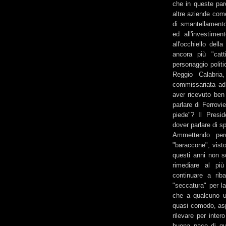
che in queste paro
altre aziende come
di smantellamento
ed all'investime
all'occhiello del
ancora più "cat
personaggio politi
Reggio Calabri
commissariata ad 
aver ricevuto ben q
parlare di Ferrovi
piede"? Il Presid
dover parlare di sp
Ammettendo per
"baraccone", visto
questi anni non s
rimediare al più
continuare a riba
"seccatura" per l
che a qualcuno un
quasi comodo, aspi
rilevare per inte
buona pace di que