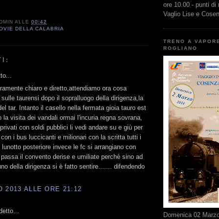
ore 10.00 - punti di
Vaglio Lise e Cose
DMIN
ALLE
00:42
OVIE DELLA CALABRIA
TRENO A VAPOR
ROGLIANO
I:
to...
ramente chiaro e diretto,attendiamo ora cosa
sulle taurensi dopo il sopralluogo della dirigenza,la
l tar. Intanto il casello nella fermata gioia tauro est
 la visita dei vandali ormai l'incuria regna sovrana,
 privati con soldi pubblici li vedi andare su e giù per
 con i bus luccicanti e milionari con la scritta tutti i
l lunotto posteriore invece le fc si arrangiano con
 passa il convento derise e umiliate perchè sino ad
o della dirigenza si è fatto sentire....... difendendo
 2013 ALLE ORE 21:12
etto...
Domenica 02 Marzo 