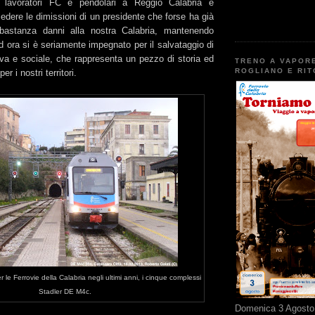
i lavoratori FC e pendolari a Reggio Calabria e
edere le dimissioni di un presidente che forse ha già
bastanza danni alla nostra Calabria, mantenendo
ad ora si è seriamente impegnato per il salvataggio di
iva e sociale, che rappresenta un pezzo di storia ed
TRENO A VAPOR
ROGLIANO E RI
r i nostri territori.
 le Ferrovie della Calabria negli ultimi anni, i cinque complessi
Stadler DE M4c.
Domenica 3 Agosto 