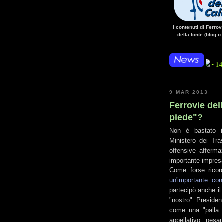
I contenuti di Ferro
della fonte (blog o
• 14/10/14 • La 
9 MAR 2013
Ferrovie del
piede"?
Non è bastato il
Ministero dei Tra
offensive affermaz
importante impresa
Come forse ricord
un'importante con
partecipò anche il 
"nostro" Presiden
come una "palla a
appellativo, pesa