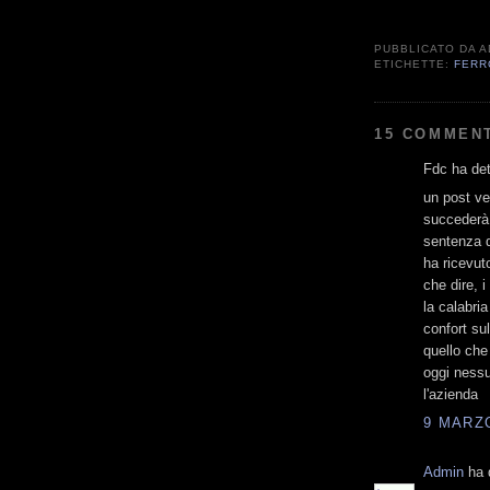
PUBBLICATO DA
A
ETICHETTE:
FERR
15 COMMENT
Fdc ha det
un post ve
succederà 
sentenza de
ha ricevuto
che dire, i
la calabria
confort su
quello che
oggi nessun
l'azienda
9 MARZO
Admin
ha d