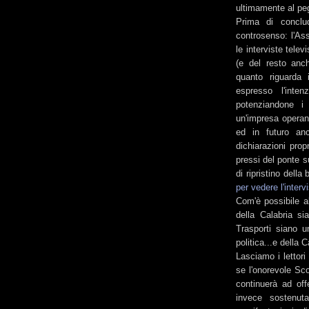
ultimamente al peg
Prima di conclud
controsenso: l'Ass
le interviste telev
(e del resto anch
quanto riguarda 
espresso l'inten
potenziandone i s
un'impresa operant
ed in futuro anch
dichiarazioni prop
pressi del ponte s
di ripristino della
per vedere l'interv
Com'è possibile al
della Calabria si
Trasporti siano u
politica...e della C
Lasciamo i lettori
se l'onorevole Sco
continuerà ad of
invece sostenut