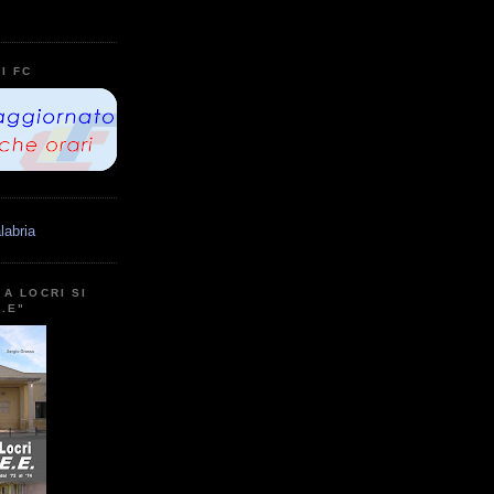
I FC
labria
A LOCRI SI
E.E"