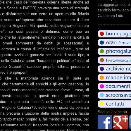
le (nel caso dell'intervista odierna riferite anche ad
su aggiornamenti e 
 la Sorical e l'AFOR) prevalga una sorta di strategia
servizio ferroviario
 e disfattismo, e non certo un apertura alla fiducia
Catanzaro Lido
nto verso un'impresa che dovrebbe essere il fiore
la nostra Regione. Ma questa volta vogliamo essere
tivi", se così possiamo definirci: come può un
co che ha letteralmente mandato in rovina la città di
a, ormai sommersa da debiti (e spazzatura) e
oltranza a causa di infiltrazioni mafiose , oltre ad
uattro avvisi di garanzia per illeciti di vario tipo, a
e della Calabria come "baraccone politico" e "palla al
ente Scopelliti sarebbe proprio l'ultima persona a
rechi e sperperi!
ò che la martoriata azienda sia in parte un
 che certamente gli sprechi e gli errori gestionali in
ono di certo mancati, non sarebbe forse il caso, di
 presto possibile a questi errori, piuttosto che
dire la presunta inutilità delle FC, ed addirittura
a Regione Calabria? A volte viene quasi da pensare
Seguici anche su
a precaria situazione della nostra impresa faccia
rando magari proprio al fallimento della stessa, per
ro un'enorme rete di trasporto locale su gomma, con
l che rimane del settore ferroviario. Non a caso,