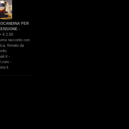
 LOCANDINA PER
ENSIONE -
+ € 2,00
issimo racconto con
rica, firmato da
info:
l.it -
l.com -
ria.it