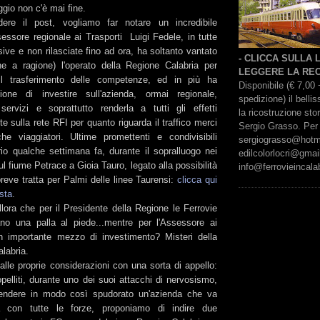
gio non c'è mai fine.
ere il post, vogliamo far notare un incredibile
essore regionale ai Trasporti Luigi Fedele, in tutte
isive e non rilasciate fino ad ora, ha soltanto vantato
- CLICCA SULLA
e a ragione) l'operato della Regione Calabria per
LEGGERE LA REC
il trasferimento delle competenze, ed in più ha
Disponibile (€ 7,00 
zione di investire sull'azienda, ormai regionale,
spedizione) il bell
ervizi e soprattutto renderla a tutti gli effetti
la ricostruzione sto
e sulla rete RFI per quanto riguarda il traffico merci
Sergio Grasso. Per 
e viaggiatori. Ultime promettenti e condivisibili
sergiograsso@hotmai
rio qualche settimana fa, durante il sopralluogo nei
edilcolorlocri@gmai
ul fiume Petrace a Gioia Tauro, legato alla possibilità
info@ferrovieincalab
 breve tratta per Palmi delle linee Taurensi:
clicca qui
ista
.
lora che per il Presidente della Regione le Ferrovie
ano una palla al piede...mentre per l'Assessore ai
n importante mezzo di investimento? Misteri della
alabria.
 alle proprie considerazioni con una sorta di appello:
pelliti, durante uno dei suoi attacchi di nervosismo,
fendere in modo così spudorato un'azienda che va
a con tutte le forze, proponiamo di indire due