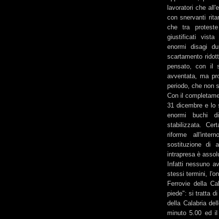
lavoratori che all
con snervanti ritar
che tra protest
giustificati vis
enormi disagi dur
scartamento ridott
pensato, con il 
avventata, ma pro
periodo, che non 
Con il completamen
31 dicembre e lo s
enormi buchi di
stabilizzata. Ce
riforme all'inte
sostituzione di 
intrapresa è asso
Infatti nessuno a
stessi termini, l'o
Ferrovie della Ca
piede": si tratta 
della Calabria del
minuto 5.00 ed il