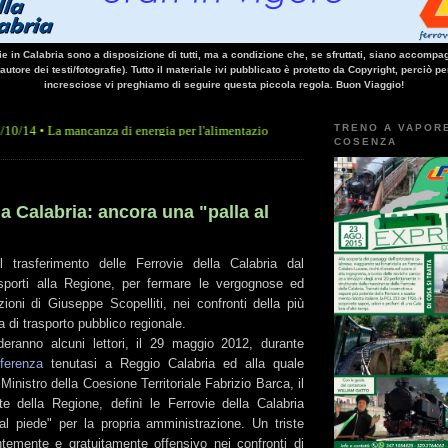
vie in Calabria sono a disposizione di tutti, ma a condizione che, se sfruttati, siano accompag
 autore dei testi/fotografie). Tutto il materiale ivi pubblicato è protetto da Copyright, perciò pe
incresciose vi preghiamo di seguire questa piccola regola. Buon Viaggio!
TRENO A VAPOR
mancanza di energia per l'alimentazione elettrica, sulla linea Paola - Cosenza, causa 
COSENZA
la Calabria: ancora una "palla al
 trasferimento delle Ferrovie della Calabria dal
sporti alla Regione, per fermare le vergognose ed
ioni di Giuseppe Scopelliti, nei confronti della più
 di trasporto pubblico regionale.
eranno alcuni lettori, il 29 maggio 2012, durante
ferenza
tenutasi a Reggio Calabria ed alla quale
Ministro della Coesione Territoriale Fabrizio Barca, il
te della Regione, definì le Ferrovie della Calabria
l piede" per la propria amministrazione. Un triste
ntemente e gratuitamente offensivo nei confronti di