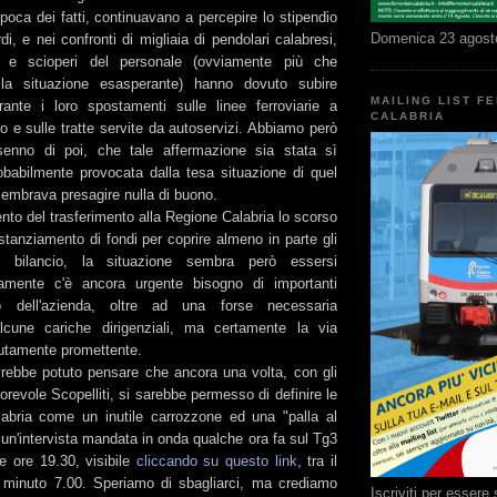
'epoca dei fatti, continuavano a percepire lo stipendio
Domenica 23 agost
di, e nei confronti di migliaia di pendolari calabresi,
e e scioperi del personale (ovviamente più che
ta la situazione esasperante) hanno dovuto subire
MAILING LIST F
ante i loro spostamenti sulle linee ferroviarie a
CALABRIA
o e sulle tratte servite da autoservizi. Abbiamo però
senno di poi, che tale affermazione sia stata sì
babilmente provocata dalla tesa situazione di quel
sembrava presagire nulla di buono.
to del trasferimento alla Regione Calabria lo scorso
tanziamento di fondi per coprire almeno in parte gli
 bilancio, la situazione sembra però essersi
rtamente c'è ancora urgente bisogno di importanti
rno dell'azienda, oltre ad una forse necessaria
alcune cariche dirigenziali, ma certamente la via
lutamente promettente.
vrebbe potuto pensare che ancora una volta, con gli
norevole Scopelliti, si sarebbe permesso di definire le
labria come un inutile carrozzone ed una "palla al
di un'intervista mandata in onda qualche ora fa sul Tg3
le ore 19.30, visibile
cliccando su questo link
, tra il
 minuto 7.00. Speriamo di sbagliarci, ma crediamo
Iscriviti per esser