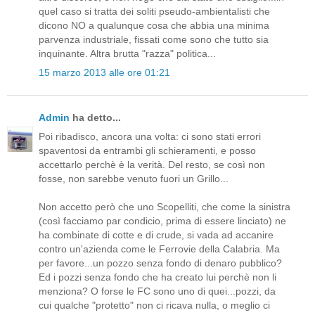
quel caso si tratta dei soliti pseudo-ambientalisti che
dicono NO a qualunque cosa che abbia una minima
parvenza industriale, fissati come sono che tutto sia
inquinante. Altra brutta "razza" politica...
15 marzo 2013 alle ore 01:21
Admin
ha detto...
Poi ribadisco, ancora una volta: ci sono stati errori
spaventosi da entrambi gli schieramenti, e posso
accettarlo perchè è la verità. Del resto, se così non
fosse, non sarebbe venuto fuori un Grillo...
Non accetto però che uno Scopelliti, che come la sinistra
(così facciamo par condicio, prima di essere linciato) ne
ha combinate di cotte e di crude, si vada ad accanire
contro un'azienda come le Ferrovie della Calabria. Ma
per favore...un pozzo senza fondo di denaro pubblico?
Ed i pozzi senza fondo che ha creato lui perchè non li
menziona? O forse le FC sono uno di quei...pozzi, da
cui qualche "protetto" non ci ricava nulla, o meglio ci