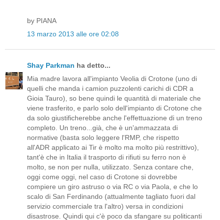
by PIANA
13 marzo 2013 alle ore 02:08
Shay Parkman
ha detto...
Mia madre lavora all'impianto Veolia di Crotone (uno di
quelli che manda i camion puzzolenti carichi di CDR a
Gioia Tauro), so bene quindi le quantità di materiale che
viene trasferito, e parlo solo dell'impianto di Crotone che
da solo giustificherebbe anche l'effettuazione di un treno
completo. Un treno...già, che è un'ammazzata di
normative (basta solo leggere l'RMP, che rispetto
all'ADR applicato ai Tir è molto ma molto più restrittivo),
tant'è che in Italia il trasporto di rifiuti su ferro non è
molto, se non per nulla, utilizzato. Senza contare che,
oggi come oggi, nel caso di Crotone si dovrebbe
compiere un giro astruso o via RC o via Paola, e che lo
scalo di San Ferdinando (attualmente tagliato fuori dal
servizio commerciale tra l'altro) versa in condizioni
disastrose. Quindi qui c'è poco da sfangare su politicanti