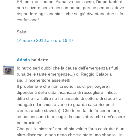
PS: per me il nome 'Piana' va benissimo, l'importante è
non scrivere senza nessun nome, perché sennò si deve
rispondere agli 'anonimi', che se già diventano due si fa
confusione!
Saluti!
14 marzo 2013 alle ore 19:47
Admin
ha detto...
Io nutro seri dubbi che la causa dell'emergenza rifiuti
(una delle tante emergenze...) di Reggio Calabria
sia...l'inceneritore assente!!!
Il problema è che non ci sono i soldi per pagare i
dipendenti della ditta incaricata di raccogliere i rifiuti,
ditta che tra l'altro ne ha passate di cotte e di crude tra
indagati ed inchieste varie (e guarda caso Scopelliti
c'entra anche stavolta)! Che te ne fai dell'inceneritore,
se poi nessuno ti raccoglie la spazzatura che dev'essere
poi bruciata?
Che poi "la sinistra" non abbia voluto farlo costruire è un
altro discorso, e non nego che sia stato uno sbaglio...in