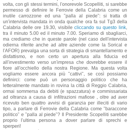
volta, con gli stessi termini, l'onorevole Scopelliti, si sarebbe
permesso di definire le Ferrovie della Calabria come un
inutile carrozzone ed una "palla al piede": si tratta di
un'intervista mandata in onda qualche ora fa sul Tg3 della
Calabria delle ore 19.30, visibile
cliccando su questo link
,
tra il minuto 5.00 ed il minuto 7.00. Speriamo di sbagliarci,
ma crediamo che in queste parole (nel caso dell'intervista
odierna riferite anche ad altre aziende come la Sorical e
l'AFOR) prevalga una sorta di strategia di smantellamento e
disfattismo, e non certo un apertura alla fiducia ed
all'investimento verso un'impresa che dovrebbe essere il
fiore all'occhiello della nostra Regione. Ma questa volta
vogliamo essere ancora più "cattivi", se così possiamo
definirci: come può un personaggio politico che ha
letteralmente mandato in rovina la città di Reggio Calabria,
ormai sommersa da debiti (e spazzatura) e commissariata
ad oltranza a causa di infiltrazioni mafiose , oltre ad aver
ricevuto ben quattro avvisi di garanzia per illeciti di vario
tipo, a parlare di Ferrovie della Calabria come "baraccone
politico" e "palla al piede"? Il Presidente Scopelliti sarebbe
proprio l'ultima persona a dover parlare di sprechi e
sperperi!