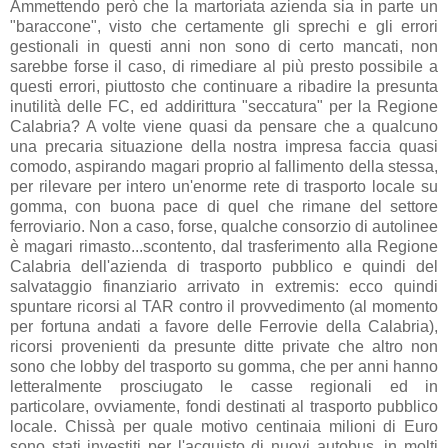
Ammettendo però che la martoriata azienda sia in parte un
"baraccone", visto che certamente gli sprechi e gli errori
gestionali in questi anni non sono di certo mancati, non
sarebbe forse il caso, di rimediare al più presto possibile a
questi errori, piuttosto che continuare a ribadire la presunta
inutilità delle FC, ed addirittura "seccatura" per la Regione
Calabria? A volte viene quasi da pensare che a qualcuno
una precaria situazione della nostra impresa faccia quasi
comodo, aspirando magari proprio al fallimento della stessa,
per rilevare per intero un'enorme rete di trasporto locale su
gomma, con buona pace di quel che rimane del settore
ferroviario. Non a caso, forse, qualche consorzio di autolinee
è magari rimasto...scontento, dal trasferimento alla Regione
Calabria dell'azienda di trasporto pubblico e quindi del
salvataggio finanziario arrivato in extremis: ecco quindi
spuntare ricorsi al TAR contro il provvedimento (al momento
per fortuna andati a favore delle Ferrovie della Calabria),
ricorsi provenienti da presunte ditte private che altro non
sono che lobby del trasporto su gomma, che per anni hanno
letteralmente prosciugato le casse regionali ed in
particolare, ovviamente, fondi destinati al trasporto pubblico
locale. Chissà per quale motivo centinaia milioni di Euro
sono stati investiti per l'acquisto di nuovi autobus, in molti