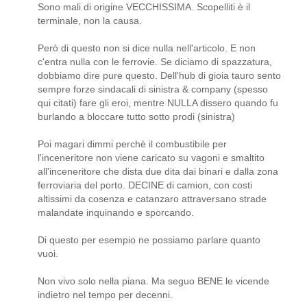
Sono mali di origine VECCHISSIMA. Scopelliti è il
terminale, non la causa.
Però di questo non si dice nulla nell'articolo. E non
c'entra nulla con le ferrovie. Se diciamo di spazzatura,
dobbiamo dire pure questo. Dell'hub di gioia tauro sento
sempre forze sindacali di sinistra & company (spesso
qui citati) fare gli eroi, mentre NULLA dissero quando fu
burlando a bloccare tutto sotto prodi (sinistra)
Poi magari dimmi perchè il combustibile per
l'inceneritore non viene caricato su vagoni e smaltito
all'inceneritore che dista due dita dai binari e dalla zona
ferroviaria del porto. DECINE di camion, con costi
altissimi da cosenza e catanzaro attraversano strade
malandate inquinando e sporcando.
Di questo per esempio ne possiamo parlare quanto
vuoi.
Non vivo solo nella piana. Ma seguo BENE le vicende
indietro nel tempo per decenni.