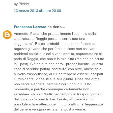
by PIANA
13 marzo 2013 alle ore 20:08
Francesco Lazzaro
ha detto...
Ammetto, Piana, che probabilmente l'esempio della
spazzatura a Reggio possa essere stata una
'leggerezza'. E dico 'probabilmente' perché sono un
ragazzo giovane che per forza di cose non sa i vari
problemi politici di dieci o venti anni fa, soprattutto se si
parla di Reggio, che non è la mia città (ma non ho scritto
io il post). C'è da dire che però - probabilmente - questa
cosa si sarebbe potuta 'sostituire' con altre, anche solo
a livello trasportistico, di cui potrebbero essere 'incolpati'
il Presidente Scopelliti e la sua giunta. Cose che ormai
non serve elencare, perché fuori luogo in questo
momento, e perché comunque certamente non
sarebbero gli unici 'frutti' nel campo dei trasporti portati
dal governo Scopelliti. Per il resto, si proverà il più
possibile a fare attenzione in futuro affinché 'leggerezze'
del genere vengano evitate nei post a venire.