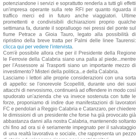
potenziandone i servizi e soprattutto renderla a tutti gli effetti
un'impresa operante sulla rete RFI per quanto riguarda il
traffico merci ed in futuro anche viaggiatori. Ultime
promettenti e condivisibili dichiarazioni proprio qualche
settimana fa, durante il sopralluogo nei pressi del ponte sul
fiume Petrace a Gioia Tauro, legato alla possibilità di
ripristino della breve tratta per Palmi delle linee Taurensi:
clicca qui per vedere l'intervista
.
Com'è possibile allora che per il Presidente della Regione
le Ferrovie della Calabria siano una palla al piede...mentre
per l'Assessore ai Trasporti siano un importante mezzo di
investimento? Misteri della politica...e della Calabria.
Lasciamo i lettori alle proprie considerazioni con una sorta
di appello: se l'onorevole Scopelliti, durante uno dei suoi
attacchi di nervosismo, continuerà ad offendere in modo così
spudorato un'azienda che va invece sostenuta con tutte le
forze, proponiamo di indire due manifestazioni di lavoratori
FC e pendolari a Reggio Calabria e Catanzaro, per chiedere
le dimissioni di un presidente che forse ha già provocato già
abbastanza danni alla nostra Calabria, mantenendo soltanto
chi fino ad ora si è seriamente impegnato per il salvataggio
di una realtà lavorativa e sociale, che rappresenta un pezzo