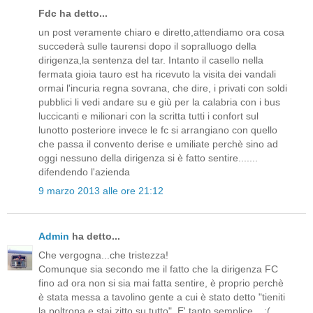
Fdc ha detto...
un post veramente chiaro e diretto,attendiamo ora cosa
succederà sulle taurensi dopo il sopralluogo della
dirigenza,la sentenza del tar. Intanto il casello nella
fermata gioia tauro est ha ricevuto la visita dei vandali
ormai l'incuria regna sovrana, che dire, i privati con soldi
pubblici li vedi andare su e giù per la calabria con i bus
luccicanti e milionari con la scritta tutti i confort sul
lunotto posteriore invece le fc si arrangiano con quello
che passa il convento derise e umiliate perchè sino ad
oggi nessuno della dirigenza si è fatto sentire.......
difendendo l'azienda
9 marzo 2013 alle ore 21:12
Admin
ha detto...
Che vergogna...che tristezza!
Comunque sia secondo me il fatto che la dirigenza FC
fino ad ora non si sia mai fatta sentire, è proprio perchè
è stata messa a tavolino gente a cui è stato detto "tieniti
la poltrona e stai zitto su tutto". E' tanto semplice... :(