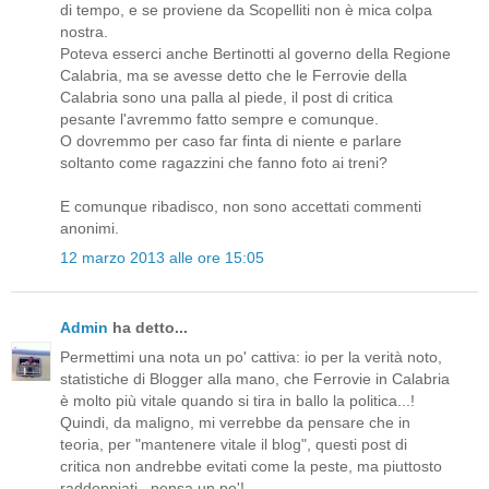
di tempo, e se proviene da Scopelliti non è mica colpa
nostra.
Poteva esserci anche Bertinotti al governo della Regione
Calabria, ma se avesse detto che le Ferrovie della
Calabria sono una palla al piede, il post di critica
pesante l'avremmo fatto sempre e comunque.
O dovremmo per caso far finta di niente e parlare
soltanto come ragazzini che fanno foto ai treni?
E comunque ribadisco, non sono accettati commenti
anonimi.
12 marzo 2013 alle ore 15:05
Admin
ha detto...
Permettimi una nota un po' cattiva: io per la verità noto,
statistiche di Blogger alla mano, che Ferrovie in Calabria
è molto più vitale quando si tira in ballo la politica...!
Quindi, da maligno, mi verrebbe da pensare che in
teoria, per "mantenere vitale il blog", questi post di
critica non andrebbe evitati come la peste, ma piuttosto
raddoppiati...pensa un po'!