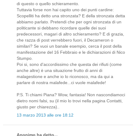
di questo o quello schieramento.
Tuttavia forse non hai capito uno dei punti cardine:
Scopelliti ha detto una stronzata? E della stronzata detta
abbiamo parlato. Pretendi che per ogni stronzata di un
politicante si debbano ricordare quelle dei suoi
predecessori, magari di altro schieramento? E di grazia,
che razza di post verrebbero fuori, il Decameron o
similari? Se vuoi un banale esempio, cerca il post della
manifestazione del 16 Febbraio e le dichiarazioni di Nico
Stumpo.
Poi si, sono d'accordissimo che questa dei rifiuti (come
anche altre) è una situazione frutto di anni di
malagestione e anche io lo riconosco, ma da qui a
parlare di nostra malafede...ci vuole malafede!
P.S. Ti chiami Piana? Wow, fantasia! Non nascondiamoci
dietro nomi falsi, su (il mio lo trovi nella pagina Contatti,
giusto per chiarezza)..
13 marzo 2013 alle ore 18:12
Anonimo ha detto...