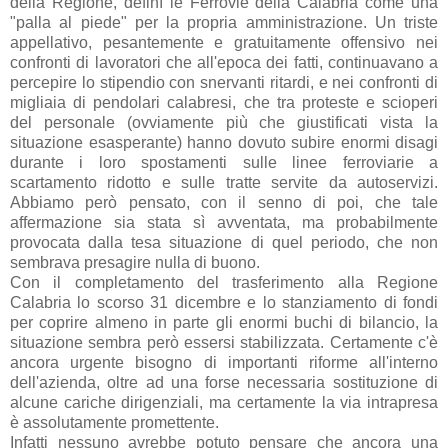
della Regione, definì le Ferrovie della Calabria come una
"palla al piede" per la propria amministrazione. Un triste
appellativo, pesantemente e gratuitamente offensivo nei
confronti di lavoratori che all'epoca dei fatti, continuavano a
percepire lo stipendio con snervanti ritardi, e nei confronti di
migliaia di pendolari calabresi, che tra proteste e scioperi
del personale (ovviamente più che giustificati vista la
situazione esasperante) hanno dovuto subire enormi disagi
durante i loro spostamenti sulle linee ferroviarie a
scartamento ridotto e sulle tratte servite da autoservizi.
Abbiamo però pensato, con il senno di poi, che tale
affermazione sia stata sì avventata, ma probabilmente
provocata dalla tesa situazione di quel periodo, che non
sembrava presagire nulla di buono.
Con il completamento del trasferimento alla Regione
Calabria lo scorso 31 dicembre e lo stanziamento di fondi
per coprire almeno in parte gli enormi buchi di bilancio, la
situazione sembra però essersi stabilizzata. Certamente c'è
ancora urgente bisogno di importanti riforme all'interno
dell'azienda, oltre ad una forse necessaria sostituzione di
alcune cariche dirigenziali, ma certamente la via intrapresa
è assolutamente promettente.
Infatti nessuno avrebbe potuto pensare che ancora una