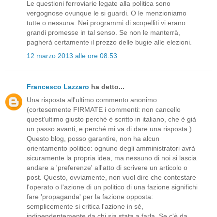
Le questioni ferroviarie legate alla politica sono
vergognose ovunque le si guardi. O le menzioniamo
tutte o nessuna. Nei programmi di scopelliti vi erano
grandi promesse in tal senso. Se non le manterrà,
pagherà certamente il prezzo delle bugie alle elezioni.
12 marzo 2013 alle ore 08:53
Francesco Lazzaro
ha detto...
Una risposta all'ultimo commento anonimo
(cortesemente FIRMATE i commenti: non cancello
quest'ultimo giusto perché è scritto in italiano, che è già
un passo avanti, e perché mi va di dare una risposta.)
Questo blog, posso garantire, non ha alcun
orientamento politico: ognuno degli amministratori avrà
sicuramente la propria idea, ma nessuno di noi si lascia
andare a 'preferenze' all'atto di scrivere un articolo o
post. Questo, ovviamente, non vuol dire che contestare
l'operato o l'azione di un politico di una fazione significhi
fare 'propaganda' per la fazione opposta:
semplicemente si critica l'azione in sé,
indipendentemente da chi sia stata a farla. Se c'è da