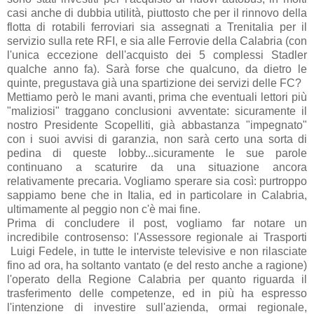
casi anche di dubbia utilità, piuttosto che per il rinnovo della
flotta di rotabili ferroviari sia assegnati a Trenitalia per il
servizio sulla rete RFI, e sia alle Ferrovie della Calabria (con
l'unica eccezione dell'acquisto dei 5 complessi Stadler
qualche anno fa). Sarà forse che qualcuno, da dietro le
quinte, pregustava già una spartizione dei servizi delle FC?
Mettiamo però le mani avanti, prima che eventuali lettori più
"maliziosi" traggano conclusioni avventate: sicuramente il
nostro Presidente Scopelliti, già abbastanza "impegnato"
con i suoi avvisi di garanzia, non sarà certo una sorta di
pedina di queste lobby...sicuramente le sue parole
continuano a scaturire da una situazione ancora
relativamente precaria. Vogliamo sperare sia così: purtroppo
sappiamo bene che in Italia, ed in particolare in Calabria,
ultimamente al peggio non c'è mai fine.
Prima di concludere il post, vogliamo far notare un
incredibile controsenso: l'Assessore regionale ai Trasporti
Luigi Fedele, in tutte le interviste televisive e non rilasciate
fino ad ora, ha soltanto vantato (e del resto anche a ragione)
l'operato della Regione Calabria per quanto riguarda il
trasferimento delle competenze, ed in più ha espresso
l'intenzione di investire sull'azienda, ormai regionale,