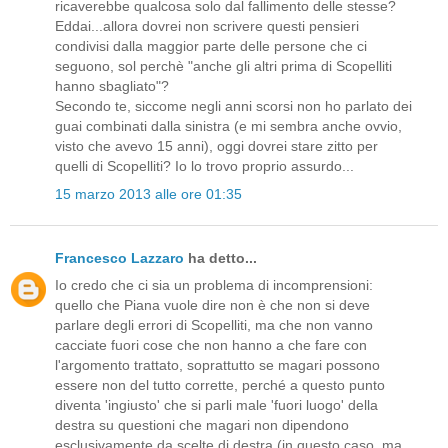
ricaverebbe qualcosa solo dal fallimento delle stesse?
Eddai...allora dovrei non scrivere questi pensieri
condivisi dalla maggior parte delle persone che ci
seguono, sol perchè "anche gli altri prima di Scopelliti
hanno sbagliato"?
Secondo te, siccome negli anni scorsi non ho parlato dei
guai combinati dalla sinistra (e mi sembra anche ovvio,
visto che avevo 15 anni), oggi dovrei stare zitto per
quelli di Scopelliti? Io lo trovo proprio assurdo...
15 marzo 2013 alle ore 01:35
Francesco Lazzaro
ha detto...
Io credo che ci sia un problema di incomprensioni:
quello che Piana vuole dire non è che non si deve
parlare degli errori di Scopelliti, ma che non vanno
cacciate fuori cose che non hanno a che fare con
l'argomento trattato, soprattutto se magari possono
essere non del tutto corrette, perché a questo punto
diventa 'ingiusto' che si parli male 'fuori luogo' della
destra su questioni che magari non dipendono
esclusivamente da scelte di destra (in questo caso, ma