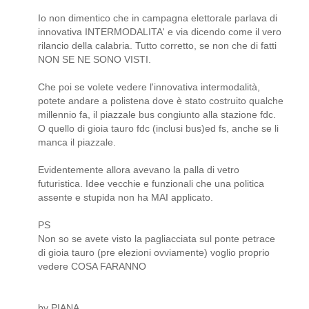
Io non dimentico che in campagna elettorale parlava di
innovativa INTERMODALITA' e via dicendo come il vero
rilancio della calabria. Tutto corretto, se non che di fatti
NON SE NE SONO VISTI.
Che poi se volete vedere l'innovativa intermodalità,
potete andare a polistena dove è stato costruito qualche
millennio fa, il piazzale bus congiunto alla stazione fdc.
O quello di gioia tauro fdc (inclusi bus)ed fs, anche se li
manca il piazzale.
Evidentemente allora avevano la palla di vetro
futuristica. Idee vecchie e funzionali che una politica
assente e stupida non ha MAI applicato.
PS
Non so se avete visto la pagliacciata sul ponte petrace
di gioia tauro (pre elezioni ovviamente) voglio proprio
vedere COSA FARANNO
by PIANA