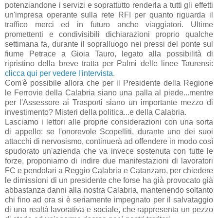
potenziandone i servizi e soprattutto renderla a tutti gli effetti
un'impresa operante sulla rete RFI per quanto riguarda il
traffico merci ed in futuro anche viaggiatori. Ultime
promettenti e condivisibili dichiarazioni proprio qualche
settimana fa, durante il sopralluogo nei pressi del ponte sul
fiume Petrace a Gioia Tauro, legato alla possibilità di
ripristino della breve tratta per Palmi delle linee Taurensi:
clicca qui per vedere l'intervista
.
Com'è possibile allora che per il Presidente della Regione
le Ferrovie della Calabria siano una palla al piede...mentre
per l'Assessore ai Trasporti siano un importante mezzo di
investimento? Misteri della politica...e della Calabria.
Lasciamo i lettori alle proprie considerazioni con una sorta
di appello: se l'onorevole Scopelliti, durante uno dei suoi
attacchi di nervosismo, continuerà ad offendere in modo così
spudorato un'azienda che va invece sostenuta con tutte le
forze, proponiamo di indire due manifestazioni di lavoratori
FC e pendolari a Reggio Calabria e Catanzaro, per chiedere
le dimissioni di un presidente che forse ha già provocato già
abbastanza danni alla nostra Calabria, mantenendo soltanto
chi fino ad ora si è seriamente impegnato per il salvataggio
di una realtà lavorativa e sociale, che rappresenta un pezzo