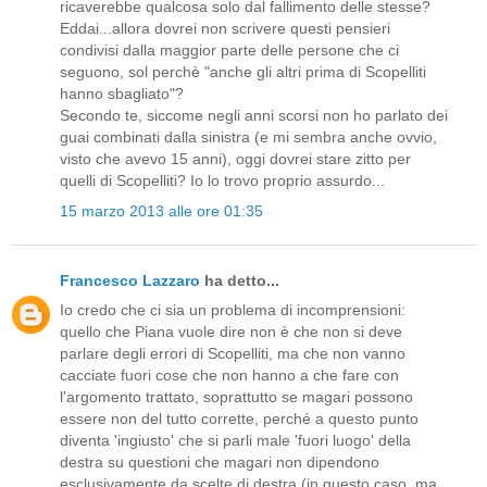
ricaverebbe qualcosa solo dal fallimento delle stesse?
Eddai...allora dovrei non scrivere questi pensieri
condivisi dalla maggior parte delle persone che ci
seguono, sol perchè "anche gli altri prima di Scopelliti
hanno sbagliato"?
Secondo te, siccome negli anni scorsi non ho parlato dei
guai combinati dalla sinistra (e mi sembra anche ovvio,
visto che avevo 15 anni), oggi dovrei stare zitto per
quelli di Scopelliti? Io lo trovo proprio assurdo...
15 marzo 2013 alle ore 01:35
Francesco Lazzaro
ha detto...
Io credo che ci sia un problema di incomprensioni:
quello che Piana vuole dire non è che non si deve
parlare degli errori di Scopelliti, ma che non vanno
cacciate fuori cose che non hanno a che fare con
l'argomento trattato, soprattutto se magari possono
essere non del tutto corrette, perché a questo punto
diventa 'ingiusto' che si parli male 'fuori luogo' della
destra su questioni che magari non dipendono
esclusivamente da scelte di destra (in questo caso, ma