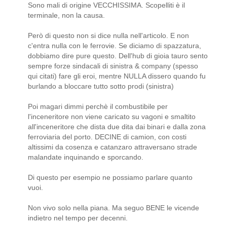
Sono mali di origine VECCHISSIMA. Scopelliti è il
terminale, non la causa.
Però di questo non si dice nulla nell'articolo. E non
c'entra nulla con le ferrovie. Se diciamo di spazzatura,
dobbiamo dire pure questo. Dell'hub di gioia tauro sento
sempre forze sindacali di sinistra & company (spesso
qui citati) fare gli eroi, mentre NULLA dissero quando fu
burlando a bloccare tutto sotto prodi (sinistra)
Poi magari dimmi perchè il combustibile per
l'inceneritore non viene caricato su vagoni e smaltito
all'inceneritore che dista due dita dai binari e dalla zona
ferroviaria del porto. DECINE di camion, con costi
altissimi da cosenza e catanzaro attraversano strade
malandate inquinando e sporcando.
Di questo per esempio ne possiamo parlare quanto
vuoi.
Non vivo solo nella piana. Ma seguo BENE le vicende
indietro nel tempo per decenni.