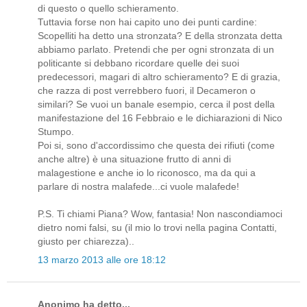
di questo o quello schieramento.
Tuttavia forse non hai capito uno dei punti cardine:
Scopelliti ha detto una stronzata? E della stronzata detta
abbiamo parlato. Pretendi che per ogni stronzata di un
politicante si debbano ricordare quelle dei suoi
predecessori, magari di altro schieramento? E di grazia,
che razza di post verrebbero fuori, il Decameron o
similari? Se vuoi un banale esempio, cerca il post della
manifestazione del 16 Febbraio e le dichiarazioni di Nico
Stumpo.
Poi si, sono d'accordissimo che questa dei rifiuti (come
anche altre) è una situazione frutto di anni di
malagestione e anche io lo riconosco, ma da qui a
parlare di nostra malafede...ci vuole malafede!
P.S. Ti chiami Piana? Wow, fantasia! Non nascondiamoci
dietro nomi falsi, su (il mio lo trovi nella pagina Contatti,
giusto per chiarezza)..
13 marzo 2013 alle ore 18:12
Anonimo ha detto...