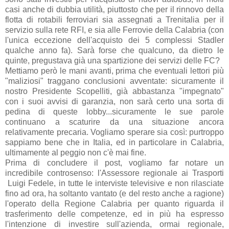
casi anche di dubbia utilità, piuttosto che per il rinnovo della
flotta di rotabili ferroviari sia assegnati a Trenitalia per il
servizio sulla rete RFI, e sia alle Ferrovie della Calabria (con
l'unica eccezione dell'acquisto dei 5 complessi Stadler
qualche anno fa). Sarà forse che qualcuno, da dietro le
quinte, pregustava già una spartizione dei servizi delle FC?
Mettiamo però le mani avanti, prima che eventuali lettori più
"maliziosi" traggano conclusioni avventate: sicuramente il
nostro Presidente Scopelliti, già abbastanza "impegnato"
con i suoi avvisi di garanzia, non sarà certo una sorta di
pedina di queste lobby...sicuramente le sue parole
continuano a scaturire da una situazione ancora
relativamente precaria. Vogliamo sperare sia così: purtroppo
sappiamo bene che in Italia, ed in particolare in Calabria,
ultimamente al peggio non c'è mai fine.
Prima di concludere il post, vogliamo far notare un
incredibile controsenso: l'Assessore regionale ai Trasporti
Luigi Fedele, in tutte le interviste televisive e non rilasciate
fino ad ora, ha soltanto vantato (e del resto anche a ragione)
l'operato della Regione Calabria per quanto riguarda il
trasferimento delle competenze, ed in più ha espresso
l'intenzione di investire sull'azienda, ormai regionale,