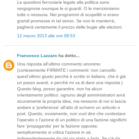
Le questioni ferroviarie legate alla politica sono
vergognose ovunque le si guardi. O le menzioniamo
tutte o nessuna. Nei programmi di scopelliti vi erano
grandi promesse in tal senso. Se non le manterrà,
pagherà certamente il prezzo delle bugie alle elezioni.
12 marzo 2013 alle ore 08:53
Francesco Lazzaro
ha detto...
Una risposta all'ultimo commento anonimo
(cortesemente FIRMATE i commenti: non cancello
quest'ultimo giusto perché è scritto in italiano, che è già
un passo avanti, e perché mi va di dare una risposta.)
Questo blog, posso garantire, non ha alcun
orientamento politico: ognuno degli amministratori avrà
sicuramente la propria idea, ma nessuno di noi si lascia
andare a 'preferenze' all'atto di scrivere un articolo o
post. Questo, ovviamente, non vuol dire che contestare
l'operato o l'azione di un politico di una fazione significhi
fare 'propaganda' per la fazione opposta:
semplicemente si critica l'azione in sé,
indipendentemente da chi sia stata a farla. Se c'è da