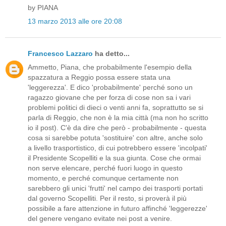
by PIANA
13 marzo 2013 alle ore 20:08
Francesco Lazzaro
ha detto...
Ammetto, Piana, che probabilmente l'esempio della
spazzatura a Reggio possa essere stata una
'leggerezza'. E dico 'probabilmente' perché sono un
ragazzo giovane che per forza di cose non sa i vari
problemi politici di dieci o venti anni fa, soprattutto se si
parla di Reggio, che non è la mia città (ma non ho scritto
io il post). C'è da dire che però - probabilmente - questa
cosa si sarebbe potuta 'sostituire' con altre, anche solo
a livello trasportistico, di cui potrebbero essere 'incolpati'
il Presidente Scopelliti e la sua giunta. Cose che ormai
non serve elencare, perché fuori luogo in questo
momento, e perché comunque certamente non
sarebbero gli unici 'frutti' nel campo dei trasporti portati
dal governo Scopelliti. Per il resto, si proverà il più
possibile a fare attenzione in futuro affinché 'leggerezze'
del genere vengano evitate nei post a venire.