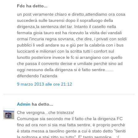
Fdc ha detto...
un post veramente chiaro e diretto,attendiamo ora cosa
succederà sulle taurensi dopo il sopralluogo della
dirigenza,la sentenza del tar. Intanto il casello nella
fermata gioia tauro est ha ricevuto la visita dei vandali
ormai l'incuria regna sovrana, che dire, i privati con soldi
pubblici li vedi andare su e giù per la calabria con i bus
luccicanti e milionari con la scritta tutti i confort sul
lunotto posteriore invece le fc si arrangiano con quello
che passa il convento derise e umiliate perchè sino ad
oggi nessuno della dirigenza si è fatto sentire.......
difendendo l'azienda
9 marzo 2013 alle ore 21:12
Admin
ha detto...
Che vergogna...che tristezza!
Comunque sia secondo me il fatto che la dirigenza FC
fino ad ora non si sia mai fatta sentire, è proprio perchè
è stata messa a tavolino gente a cui è stato detto "tieniti
la poltrona e stai zitto su tutto". E' tanto semplice... :(