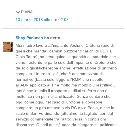
by PIANA
13 marzo 2013 alle ore 02:08
Shay Parkman
ha detto...
Mia madre lavora all'impianto Veolia di Crotone (uno di
quelli che manda i camion puzzolenti carichi di CDR a
Gioia Tauro), so bene quindi le quantità di materiale che
viene trasferito, e parlo solo dell'impianto di Crotone che
da solo giustificherebbe anche l'effettuazione di un treno
completo. Un treno...già, che è un'ammazzata di
normative (basta solo leggere l'RMP, che rispetto
all'ADR applicato ai Tir è molto ma molto più restrittivo),
tant'è che in Italia il trasporto di rifiuti su ferro non è
molto, se non per nulla, utilizzato. Senza contare che,
oggi come oggi, nel caso di Crotone si dovrebbe
compiere un giro astruso o via RC o via Paola, e che lo
scalo di San Ferdinando (attualmente tagliato fuori dal
servizio commerciale tra l'altro) versa in condizioni
disastrose. Quindi qui c'è poco da sfangare su politicanti