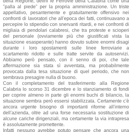
della Regione, definì le Ferrovie della Calabria come una
"palla al piede" per la propria amministrazione. Un triste
appellativo, pesantemente e gratuitamente offensivo nei
confronti di lavoratori che all'epoca dei fatti, continuavano a
percepire lo stipendio con snervanti ritardi, e nei confronti di
migliaia di pendolari calabresi, che tra proteste e scioperi
del personale (ovviamente più che giustificati vista la
situazione esasperante) hanno dovuto subire enormi disagi
durante i loro spostamenti sulle linee ferroviarie a
scartamento ridotto e sulle tratte servite da autoservizi.
Abbiamo però pensato, con il senno di poi, che tale
affermazione sia stata sì avventata, ma probabilmente
provocata dalla tesa situazione di quel periodo, che non
sembrava presagire nulla di buono.
Con il completamento del trasferimento alla Regione
Calabria lo scorso 31 dicembre e lo stanziamento di fondi
per coprire almeno in parte gli enormi buchi di bilancio, la
situazione sembra però essersi stabilizzata. Certamente c'è
ancora urgente bisogno di importanti riforme all'interno
dell'azienda, oltre ad una forse necessaria sostituzione di
alcune cariche dirigenziali, ma certamente la via intrapresa
è assolutamente promettente.
Infatti nessuno avrebbe potuto pensare che ancora una