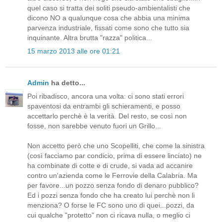
quel caso si tratta dei soliti pseudo-ambientalisti che
dicono NO a qualunque cosa che abbia una minima
parvenza industriale, fissati come sono che tutto sia
inquinante. Altra brutta "razza" politica...
15 marzo 2013 alle ore 01:21
Admin
ha detto...
Poi ribadisco, ancora una volta: ci sono stati errori
spaventosi da entrambi gli schieramenti, e posso
accettarlo perchè è la verità. Del resto, se così non
fosse, non sarebbe venuto fuori un Grillo...
Non accetto però che uno Scopelliti, che come la sinistra
(così facciamo par condicio, prima di essere linciato) ne
ha combinate di cotte e di crude, si vada ad accanire
contro un'azienda come le Ferrovie della Calabria. Ma
per favore...un pozzo senza fondo di denaro pubblico?
Ed i pozzi senza fondo che ha creato lui perchè non li
menziona? O forse le FC sono uno di quei...pozzi, da
cui qualche "protetto" non ci ricava nulla, o meglio ci