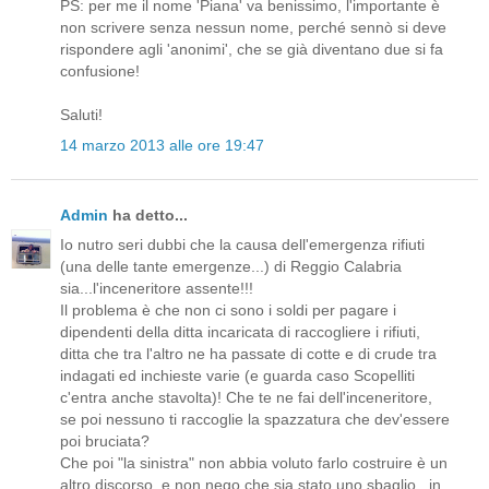
PS: per me il nome 'Piana' va benissimo, l'importante è
non scrivere senza nessun nome, perché sennò si deve
rispondere agli 'anonimi', che se già diventano due si fa
confusione!
Saluti!
14 marzo 2013 alle ore 19:47
Admin
ha detto...
Io nutro seri dubbi che la causa dell'emergenza rifiuti
(una delle tante emergenze...) di Reggio Calabria
sia...l'inceneritore assente!!!
Il problema è che non ci sono i soldi per pagare i
dipendenti della ditta incaricata di raccogliere i rifiuti,
ditta che tra l'altro ne ha passate di cotte e di crude tra
indagati ed inchieste varie (e guarda caso Scopelliti
c'entra anche stavolta)! Che te ne fai dell'inceneritore,
se poi nessuno ti raccoglie la spazzatura che dev'essere
poi bruciata?
Che poi "la sinistra" non abbia voluto farlo costruire è un
altro discorso, e non nego che sia stato uno sbaglio...in