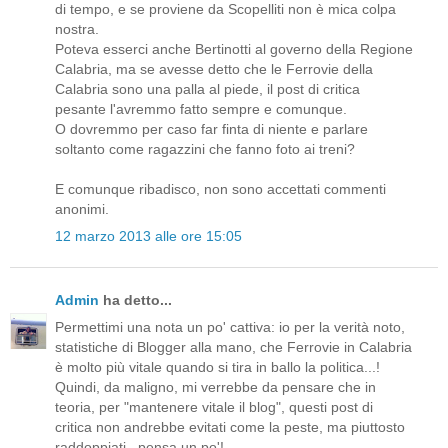
di tempo, e se proviene da Scopelliti non è mica colpa
nostra.
Poteva esserci anche Bertinotti al governo della Regione
Calabria, ma se avesse detto che le Ferrovie della
Calabria sono una palla al piede, il post di critica
pesante l'avremmo fatto sempre e comunque.
O dovremmo per caso far finta di niente e parlare
soltanto come ragazzini che fanno foto ai treni?
E comunque ribadisco, non sono accettati commenti
anonimi.
12 marzo 2013 alle ore 15:05
Admin
ha detto...
Permettimi una nota un po' cattiva: io per la verità noto,
statistiche di Blogger alla mano, che Ferrovie in Calabria
è molto più vitale quando si tira in ballo la politica...!
Quindi, da maligno, mi verrebbe da pensare che in
teoria, per "mantenere vitale il blog", questi post di
critica non andrebbe evitati come la peste, ma piuttosto
raddoppiati...pensa un po'!