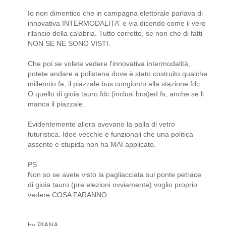
Io non dimentico che in campagna elettorale parlava di
innovativa INTERMODALITA' e via dicendo come il vero
rilancio della calabria. Tutto corretto, se non che di fatti
NON SE NE SONO VISTI.
Che poi se volete vedere l'innovativa intermodalità,
potete andare a polistena dove è stato costruito qualche
millennio fa, il piazzale bus congiunto alla stazione fdc.
O quello di gioia tauro fdc (inclusi bus)ed fs, anche se li
manca il piazzale.
Evidentemente allora avevano la palla di vetro
futuristica. Idee vecchie e funzionali che una politica
assente e stupida non ha MAI applicato.
PS
Non so se avete visto la pagliacciata sul ponte petrace
di gioia tauro (pre elezioni ovviamente) voglio proprio
vedere COSA FARANNO
by PIANA