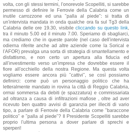
volta, con gli stessi termini, l'onorevole Scopelliti, si sarebbe
permesso di definire le Ferrovie della Calabria come un
inutile carrozzone ed una "palla al piede": si tratta di
un'intervista mandata in onda qualche ora fa sul Tg3 della
Calabria delle ore 19.30, visibile
cliccando su questo link
,
tra il minuto 5.00 ed il minuto 7.00. Speriamo di sbagliarci,
ma crediamo che in queste parole (nel caso dell'intervista
odierna riferite anche ad altre aziende come la Sorical e
l'AFOR) prevalga una sorta di strategia di smantellamento e
disfattismo, e non certo un apertura alla fiducia ed
all'investimento verso un'impresa che dovrebbe essere il
fiore all'occhiello della nostra Regione. Ma questa volta
vogliamo essere ancora più "cattivi", se così possiamo
definirci: come può un personaggio politico che ha
letteralmente mandato in rovina la città di Reggio Calabria,
ormai sommersa da debiti (e spazzatura) e commissariata
ad oltranza a causa di infiltrazioni mafiose , oltre ad aver
ricevuto ben quattro avvisi di garanzia per illeciti di vario
tipo, a parlare di Ferrovie della Calabria come "baraccone
politico" e "palla al piede"? Il Presidente Scopelliti sarebbe
proprio l'ultima persona a dover parlare di sprechi e
sperperi!