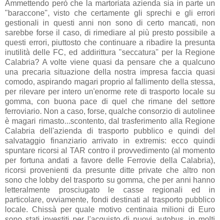
Ammettendo però che la martoriata azienda sia in parte un
"baraccone", visto che certamente gli sprechi e gli errori
gestionali in questi anni non sono di certo mancati, non
sarebbe forse il caso, di rimediare al più presto possibile a
questi errori, piuttosto che continuare a ribadire la presunta
inutilità delle FC, ed addirittura "seccatura" per la Regione
Calabria? A volte viene quasi da pensare che a qualcuno
una precaria situazione della nostra impresa faccia quasi
comodo, aspirando magari proprio al fallimento della stessa,
per rilevare per intero un'enorme rete di trasporto locale su
gomma, con buona pace di quel che rimane del settore
ferroviario. Non a caso, forse, qualche consorzio di autolinee
è magari rimasto...scontento, dal trasferimento alla Regione
Calabria dell'azienda di trasporto pubblico e quindi del
salvataggio finanziario arrivato in extremis: ecco quindi
spuntare ricorsi al TAR contro il provvedimento (al momento
per fortuna andati a favore delle Ferrovie della Calabria),
ricorsi provenienti da presunte ditte private che altro non
sono che lobby del trasporto su gomma, che per anni hanno
letteralmente prosciugato le casse regionali ed in
particolare, ovviamente, fondi destinati al trasporto pubblico
locale. Chissà per quale motivo centinaia milioni di Euro
sono stati investiti per l'acquisto di nuovi autobus, in molti