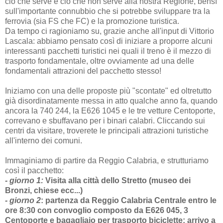
ciò che serve e ciò che non serve alla nostra Regione, bensì
sull'importante connubbio che si potrebbe sviluppare tra la
ferrovia (sia FS che FC) e la promozione turistica.
Da tempo ci ragioniamo su, grazie anche all'input di Vittorio
Lascala: abbiamo pensato così di iniziare a proporre alcuni
interessanti pacchetti turistici nei quali il treno è il mezzo di
trasporto fondamentale, oltre ovviamente ad una delle
fondamentali attrazioni del pacchetto stesso!
Iniziamo con una delle proposte più "scontate" ed oltretutto
già disordinatamente messa in atto qualche anno fa, quando
ancora la 740 244, la E626 1045 e le tre vetture Centoporte,
correvano e sbuffavano per i binari calabri. Cliccando sui
centri da visitare, troverete le principali attrazioni turistiche
all'interno dei comuni.
Immaginiamo di partire da Reggio Calabria, e strutturiamo
così il pacchetto:
- giorno 1:
Visita alla città dello Stretto (museo dei
Bronzi, chiese ecc...)
- giorno 2
:
partenza da Reggio Calabria Centrale entro le
ore 8:30 con convoglio composto da E626 045, 3
Centoporte e bagagliaio per trasporto biciclette; arrivo a