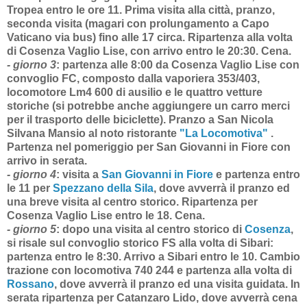
Tropea entro le ore 11. Prima visita alla città, pranzo,
seconda visita (magari con prolungamento a Capo
Vaticano via bus) fino alle 17 circa. Ripartenza alla volta
di Cosenza Vaglio Lise, con arrivo entro le 20:30. Cena.
- giorno 3
:
partenza alle 8:00 da Cosenza Vaglio Lise con
convoglio FC, composto dalla vaporiera 353/403,
locomotore Lm4 600 di ausilio e le quattro vetture
storiche (si potrebbe anche aggiungere un carro merci
per il trasporto delle biciclette). Pranzo a San Nicola
Silvana Mansio al noto ristorante
"La Locomotiva"
.
Partenza nel pomeriggio per San Giovanni in Fiore con
arrivo in serata.
- giorno 4
:
visita a
San Giovanni in Fiore
e partenza entro
le 11 per
Spezzano della Sila
, dove avverrà il pranzo ed
una breve visita al centro storico. Ripartenza per
Cosenza Vaglio Lise entro le 18. Cena.
- giorno 5
:
dopo una visita al centro storico di
Cosenza
,
si risale sul convoglio storico FS alla volta di Sibari:
partenza entro le 8:30. Arrivo a Sibari entro le 10. Cambio
trazione con locomotiva 740 244 e partenza alla volta di
Rossano
, dove avverrà il pranzo ed una visita guidata. In
serata ripartenza per Catanzaro Lido, dove avverrà cena