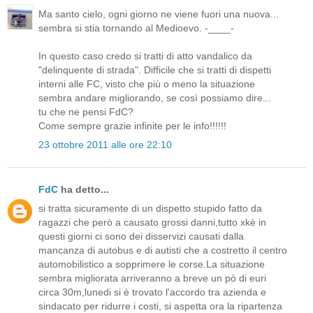
Ma santo cielo, ogni giorno ne viene fuori una nuova...
sembra si stia tornando al Medioevo. -____-
In questo caso credo si tratti di atto vandalico da
"delinquente di strada". Difficile che si tratti di dispetti
interni alle FC, visto che più o meno la situazione
sembra andare migliorando, se così possiamo dire...
tu che ne pensi FdC?
Come sempre grazie infinite per le info!!!!!!
23 ottobre 2011 alle ore 22:10
FdC
ha detto...
si tratta sicuramente di un dispetto stupido fatto da
ragazzi che però a causato grossi danni,tutto xkè in
questi giorni ci sono dei disservizi causati dalla
mancanza di autobus e di autisti che a costretto il centro
automobilistico a sopprimere le corse.La situazione
sembra migliorata arriveranno a breve un pò di euri
circa 30m,lunedi si è trovato l'accordo tra azienda e
sindacato per ridurre i costi, si aspetta ora la ripartenza