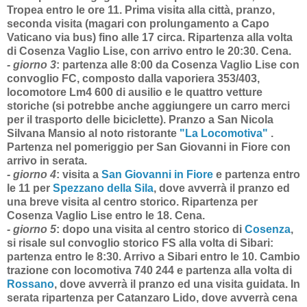
Tropea entro le ore 11. Prima visita alla città, pranzo,
seconda visita (magari con prolungamento a Capo
Vaticano via bus) fino alle 17 circa. Ripartenza alla volta
di Cosenza Vaglio Lise, con arrivo entro le 20:30. Cena.
- giorno 3
:
partenza alle 8:00 da Cosenza Vaglio Lise con
convoglio FC, composto dalla vaporiera 353/403,
locomotore Lm4 600 di ausilio e le quattro vetture
storiche (si potrebbe anche aggiungere un carro merci
per il trasporto delle biciclette). Pranzo a San Nicola
Silvana Mansio al noto ristorante
"La Locomotiva"
.
Partenza nel pomeriggio per San Giovanni in Fiore con
arrivo in serata.
- giorno 4
:
visita a
San Giovanni in Fiore
e partenza entro
le 11 per
Spezzano della Sila
, dove avverrà il pranzo ed
una breve visita al centro storico. Ripartenza per
Cosenza Vaglio Lise entro le 18. Cena.
- giorno 5
:
dopo una visita al centro storico di
Cosenza
,
si risale sul convoglio storico FS alla volta di Sibari:
partenza entro le 8:30. Arrivo a Sibari entro le 10. Cambio
trazione con locomotiva 740 244 e partenza alla volta di
Rossano
, dove avverrà il pranzo ed una visita guidata. In
serata ripartenza per Catanzaro Lido, dove avverrà cena