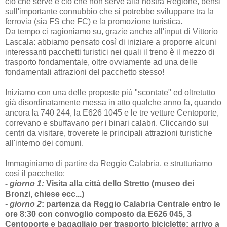
ciò che serve e ciò che non serve alla nostra Regione, bensì
sull'importante connubbio che si potrebbe sviluppare tra la
ferrovia (sia FS che FC) e la promozione turistica.
Da tempo ci ragioniamo su, grazie anche all'input di Vittorio
Lascala: abbiamo pensato così di iniziare a proporre alcuni
interessanti pacchetti turistici nei quali il treno è il mezzo di
trasporto fondamentale, oltre ovviamente ad una delle
fondamentali attrazioni del pacchetto stesso!
Iniziamo con una delle proposte più "scontate" ed oltretutto
già disordinatamente messa in atto qualche anno fa, quando
ancora la 740 244, la E626 1045 e le tre vetture Centoporte,
correvano e sbuffavano per i binari calabri. Cliccando sui
centri da visitare, troverete le principali attrazioni turistiche
all'interno dei comuni.
Immaginiamo di partire da Reggio Calabria, e strutturiamo
così il pacchetto:
- giorno 1:
Visita alla città dello Stretto (museo dei
Bronzi, chiese ecc...)
- giorno 2
:
partenza da Reggio Calabria Centrale entro le
ore 8:30 con convoglio composto da E626 045, 3
Centoporte e bagagliaio per trasporto biciclette; arrivo a