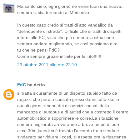
Ma santo cielo, ogni giorno ne viene fuori una nuova...
sembra si stia tornando al Medioevo. -____-
In questo caso credo si tratti di atto vandalico da
"delinquente di strada". Difficile che si tratti di dispetti
interni alle FC, visto che più o meno la situazione
sembra andare migliorando, se così possiamo dire...
tu che ne pensi FdC?
Come sempre grazie infinite per le info!!!!!!
23 ottobre 2011 alle ore 22:10
FdC
ha detto...
si tratta sicuramente di un dispetto stupido fatto da
ragazzi che però a causato grossi danni,tutto xkè in
questi giorni ci sono dei disservizi causati dalla
mancanza di autobus e di autisti che a costretto il centro
automobilistico a sopprimere le corse.La situazione
sembra migliorata arriveranno a breve un pò di euri
circa 30m,lunedi si è trovato l'accordo tra azienda e
sindacato per ridurre i costi, si aspetta ora la ripartenza