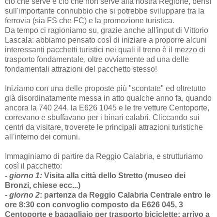
ciò che serve e ciò che non serve alla nostra Regione, bensì
sull'importante connubbio che si potrebbe sviluppare tra la
ferrovia (sia FS che FC) e la promozione turistica.
Da tempo ci ragioniamo su, grazie anche all'input di Vittorio
Lascala: abbiamo pensato così di iniziare a proporre alcuni
interessanti pacchetti turistici nei quali il treno è il mezzo di
trasporto fondamentale, oltre ovviamente ad una delle
fondamentali attrazioni del pacchetto stesso!
Iniziamo con una delle proposte più "scontate" ed oltretutto
già disordinatamente messa in atto qualche anno fa, quando
ancora la 740 244, la E626 1045 e le tre vetture Centoporte,
correvano e sbuffavano per i binari calabri. Cliccando sui
centri da visitare, troverete le principali attrazioni turistiche
all'interno dei comuni.
Immaginiamo di partire da Reggio Calabria, e strutturiamo
così il pacchetto:
- giorno 1:
Visita alla città dello Stretto (museo dei
Bronzi, chiese ecc...)
- giorno 2
:
partenza da Reggio Calabria Centrale entro le
ore 8:30 con convoglio composto da E626 045, 3
Centoporte e bagagliaio per trasporto biciclette; arrivo a