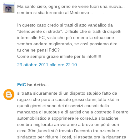
Ma santo cielo, ogni giorno ne viene fuori una nuova...
sembra si stia tornando al Medioevo. -____-
In questo caso credo si tratti di atto vandalico da
"delinquente di strada". Difficile che si tratti di dispetti
interni alle FC, visto che più o meno la situazione
sembra andare migliorando, se così possiamo dire...
tu che ne pensi FdC?
Come sempre grazie infinite per le info!!!!!!
23 ottobre 2011 alle ore 22:10
FdC
ha detto...
si tratta sicuramente di un dispetto stupido fatto da
ragazzi che però a causato grossi danni,tutto xkè in
questi giorni ci sono dei disservizi causati dalla
mancanza di autobus e di autisti che a costretto il centro
automobilistico a sopprimere le corse.La situazione
sembra migliorata arriveranno a breve un pò di euri
circa 30m,lunedi si è trovato l'accordo tra azienda e
sindacato per ridurre i costi, si aspetta ora la ripartenza