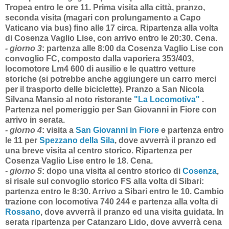
Tropea entro le ore 11. Prima visita alla città, pranzo,
seconda visita (magari con prolungamento a Capo
Vaticano via bus) fino alle 17 circa. Ripartenza alla volta
di Cosenza Vaglio Lise, con arrivo entro le 20:30. Cena.
- giorno 3
:
partenza alle 8:00 da Cosenza Vaglio Lise con
convoglio FC, composto dalla vaporiera 353/403,
locomotore Lm4 600 di ausilio e le quattro vetture
storiche (si potrebbe anche aggiungere un carro merci
per il trasporto delle biciclette). Pranzo a San Nicola
Silvana Mansio al noto ristorante
"La Locomotiva"
.
Partenza nel pomeriggio per San Giovanni in Fiore con
arrivo in serata.
- giorno 4
:
visita a
San Giovanni in Fiore
e partenza entro
le 11 per
Spezzano della Sila
, dove avverrà il pranzo ed
una breve visita al centro storico. Ripartenza per
Cosenza Vaglio Lise entro le 18. Cena.
- giorno 5
:
dopo una visita al centro storico di
Cosenza
,
si risale sul convoglio storico FS alla volta di Sibari:
partenza entro le 8:30. Arrivo a Sibari entro le 10. Cambio
trazione con locomotiva 740 244 e partenza alla volta di
Rossano
, dove avverrà il pranzo ed una visita guidata. In
serata ripartenza per Catanzaro Lido, dove avverrà cena