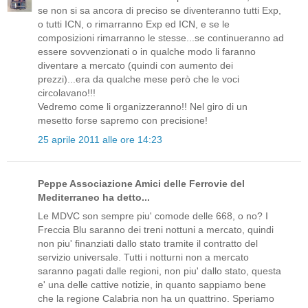
se non si sa ancora di preciso se diventeranno tutti Exp,
o tutti ICN, o rimarranno Exp ed ICN, e se le
composizioni rimarranno le stesse...se continueranno ad
essere sovvenzionati o in qualche modo li faranno
diventare a mercato (quindi con aumento dei
prezzi)...era da qualche mese però che le voci
circolavano!!!
Vedremo come li organizzeranno!! Nel giro di un
mesetto forse sapremo con precisione!
25 aprile 2011 alle ore 14:23
Peppe Associazione Amici delle Ferrovie del
Mediterraneo ha detto...
Le MDVC son sempre piu' comode delle 668, o no? I
Freccia Blu saranno dei treni nottuni a mercato, quindi
non piu' finanziati dallo stato tramite il contratto del
servizio universale. Tutti i notturni non a mercato
saranno pagati dalle regioni, non piu' dallo stato, questa
e' una delle cattive notizie, in quanto sappiamo bene
che la regione Calabria non ha un quattrino. Speriamo