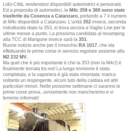
Lido-Città, rendendosi disponibili automotrici e personale.
Ed a proposito di automotrici, le
M4c 359 e 360 sono state
trasferite da Cosenza a Catanzaro,
portando a 7 il numero
di M4c disponibili a Catanzaro. L'unità
352
invece, seconda
ristrutturata dopo la 353, si trova ancora a Vaglio Lise per le
ultime messe a punto. La prossima candidata al revamping
alla TCC di Mangone invece sarà la
351
.
Buone notizie anche per il rimorchio
RA 1017
, che sta
effettuando le prime corse in servizio regolare assieme alla
M2 232 MV.
Ma quel che è più importante è che la 353 (non la M4c!) è
finalmente tornata tra noi! La lunga revisione è stata
completata, e la vaporiera è già stata rimontata: manca
soltanto un respingente, alcuni tubi della caldaia ed altri
particolari minori. Nelle prossime settimane ci saranno le
prime corse prova...ovviamente non mancheremo e vi
terremo informati!