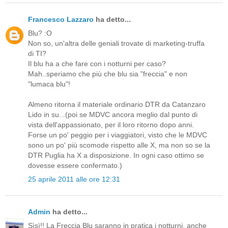
Francesco Lazzaro
ha detto...
Blu? :O
Non so, un'altra delle geniali trovate di marketing-truffa
di TI?
Il blu ha a che fare con i notturni per caso?
Mah..speriamo che più che blu sia "freccia" e non
"lumaca blu"!
Almeno ritorna il materiale ordinario DTR da Catanzaro
Lido in su...(poi se MDVC ancora meglio dal punto di
vista dell'appassionato, per il loro ritorno dopo anni.
Forse un po' peggio per i viaggiatori, visto che le MDVC
sono un po' più scomode rispetto alle X, ma non so se la
DTR Puglia ha X a disposizione. In ogni caso ottimo se
dovesse essere confermato.)
25 aprile 2011 alle ore 12:31
Admin
ha detto...
Sìsì!! La Freccia Blu saranno in pratica i notturni, anche