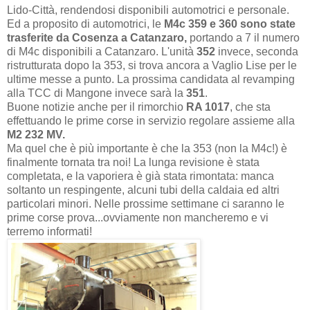
Lido-Città, rendendosi disponibili automotrici e personale.
Ed a proposito di automotrici, le
M4c 359 e 360 sono state
trasferite da Cosenza a Catanzaro,
portando a 7 il numero
di M4c disponibili a Catanzaro. L'unità
352
invece, seconda
ristrutturata dopo la 353, si trova ancora a Vaglio Lise per le
ultime messe a punto. La prossima candidata al revamping
alla TCC di Mangone invece sarà la
351
.
Buone notizie anche per il rimorchio
RA 1017
, che sta
effettuando le prime corse in servizio regolare assieme alla
M2 232 MV.
Ma quel che è più importante è che la 353 (non la M4c!) è
finalmente tornata tra noi! La lunga revisione è stata
completata, e la vaporiera è già stata rimontata: manca
soltanto un respingente, alcuni tubi della caldaia ed altri
particolari minori. Nelle prossime settimane ci saranno le
prime corse prova...ovviamente non mancheremo e vi
terremo informati!