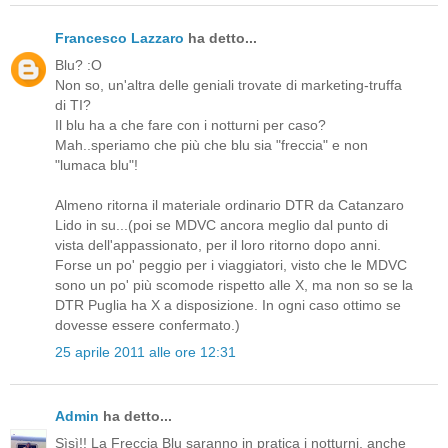
Francesco Lazzaro
ha detto...
Blu? :O
Non so, un'altra delle geniali trovate di marketing-truffa
di TI?
Il blu ha a che fare con i notturni per caso?
Mah..speriamo che più che blu sia "freccia" e non
"lumaca blu"!
Almeno ritorna il materiale ordinario DTR da Catanzaro
Lido in su...(poi se MDVC ancora meglio dal punto di
vista dell'appassionato, per il loro ritorno dopo anni.
Forse un po' peggio per i viaggiatori, visto che le MDVC
sono un po' più scomode rispetto alle X, ma non so se la
DTR Puglia ha X a disposizione. In ogni caso ottimo se
dovesse essere confermato.)
25 aprile 2011 alle ore 12:31
Admin
ha detto...
Sìsì!! La Freccia Blu saranno in pratica i notturni, anche