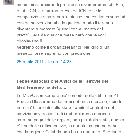
se non si sa ancora di preciso se diventeranno tutti Exp,
o tutti ICN, o rimarranno Exp ed ICN, e se le
composizioni rimarranno le stesse...se continueranno ad
essere sovvenzionati o in qualche modo li faranno
diventare a mercato (quindi con aumento dei
prezzi)...era da qualche mese però che le voci
circolavano!!!
Vedremo come li organizzeranno!! Nel giro di un
mesetto forse sapremo con precisione!
25 aprile 2011 alle ore 14:23
Peppe Associazione Amici delle Ferrovie del
Mediterraneo ha detto...
Le MDVC son sempre piu' comode delle 668, o no? I
Freccia Blu saranno dei treni nottuni a mercato, quindi
non piu' finanziati dallo stato tramite il contratto del
servizio universale. Tutti i notturni non a mercato
saranno pagati dalle regioni, non piu' dallo stato, questa
e' una delle cattive notizie, in quanto sappiamo bene
che la regione Calabria non ha un quattrino. Speriamo