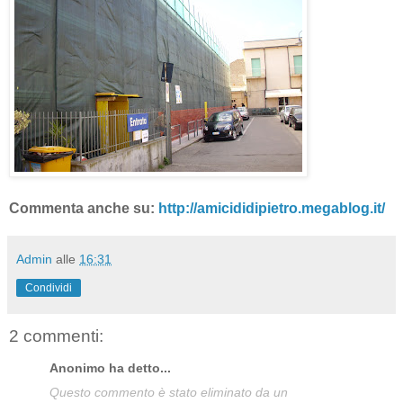
Commenta anche su:
http://amicididipietro.megablog.it/
Admin
alle
16:31
Condividi
2 commenti:
Anonimo ha detto...
Questo commento è stato eliminato da un