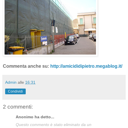
Commenta anche su:
http://amicididipietro.megablog.it/
Admin
alle
16:31
Condividi
2 commenti:
Anonimo ha detto...
Questo commento è stato eliminato da un