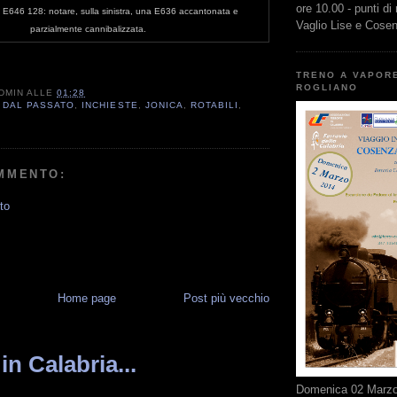
ore 10.00 - punti di
la E646 128: notare, sulla sinistra, una E636 accantonata e
Vaglio Lise e Cose
parzialmente cannibalizzata.
TRENO A VAPOR
ROGLIANO
DMIN
ALLE
01:28
 DAL PASSATO
,
INCHIESTE
,
JONICA
,
ROTABILI
,
MMENTO:
to
Home page
Post più vecchio
in Calabria...
Domenica 02 Marzo 