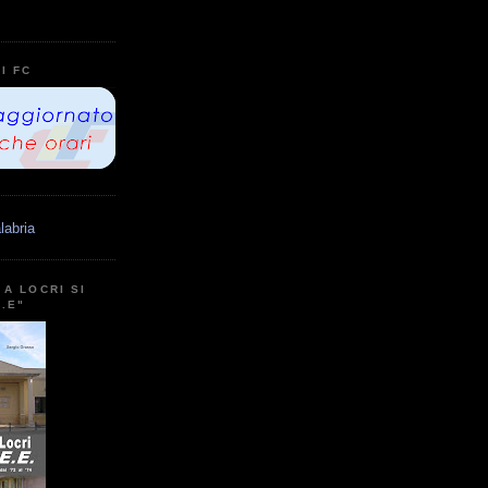
I FC
labria
A LOCRI SI
E.E"