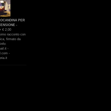
 LOCANDINA PER
ENSIONE -
+ € 2,00
issimo racconto con
rica, firmato da
info:
l.it -
l.com -
ria.it