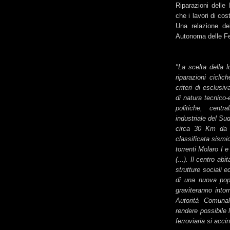
Riparazioni delle 
che i lavori di co
Una relazione del
Autonoma delle Fer
"La scelta della l
riparazioni ciclic
criteri di esclusiv
di natura tecnico-
politiche, centr
industriale del Sud
circa 30 Km da R
classificata sismi
torrenti Molaro I 
(...). Il centro ab
strutture sociali e
di una nuova pop
graviteranno intor
Autorità Comunal
rendere possibile 
ferroviaria si acci