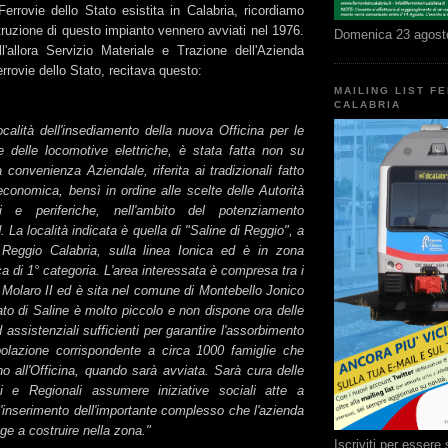
Ferrovie dello Stato esistita in Calabria, ricordiamo
struzione di questo impianto vennero avviati nel 1976.
Domenica 23 agost
l'allora Servizio Materiale e Trazione dell'Azienda
rovie dello Stato, recitava questo:
MAILING LIST F
CALABRIA
ocalità dell'insediamento della nuova Officina per le
he delle locomotive elettriche, è stata fatta non su
a convenienza Aziendale, riferita ai tradizionali fatto
economica, bensì in ordine alle scelte delle Autorità
ali e periferiche, nell'ambito del potenziamento
. La località indicata è quella di "Saline di Reggio", a
eggio Calabria, sulla linea Ionica ed è in zona
ca di 1° categoria. L'area interessata è compresa tra i
e Molaro II ed è sita nel comune di Montebello Jonico
itato di Saline è molto piccolo e non dispone ora delle
d assistenziali sufficienti per garantire l'assorbimento
olazione corrispondente a circa 1000 famiglie che
no all'Officina, quando sarà avviata. Sarà cura delle
i e Regionali assumere iniziative sociali atte a
l'inserimento dell'importante complesso che l'azienda
nge a costruire nella zona."
Iscriviti per esser