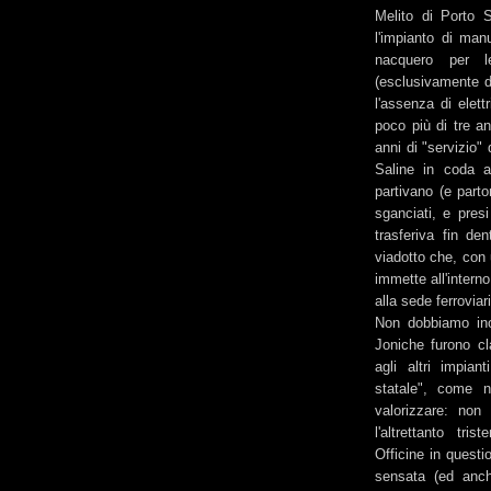
Melito di Porto S
l'impianto di man
nacquero per le
(esclusivamente d
l'assenza di elett
poco più di tre an
anni di "servizio" 
Saline in coda a
partivano (e part
sganciati, e pre
trasferiva fin de
viadotto che, con 
immette all'interno
alla sede ferroviar
Non dobbiamo ino
Joniche furono cl
agli altri impian
statale", come n
valorizzare: non 
l'altrettanto tr
Officine in questi
sensata (ed anche