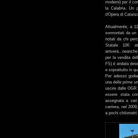
moderni) per il co
la Calabria. Un 
d'Opera di Catanza
Attualmente, a 12
sormontati da un
notati da chi perc
Statale 106: 
arriverà...neanche
per la vendita del
FS) è andata deser
e soprattutto in q
Per adesso godia
una delle prime un
uscire dalle OGR 
essere stata con
assegnata a vari 
carriera, nel 2009
a pochi chilometr