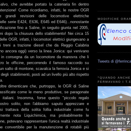
alvo, che avrebbe portato la catenaria fin dentro
utenzione! Come ricordiamo, infatti, le nostre OGR
 grandi revisioni delle locomotive elettriche
MODIFICHE ORAR
elle serie E424, E636, E645 ed E646)...nonostante
rificazione fino a Saline, in seguito giunta nel 2005,
ni dopo la chiusura dello stabilimento! Nei circa 15
delle OGR, infatti, i locomotori elettrici giungevano a
i treni a trazione diesel che da Reggio Calabria
ono ancora oggi) verso la linea Jonica: qui venivano
si in consegna da un locomotore da manovra che li
Tweets di @ferrinca
ntro le officine, percorrendo il famoso raccordo su
un salto di montone, scavalca la ferrovia Jonica e si
 degli stabilimenti, posti ad un livello più alto rispetto
"QUANDO ANCHE 
ia.
FERMAVANO I T.
ltre dimenticare che, purtroppo, le OGR di Saline
assificate come le meno produttive, se paragonate
ti italiani. Insomma, forse questo "piccolo regalo
ostro solito, non l'abbiamo saputo apprezzare e
si trattava della solita follia industriale come fu
istemente nota Liquichimica, ma probabilmente le
one, potevano rappresentare l'unica realtà industriale
 convertibile per la manutenzione di rotabili più