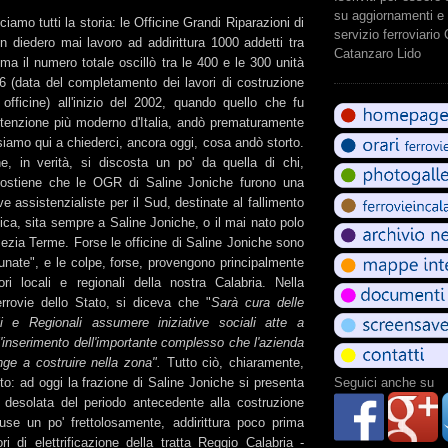
su aggiornamenti e 
amo tutti la storia: le Officine Grandi Riparazioni di
servizio ferroviario
n diedero mai lavoro ad addirittura 1000 addetti tra
Catanzaro Lido
, ma il numero totale oscillò tra le 400 e le 300 unità
86 (data del completamento dei lavori di costruzione
 officine) all'inizio del 2002, quando quello che fu
utenzione più moderno d'Italia, andò prematuramente
iamo qui a chiederci, ancora oggi, cosa andò storto.
e, in verità, si discosta un po' da quella di chi,
ostiene che le OGR di Saline Joniche furono una
ive assistenzialiste per il Sud, destinate al fallimento
ca, sita sempre a Saline Joniche, o il mai nato polo
ezia Terme. Forse le officine di Saline Joniche sono
tunate", e le colpe, forse, provengono principalmente
ori locali e regionali della nostra Calabria. Nella
errovie dello Stato, si diceva che "
Sarà cura delle
i e Regionali assumere iniziative sociali atte a
l'inserimento dell'importante complesso che l'azienda
inge a costruire nella zona".
Tutto ciò, chiaramente,
o: ad oggi la frazione di Saline Joniche si presenta
Seguici anche su
 desolata del periodo antecedente alla costruzione
hiuse un po' frettolosamente, addirittura poco prima
ori di elettrificazione della tratta Reggio Calabria -