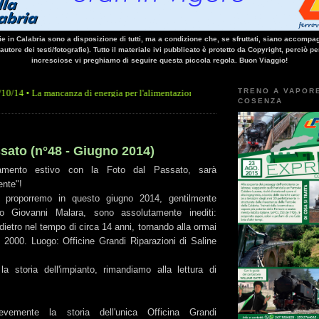
vie in Calabria sono a disposizione di tutti, ma a condizione che, se sfruttati, siano accompag
 autore dei testi/fotografie). Tutto il materiale ivi pubblicato è protetto da Copyright, perciò pe
incresciose vi preghiamo di seguire questa piccola regola. Buon Viaggio!
TRENO A VAPOR
mancanza di energia per l'alimentazione elettrica, sulla linea Paola - Cosenza, causa l
COSENZA
sato (n°48 - Giugno 2014)
tamento estivo con la Foto dal Passato, sarà
ente"!
 proporremo in questo giugno 2014, gentilmente
mico Giovanni Malara, sono assolutamente inediti:
dietro nel tempo di circa 14 anni, tornando alla ormai
l 2000. Luogo: Officine Grandi Riparazioni di Saline
la storia dell'impianto, rimandiamo alla lettura di
vemente la storia dell'unica Officina Grandi