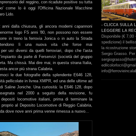
mprensorio del reggino, con ricadute positive su tutta
po' come lo è oggi l'Officina Nazionale Macchine
ro Lido.
- CLICCA SULLA
 anni dalla chiusura, gli ancora moderni capannoni
LEGGERE LA REC
 enorme logo FS anni '80, non possono non essere
Disponibile (€ 7,00 
orre in treno la ferrovia Jonica o in auto la Strada
spedizione) il bell
attendono lì una nuova vita che forse mai
la ricostruzione sto
 per usi diversi da quelli ferroviari, dopo che l'asta
Sergio Grasso. Per 
l'impianto da parte di Ferservizi (società del gruppo
sergiograsso@hotmai
ta. Ma chissà. Mai dire mai, in questa strana Italia,
edilcolorlocri@gmai
uesta ancor più strana Calabria.
info@ferrovieincalab
moci le due fotografie della splendente E646 128,
ità pellicolate in livrea XMPR, ed una delle ultime ad
di Saline Joniche. Una curiosità: la E646 128, dopo
segnata nel 2000 a seguito della revisione, fu
depositi locomotive italiani, prima di terminare la
, proprio al Deposito Locomotive di Reggio Calabria,
i da dove nove anni prima venne rimessa a nuovo...