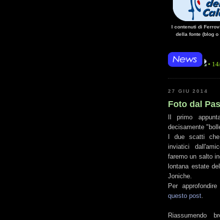
I contenuti di Ferro
della fonte (blog o
• 14/10/14 • La 
27 GIU 2014
Foto dal Pas
Il primo appun
decisamente "boll
I due scatti che
inviatici dall'a
faremo un salto in
lontana estate de
Joniche.
Per approfondire 
questo post
.
Riassumendo bre