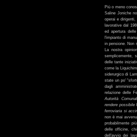
Più o meno conosci
Saline Joniche no
operai e dirigenti
lavorative dal 19
ed apertura delle
l'impianto di man
in pensione. Non s
La nostra opinion
semplicemente, s
delle tante iniziat
come la Liquichimi
siderurgico di Lam
state un po' "sfor
dagli amministrat
relazione delle F
Autorità Comunal
rendere possibile 
ferroviaria si acc
non è mai avvenut
probabilmente più
delle officine, c
dell'avvio dei lav