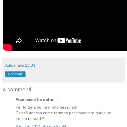
Admin
alle
23:03
Condividi
4 commenti:
Francesco ha detto...
Per fortuna non è morto nessuno!!
Chissà adesso come faranno per rimuovere quei due
treni e ripararli!!
6 marzo 2014 alle ore 23:44