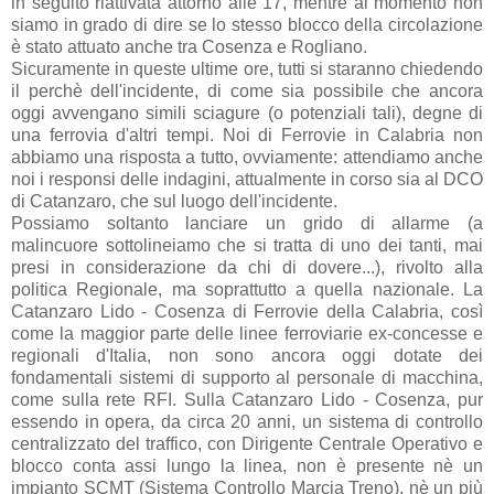
in seguito riattivata attorno alle 17, mentre al momento non
siamo in grado di dire se lo stesso blocco della circolazione
è stato attuato anche tra Cosenza e Rogliano.
Sicuramente in queste ultime ore, tutti si staranno chiedendo
il perchè dell'incidente, di come sia possibile che ancora
oggi avvengano simili sciagure (o potenziali tali), degne di
una ferrovia d'altri tempi. Noi di Ferrovie in Calabria non
abbiamo una risposta a tutto, ovviamente: attendiamo anche
noi i responsi delle indagini, attualmente in corso sia al DCO
di Catanzaro, che sul luogo dell'incidente.
Possiamo soltanto lanciare un grido di allarme (a
malincuore sottolineiamo che si tratta di uno dei tanti, mai
presi in considerazione da chi di dovere...), rivolto alla
politica Regionale, ma soprattutto a quella nazionale. La
Catanzaro Lido - Cosenza di Ferrovie della Calabria, così
come la maggior parte delle linee ferroviarie ex-concesse e
regionali d'Italia, non sono ancora oggi dotate dei
fondamentali sistemi di supporto al personale di macchina,
come sulla rete RFI. Sulla Catanzaro Lido - Cosenza, pur
essendo in opera, da circa 20 anni, un sistema di controllo
centralizzato del traffico, con Dirigente Centrale Operativo e
blocco conta assi lungo la linea, non è presente nè un
impianto SCMT (Sistema Controllo Marcia Treno), nè un più