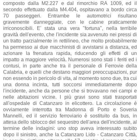
composto dalla M2.227 e dal rimorchio RA 1009, ed il
secondo effettuato dalla M4.404, ospitavano a bordo circa
70 passeggeri. Entrambe le automotrici risultano
gravemente danneggiate, con le cabine praticamente
irriconoscibili. E' stata una vera "fortuna", nella terribile
gravità dell'evento, che l'incidente sia avvenuto nei pressi di
un tratto parzialmente in rettilineo, che molto probabilmente
ha permesso ai due macchinisti di avvistarsi a distanza, ed
azionare la frenatura rapida, riducendo gli effetti di un
impatto a maggiore velocità. Numerosi sono stati i feriti ed i
contusi, in parte anche tra il personale di Ferrovie della
Calabria, e quelli che destano maggiori preoccupazioni, pur
non essendo in pericolo di vita, al momento sono due, tra cui
una donna incinta, tutti soccorsi immediatamente dopo
l'incidente, anche da persone che si trovavano nei campi e
nelle abitazioni vicine. I più gravi sono stati trasportati
all'ospedale di Catanzaro in elicottero. La circolazione è
ovviamente interrotta tra Madonna di Porto e Soveria
Mannelli, ed il servizio ferroviario è sostituito da bus, in
attesa dello sblocco del sequestro dell'area dell'incidente, al
termine delle indagini: uno stop aveva interessato subito
dopo il sinistro, anche la Catanzaro Lido - Catanzaro Città,