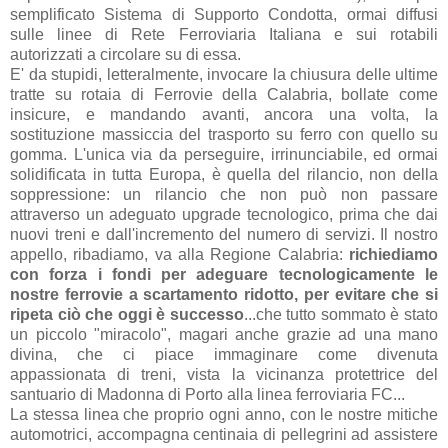
semplificato Sistema di Supporto Condotta, ormai diffusi
sulle linee di Rete Ferroviaria Italiana e sui rotabili
autorizzati a circolare su di essa.
E' da stupidi, letteralmente, invocare la chiusura delle ultime
tratte su rotaia di Ferrovie della Calabria, bollate come
insicure, e mandando avanti, ancora una volta, la
sostituzione massiccia del trasporto su ferro con quello su
gomma. L'unica via da perseguire, irrinunciabile, ed ormai
solidificata in tutta Europa, è quella del rilancio, non della
soppressione: un rilancio che non può non passare
attraverso un adeguato upgrade tecnologico, prima che dai
nuovi treni e dall'incremento del numero di servizi. Il nostro
appello, ribadiamo, va alla Regione Calabria:
richiediamo
con forza i fondi per adeguare tecnologicamente le
nostre ferrovie a scartamento ridotto, per evitare che si
ripeta ciò che oggi è successo
...che tutto sommato è stato
un piccolo "miracolo", magari anche grazie ad una mano
divina, che ci piace immaginare come divenuta
appassionata di treni, vista la vicinanza protettrice del
santuario di Madonna di Porto alla linea ferroviaria FC...
La stessa linea che proprio ogni anno, con le nostre mitiche
automotrici, accompagna centinaia di pellegrini ad assistere