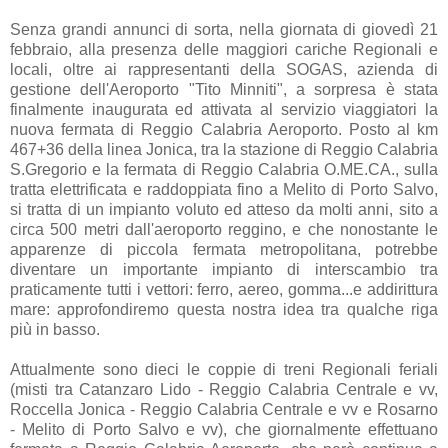
Senza grandi annunci di sorta, nella giornata di giovedì 21
febbraio, alla presenza delle maggiori cariche Regionali e
locali, oltre ai rappresentanti della SOGAS, azienda di
gestione dell'Aeroporto "Tito Minniti", a sorpresa è stata
finalmente inaugurata ed attivata al servizio viaggiatori la
nuova fermata di Reggio Calabria Aeroporto. Posto al km
467+36 della linea Jonica, tra la stazione di Reggio Calabria
S.Gregorio e la fermata di Reggio Calabria O.ME.CA., sulla
tratta elettrificata e raddoppiata fino a Melito di Porto Salvo,
si tratta di un impianto voluto ed atteso da molti anni, sito a
circa 500 metri dall'aeroporto reggino, e che nonostante le
apparenze di piccola fermata metropolitana, potrebbe
diventare un importante impianto di interscambio tra
praticamente tutti i vettori: ferro, aereo, gomma...e addirittura
mare: approfondiremo questa nostra idea tra qualche riga
più in basso.
Attualmente sono dieci le coppie di treni Regionali feriali
(misti tra Catanzaro Lido - Reggio Calabria Centrale e vv,
Roccella Jonica - Reggio Calabria Centrale e vv e Rosarno
- Melito di Porto Salvo e vv), che giornalmente effettuano