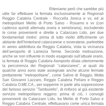
Riteniamo però che sarebbe più
utile far effettuare la fermata esclusivamente ai Regionali
Reggio Calabria Centrale - Roccella Jonica e vv, ed ai
metropolitani Melito di Porto Salvo - Rosarno e vv (con
cadenza quindi alternata oraria e semi/oraria), escludendo
le corse provenienti e dirette a Catanzaro Lido, per due
fondamentali motivi: prima di tutto molto difficilmente un
abitante dell'hinterland catanzarese o soveratese, partirebbe
in aereo addirittura da Reggio Calabria, vista la vicinanza
dell'aeroporto di Lamezia Terme. Secondo motivazione,
anche se non influente in modo esagerato sull'attuale orario,
la fermata di Reggio Calabria Aeroporto dilata ulteriormente
la percorrenza dei Regionali "catanzaresi", ai quali da
qualche anno sono state assegnate anche alcune fermate
prettamente "metropolitane", come Saline di Reggio, Motta
San Giovanni Lazzaro, Reggio Calabria Pellaro e Reggio
Calabria O.ME.CA., per sopperire in parte alla soppressione
del famoso servizio "Tamburello", di rinforzo al già esistente
servizio metropolitano reggino: prima di ciò, i convogli
provenienti da Catanzaro Lido, tra Melito di Porto Salvo e
Reggio Calabria Centrale, effettuavano come unica fermata