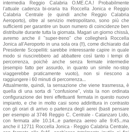
intermedia Reggio Calabria O.ME.CA.! Probabilmente
l'attuale cadenza bi-oraria tra Roccella Jonica e Reggio
Calabria Centrale (e quindi anche Reggio Calabria
Aeroporto), oltre al servizio metropolitano, sono più che
sufficienti per garantire un buon numero di coincidenze ben
distribuite durante tutta la giornata. Magari un giorno chissà,
avremo anche il "super-treno" che collegherà Roccella
Jonica all'Aeroporto in una sola ora (!!), come dichiarato dal
Presidente Scopelliti: sarebbe interessante capire in quale
modo si riuscirebbero ad abbattere così tanto i tempi di
percorrenza, poichè anche senza fermate intermedie
(esempio fatto per assurdo, in quanto un simile no-stop
viaggerebbe praticamente vuoto), non si riescono a
raggiungere i 60 minuti di percorrenza...
Attualmente, quindi, la sensazione che viene trasmessa, è
quella di una sorta di "confusione", vista la non ordinata
configurazione dei treni effettuanti fermata in questo nuovo
impianto, e che in molto casi sono addirittura in contrasto
con gli orari di arrivo o partenza degli aerei (basti pensare
per esempio al 3746 Reggio C. Centrale - Catanzaro Lido,
con fermata alle 10.14...e partenza aereo alle 9:45...ma
anche il 12711 Roccella Jonica - Reggio Calabria Centrale,