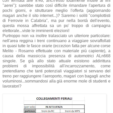
con fermata alle 9:46, anch'esso totalmente inutile ai fini
"aerei"): sarebbe stato così difficile rimandare l'apertura di
pochi giorni, e strutturare meglio l'offerta (aggiornando
magari anche il sito internet...)? Saremo i soliti "complottisti
di Ferrovie in Calabria", ma pur nella bontà dell'evento,
questa mossa affrettata sa un po' troppo di campagna
elettorale...viste le imminenti elezioni!
Purtroppo non va inoltre tralasciato un ulteriore particolare:
nell'area reggina i treni continuano a viaggiare sovraffollati
in quasi tutte le fasce orarie (eccezion fatta per alcune corse
Melito - Rosarno effettuate con materiale più capiente), a
causa della massiccia presenza di automotrici ALn668
singole. Se già allo stato attuale esistono addirittura
problemi di impossibilità all'incarrozzamento, come
pretendiamo che tanti potenziali viaggiatori si servano del
treno per raggiungere l'aeroporto, magari con bagagli anche
voluminosi...sommandosi alla già enorme mole di studenti e
lavoratori?