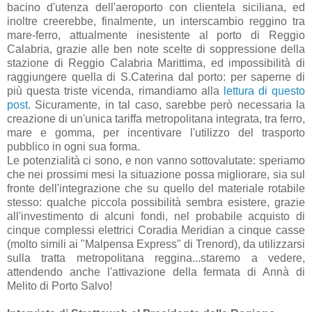
bacino d'utenza dell'aeroporto con clientela siciliana, ed
inoltre creerebbe, finalmente, un interscambio reggino tra
mare-ferro, attualmente inesistente al porto di Reggio
Calabria, grazie alle ben note scelte di soppressione della
stazione di Reggio Calabria Marittima, ed impossibilità di
raggiungere quella di S.Caterina dal porto: per saperne di
più questa triste vicenda, rimandiamo alla
lettura di questo
post
. Sicuramente, in tal caso, sarebbe però necessaria la
creazione di un'unica tariffa metropolitana integrata, tra ferro,
mare e gomma, per incentivare l'utilizzo del trasporto
pubblico in ogni sua forma.
Le potenzialità ci sono, e non vanno sottovalutate: speriamo
che nei prossimi mesi la situazione possa migliorare, sia sul
fronte dell'integrazione che su quello del materiale rotabile
stesso: qualche piccola possibilità sembra esistere, grazie
all'investimento di alcuni fondi, nel probabile acquisto di
cinque complessi elettrici Coradia Meridian a cinque casse
(molto simili ai "Malpensa Express" di Trenord), da utilizzarsi
sulla tratta metropolitana reggina...staremo a vedere,
attendendo anche l'attivazione della fermata di Annà di
Melito di Porto Salvo!