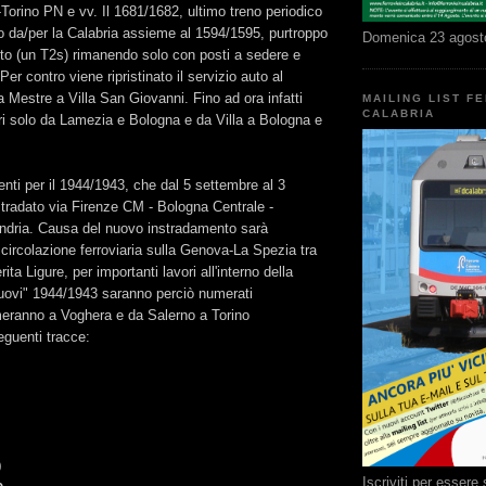
orino PN e vv. Il 1681/1682, ultimo treno periodico
o da/per la Calabria assieme al 1594/1595, purtroppo
Domenica 23 agost
tto (un T2s) rimanendo solo con posti a sedere e
er contro viene ripristinato il servizio auto al
 Mestre a Villa San Giovanni. Fino ad ora infatti
MAILING LIST F
CALABRIA
ri solo da Lamezia e Bologna e da Villa a Bologna e
enti per il 1944/1943, che dal 5 settembre al 3
tradato via Firenze CM - Bologna Centrale -
ndria. Causa del nuovo instradamento sarà
a circolazione ferroviaria sulla Genova-La Spezia tra
a Ligure, per importanti lavori all'interno della
nuovi" 1944/1943 saranno perciò numerati
eranno a Voghera e da Salerno a Torino
guenti tracce:
0
Iscriviti per esser