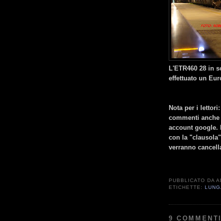
L'ETR460 28 in s
effettuato un Eu
Nota per i lettori
commenti anche pe
account google. 
con la "clausola
verranno cancell
PUBBLICATO DA
A
ETICHETTE:
LUNG
9 COMMENTI