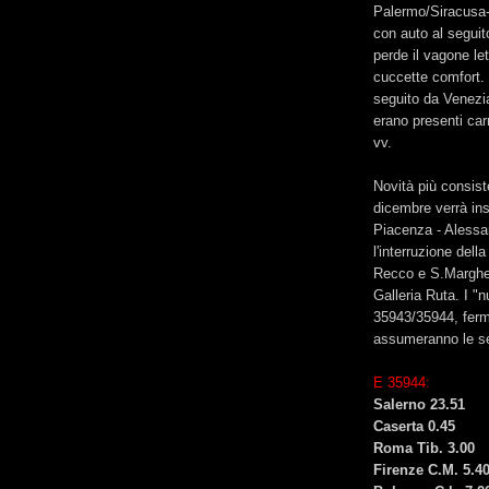
Palermo/Siracusa-T
con auto al seguit
perde il vagone le
cuccette comfort. P
seguito da Venezia
erano presenti car
vv.
Novità più consist
dicembre verrà ins
Piacenza - Alessa
l'interruzione dell
Recco e S.Margherit
Galleria Ruta. I "
35943/35944, ferm
assumeranno le se
E 35944:
Salerno 23.51
Caserta 0.45
Roma Tib. 3.00
Firenze C.M. 5.4