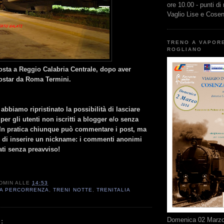
ore 10.00 - punti di
Vaglio Lise e Cose
TRENO A VAPOR
ROGLIANO
osta a Reggio Calabria Centrale, dopo aver
rostar da Roma Termini.
: abbiamo ripristinato la possibilità di lasciare
r gli utenti non iscritti a blogger e/o senza
In pratica chiunque può commentare i post, ma
" di inserire un nickname: i commenti anonimi
ati senza preavviso!
DMIN
ALLE
14:53
A PERCORRENZA
,
TRENI NOTTE
,
TRENITALIA
Domenica 02 Marzo 
: