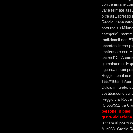
Jonica rimane con
varie fermate assu
oltre all'Espress
Reggio viene ver
notturno su Milano
categoria), mentre
tradizionali con E
approfondiremo pr
confermato con ET
anche l'IC "Aspro
giornalmente l'Es
riguarda i treni pe
Reggio con il nord
1662/1665 da/per 
Dulcis in fundo, s
sostituiscono sul
Reggio via Roccel
IC 555/552 tra Cr
persone in piedi 
grave violazione 
istituire al posto
ALn668. Grazie Re