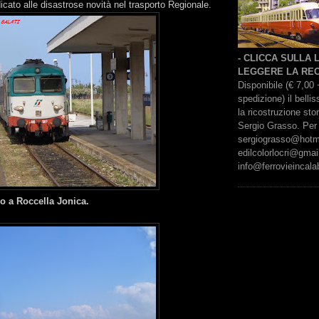
cato alle disastrose novità nel trasporto Regionale.
- CLICCA SULLA
LEGGERE LA REC
Disponibile (€ 7,00 
spedizione) il bell
la ricostruzione sto
Sergio Grasso. Per 
sergiograsso@hotmai
edilcolorlocri@gmai
info@ferrovieincalab
vo a Roccella Jonica.