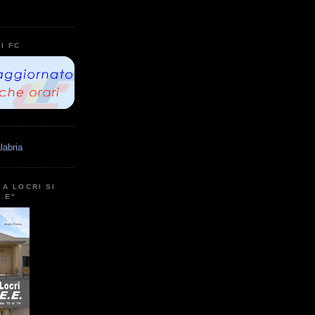
I FC
labria
A LOCRI SI
E.E"