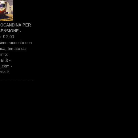
 LOCANDINA PER
ENSIONE -
+ € 2,00
issimo racconto con
rica, firmato da
info:
l.it -
l.com -
ria.it