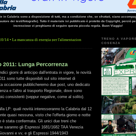
vie in Calabria sono a disposizione di tutti, ma a condizione che, se sfruttati, siano accompag
 autore dei testi/fotografie). Tutto il materiale ivi pubblicato è protetto da Copyright, perciò pe
incresciose vi preghiamo di seguire questa piccola regola. Buon Viaggio!
TRENO A VAPOR
ncanza di energia per l'alimentazione elettrica, sulla linea Paola - Cosenza, causa l'
COSENZA
vo 2011: Lunga Percorrenza
ci giorni di anticipo dall'entrata in vigore, le novità
011 sono tutte disponibili sul sito internet di
esta occasione pubblicheremo due post, uno dedicato
enza e l'altro al trasporto Regionale, dove sono
più consistenti (seppur negative, come al solito).
lla LP: quali novità interesseranno la Calabria dal 12
te quasi nessuna, visto che l'offerta giorno e notte
le è stata confermata. Gli unici due treni che
he saranno gli Espressi 1681/1682 TAA Venezia
Giovanni e vv, e gli Espressi 1944/1943