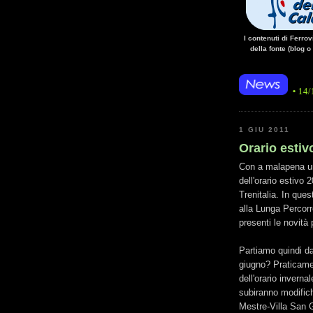
I contenuti di Ferro
della fonte (blog o
• 14/10/14 • La ma
1 GIU 2011
Orario esti
Con a malapena undi
dell'orario estivo 2
Trenitalia. In qu
alla Lunga Percorr
presenti le novità 
Partiamo quindi da
giugno? Praticamen
dell'orario inverna
subiranno modific
Mestre-Villa San 