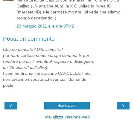
marcature...da Caputo con le macchine FC alle FS con
Galileo (LN anzichè ALn), la X Giubileo in livrea IC
(marcata nB) e le carrozze mostre...si vede che stiamo
proprio decadendo :(
29 maggio 2011 alle ore 07:42
Posta un commento
Che ne pensate? Dite la vostra!
(Firmare cortesemente i propri commenti, per
rendere più facili eventuali risposte e distinguere
un "Anonimo" dall'altro).
I commenti anonimi saranno CANCELLATI e/o
non avranno risposta ad eventuali domande
poste.
‹
›
Home page
Visualizza versione web