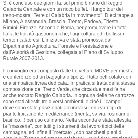
Si è concluso due giorni fa, sul primo binario di Reggio
Calabria Centrale e con un ricco buffet, il lungo tour del
treno-mostra "Terre di Calabria in movimento". Dieci tappe a
Milano, Alessandria, Brescia, Trento, Padova, Trieste,
Rimini, Firenze, Ancona e Roma, per promuovere in tutta
Italia le tipicità gastronomiche, l'agricoltura ed i bellissimi
territori calabresi. L'iniziativa è stata promossa dal
Dipartimento Agricoltura, Foreste e Forestazione e
dall'Autorità di Gestione, collegata al Piano di Sviluppo
Rurale 2007-2013.
Il convoglio era composto dalle tre vetture MDVE per mostra
e conferenze ed un bagagliaio tipo Z, il tutto pellicolato con
una simpatica livrea dedicata...in pratica si tratta della stessa
composizione del Treno Verde, che circa due mesi fa ha
anche toccato Reggio Calabria. In ognuna delle tre carrozze
sono stati allestiti tre diversi ambienti, e cioè il "campo",
dove sono state posizionati alcuni vasi con i vari tipi di
piante tipicamente mediterranee (menta, salvia, rosmarino,
basilico...) per uso culinario. Nella seconda è stata allestita
la "masseria", con tutti gli strumenti da lavoro tipici della
campagna, ed infine il "mercato", con banchetti pieni di