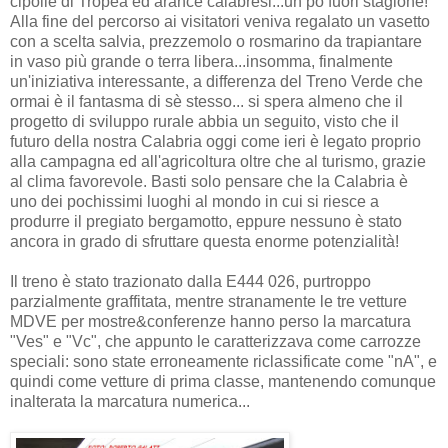
cipolle di Tropea ed arance calabresi...un pò fuori stagione!
Alla fine del percorso ai visitatori veniva regalato un vasetto
con a scelta salvia, prezzemolo o rosmarino da trapiantare
in vaso più grande o terra libera...insomma, finalmente
un'iniziativa interessante, a differenza del Treno Verde che
ormai è il fantasma di sè stesso... si spera almeno che il
progetto di sviluppo rurale abbia un seguito, visto che il
futuro della nostra Calabria oggi come ieri è legato proprio
alla campagna ed all'agricoltura oltre che al turismo, grazie
al clima favorevole. Basti solo pensare che la Calabria è
uno dei pochissimi luoghi al mondo in cui si riesce a
produrre il pregiato bergamotto, eppure nessuno è stato
ancora in grado di sfruttare questa enorme potenzialità!
Il treno è stato trazionato dalla E444 026, purtroppo
parzialmente graffitata, mentre stranamente le tre vetture
MDVE per mostre&conferenze hanno perso la marcatura
"Ves" e "Vc", che appunto le caratterizzava come carrozze
speciali: sono state erroneamente riclassificate come "nA", e
quindi come vetture di prima classe, mantenendo comunque
inalterata la marcatura numerica...