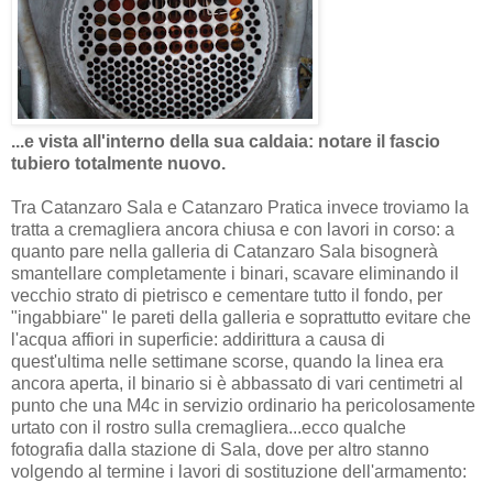
...e vista all'interno della sua caldaia: notare il fascio
tubiero totalmente nuovo.
Tra Catanzaro Sala e Catanzaro Pratica invece troviamo la
tratta a cremagliera ancora chiusa e con lavori in corso: a
quanto pare nella galleria di Catanzaro Sala bisognerà
smantellare completamente i binari, scavare eliminando il
vecchio strato di pietrisco e cementare tutto il fondo, per
"ingabbiare" le pareti della galleria e soprattutto evitare che
l'acqua affiori in superficie: addirittura a causa di
quest'ultima nelle settimane scorse, quando la linea era
ancora aperta, il binario si è abbassato di vari centimetri al
punto che una M4c in servizio ordinario ha pericolosamente
urtato con il rostro sulla cremagliera...ecco qualche
fotografia dalla stazione di Sala, dove per altro stanno
volgendo al termine i lavori di sostituzione dell'armamento: