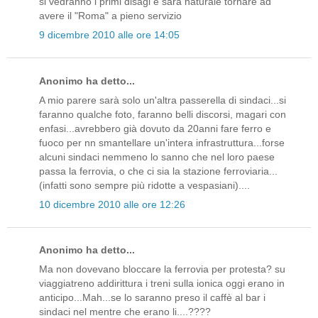
si vedranno i primi disagi e sarà naturale tornare ad
avere il "Roma" a pieno servizio
9 dicembre 2010 alle ore 14:05
Anonimo ha detto...
A mio parere sarà solo un'altra passerella di sindaci...si
faranno qualche foto, faranno belli discorsi, magari con
enfasi...avrebbero già dovuto da 20anni fare ferro e
fuoco per nn smantellare un'intera infrastruttura...forse
alcuni sindaci nemmeno lo sanno che nel loro paese
passa la ferrovia, o che ci sia la stazione ferroviaria...
(infatti sono sempre più ridotte a vespasiani)....
10 dicembre 2010 alle ore 12:26
Anonimo ha detto...
Ma non dovevano bloccare la ferrovia per protesta? su
viaggiatreno addirittura i treni sulla ionica oggi erano in
anticipo...Mah...se lo saranno preso il caffè al bar i
sindaci nel mentre che erano li....????