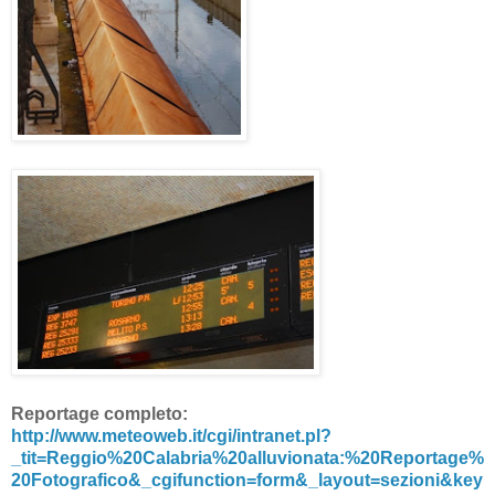
Reportage completo:
http://www.meteoweb.it/cgi/intranet.pl?
_tit=Reggio%20Calabria%20alluvionata:%20Reportage%
20Fotografico&_cgifunction=form&_layout=sezioni&key