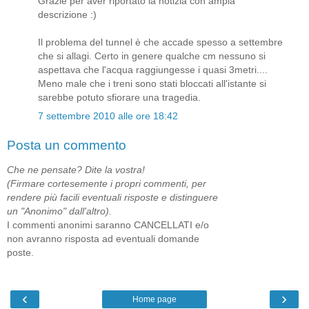
Grazie per aver riportato la notizia con ampia
descrizione :)
Il problema del tunnel è che accade spesso a settembre
che si allagi. Certo in genere qualche cm nessuno si
aspettava che l'acqua raggiungesse i quasi 3metri....
Meno male che i treni sono stati bloccati all'istante si
sarebbe potuto sfiorare una tragedia.
7 settembre 2010 alle ore 18:42
Posta un commento
Che ne pensate? Dite la vostra!
(Firmare cortesemente i propri commenti, per
rendere più facili eventuali risposte e distinguere
un "Anonimo" dall'altro).
I commenti anonimi saranno CANCELLATI e/o
non avranno risposta ad eventuali domande
poste.
‹
›
Home page