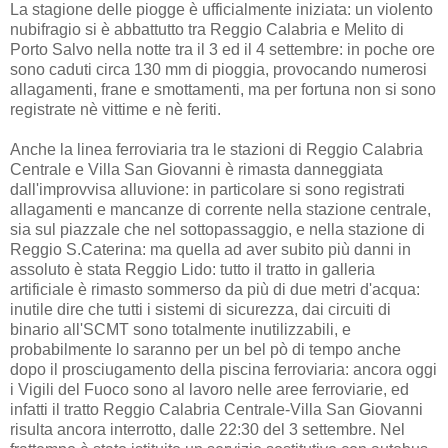
La stagione delle piogge è ufficialmente iniziata: un violento
nubifragio si è abbattutto tra Reggio Calabria e Melito di
Porto Salvo nella notte tra il 3 ed il 4 settembre: in poche ore
sono caduti circa 130 mm di pioggia, provocando numerosi
allagamenti, frane e smottamenti, ma per fortuna non si sono
registrate nè vittime e nè feriti.
Anche la linea ferroviaria tra le stazioni di Reggio Calabria
Centrale e Villa San Giovanni è rimasta danneggiata
dall'improvvisa alluvione: in particolare si sono registrati
allagamenti e mancanze di corrente nella stazione centrale,
sia sul piazzale che nel sottopassaggio, e nella stazione di
Reggio S.Caterina: ma quella ad aver subito più danni in
assoluto è stata Reggio Lido: tutto il tratto in galleria
artificiale è rimasto sommerso da più di due metri d'acqua:
inutile dire che tutti i sistemi di sicurezza, dai circuiti di
binario all'SCMT sono totalmente inutilizzabili, e
probabilmente lo saranno per un bel pò di tempo anche
dopo il prosciugamento della piscina ferroviaria: ancora oggi
i Vigili del Fuoco sono al lavoro nelle aree ferroviarie, ed
infatti il tratto Reggio Calabria Centrale-Villa San Giovanni
risulta ancora interrotto, dalle 22:30 del 3 settembre. Nel