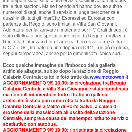
frattempo è stato istituito un servizio sostitutivo con autobus
tra le due stazioni. Ma se i pendolari hanno dovuto subire
numerosi disagi, anche il servizio a lunga percorrenza è
quasi in tilt: tutti gli InterCity, Espressi ed Eurostar con
partenza da Reggio, sono limitati a Villa San Giovanni.
Addirittura per far arrivare il materiale per l'IC Crati di oggi, è
stato effettuato uno spettacolare invio da Reggio a Villa via
Roccella-Catanzaro Lido-Lamezia: ben nove carrozze tra
UIC-Z e GC, trainate da una doppia di D445...un pò di gloria,
seppur temporanea, anche per la dimenticata jonica sud.
Ecco qualche immagine dell'imbocco della galleria
artificiale allagata, subito dopo la stazione di Reggio
Calabria Centrale: tutte le foto tratte da
www.meteoweb.it
AGGIORNAMENTO 9/9 13:00: la circolazione tra Reggio
Calabria Centrale e Villa San Giovanni è stata ripristinata
ma con rallentamento in tutto il tratto in galleria
artificiale: è stata però interrotta la tratta da Reggio
Calabria Centrale a Melito di Porto Salvo, a causa di
erosione della massicciata all'uscita della stazione
Centrale, sempre a causa del maltempo: istituito servizio
sostitutivo con autobus.
AGGIORNAMENTO 9/9 19:00: ripristinata la circolazione