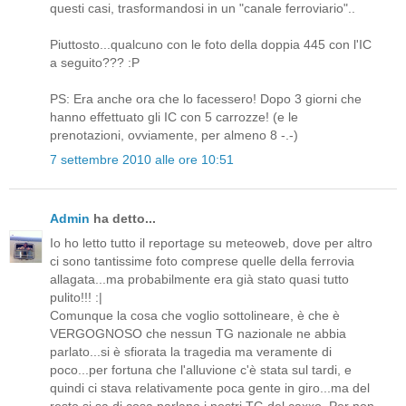
questi casi, trasformandosi in un "canale ferroviario"..
Piuttosto...qualcuno con le foto della doppia 445 con l'IC
a seguito??? :P
PS: Era anche ora che lo facessero! Dopo 3 giorni che
hanno effettuato gli IC con 5 carrozze! (e le
prenotazioni, ovviamente, per almeno 8 -.-)
7 settembre 2010 alle ore 10:51
Admin
ha detto...
Io ho letto tutto il reportage su meteoweb, dove per altro
ci sono tantissime foto comprese quelle della ferrovia
allagata...ma probabilmente era già stato quasi tutto
pulito!!! :|
Comunque la cosa che voglio sottolineare, è che è
VERGOGNOSO che nessun TG nazionale ne abbia
parlato...si è sfiorata la tragedia ma veramente di
poco...per fortuna che l'alluvione c'è stata sul tardi, e
quindi ci stava relativamente poca gente in giro...ma del
resto si sa di cosa parlano i nostri TG del caxxo. Per non