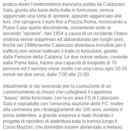
pratica dietro l'elettromotrice tranviaria partita da Catanzaro
Sala, giunta alla base della tratta in funicolare, veniva
agganciato una sorta di spintore, appunto agganciato alle
funi, che spingeva il tram fino a Piazza Roma, incrociando a
Piano Case quello discendente, ovviamente unito al
secondo "spintore". Nel 1954 a causa di un incidente l'intero
sistema venne soppresso ed abbandonato per lunghi anni,
finchè nel 1998(mentre Catanzaro diventava invivibile per il
traffico) non venne riattivato il tratto in funicolare, gestito
dalle Ferrovie della Calabria. Le due nuove vetture, costruite
dalla Poma Italia, hanno una capacità di trasporto di 70
persone ed il servizio viene svolto con una corsa ogni 10-15
minuti nei due sensi, dalle 7:00 alle 21:00.
Attualmente si sta lavorando per la costruzione di un
camminamento al chiuso che collegherà il capolinea
"basso" della funicolare, con la ex area FS di Catanzaro
Sala e soprattutto con l'omonima stazione delle FC. Inoltre
alla cerimonia per i festeggiamenti dei 100 anni, svoltasi il
primo settembre, a grande sorpresa è stato illustrato il
progetto di ripristino di addirittura tutta la tranvia lungo il
Corso Mazzini, che dovrebbe essere alimentata a metano.