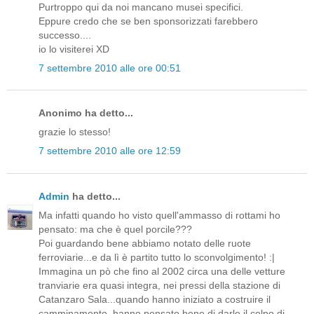
Purtroppo qui da noi mancano musei specifici.
Eppure credo che se ben sponsorizzati farebbero
successo....
io lo visiterei XD
7 settembre 2010 alle ore 00:51
Anonimo ha detto...
grazie lo stesso!
7 settembre 2010 alle ore 12:59
Admin
ha detto...
Ma infatti quando ho visto quell'ammasso di rottami ho
pensato: ma che è quel porcile???
Poi guardando bene abbiamo notato delle ruote
ferroviarie...e da lì è partito tutto lo sconvolgimento! :|
Immagina un pò che fino al 2002 circa una delle vetture
tranviarie era quasi integra, nei pressi della stazione di
Catanzaro Sala...quando hanno iniziato a costruire il
camminamento, hanno pensato bene di darle il colpo di