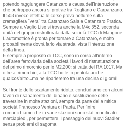
potendo raggiungere Catanzaro a causa dell'interruzione
che purtroppo ancora si protrae tra Rogliano e Carpanzano.
Il 503 invece effettua le corse prova notturne sulla
cremagliera "vera" tra Catanzaro Sala e Catanzaro Pratica.
Sempre a Vaglio Lise si trova anche la M4c 352, seconda
unità del gruppo ristrutturata dalla società TCC di Mangone.
L'automotrice è pronta per tornare a Catanzaro, e molto
probabilmente dovrà farlo via strada, vista l'interruzione
della linea.
E sempre a proposito di TCC, sono in corso all'interno
dell'area ferroviaria della società i lavori di ristrutturazione
del primo rimorchio per le M2.200: si tratta del RA 1017. Ma
oltre al rimorchio, alla TCC bolle in pentola anche
qualcos'altro...ma ne riparleremo tra una decina di giorni!
Sul fronte dello scartamento ridotto, concludiamo con alcuni
lavori di risanamento del binario e sostituzione delle
traversine in molte stazioni, sempre da parte della mitica
società Francesco Ventura di Paola. Per finire
comunichiamo che in varie stazioni sono stati modificati i
marciapiedi, per permettere il passaggio dei nuovi Stadler
senza problemi di sagoma.