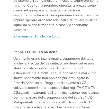
ad esempio il campanella non riesco a capire ora come
faranno. Costretti a prendere eurostar a prezzo pieno il
giorno ed arrivare a lamezia terme centrale
costringendo a farsi venire a prendere con le macchine
oppure sperare di essere fortunati e di trovare qualche
squallida Al che li trasporta a casa. Sconcertante
davvero
27 maggio 2010 alle ore 15:03
Peppe FSE MF-TA ha detto...
Veramente erano intenzionati a sopprimere del tutto
anche la Freccia del Levante, ultimo treno ad essere
stato caricato in extremis sull' orario dopo un'
estenuante tira e molla, eppure non viaggia mai vuoto,
inoltre nonostante non abbiano piu' prolungato la
Freccia Adriatica su Reggio ed il Levante su CZ,
volevano sopprimere lo stesso i due reg. TA-CZ e TA-
CS,salvati in extremis dall' amministrazione reg. lucana,
per non parlare della soppressione del 953/954 CZ-
Metaponto-Roma, scongiurata all' ultimo minuto. L'
unica cosa positiva, e' che il Lecce-Taranto-Roma