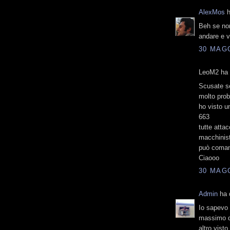
AlexMos
h
Beh se non
andare e ve
30 MAGG
LeoM2 ha d
Scusate se
molto prob
ho visto u
663
tutte atta
macchinis
può coma
Ciaooo
30 MAGG
Admin
ha d
Io sapevo
massimo d
altro vist