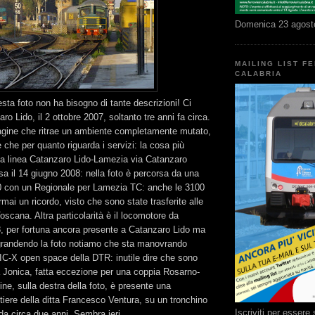
Domenica 23 agost
MAILING LIST F
CALABRIA
esta foto non ha bisogno di tante descrizioni! Ci
o Lido, il 2 ottobre 2007, soltanto tre anni fa circa.
gine che ritrae un ambiente completamente mutato,
 che per quanto riguarda i servizi: la cosa più
ica linea Catanzaro Lido-Lamezia via Catanzaro
sa il 14 giugno 2008: nella foto è percorsa da una
 con un Regionale per Lamezia TC: anche le 3100
mai un ricordo, visto che sono state trasferite alle
scana. Altra particolarità è il locomotore da
 per fortuna ancora presente a Catanzaro Lido ma
Ingrandendo la foto notiamo che sta manovrando
IC-X open space della DTR: inutile dire che sono
a Jonica, fatta eccezione per una coppia Rosarno-
ine, sulla destra della foto, è presente una
iere della ditta Francesco Ventura, su un tronchino
Iscriviti per esser
a circa due anni. Sembra ieri...