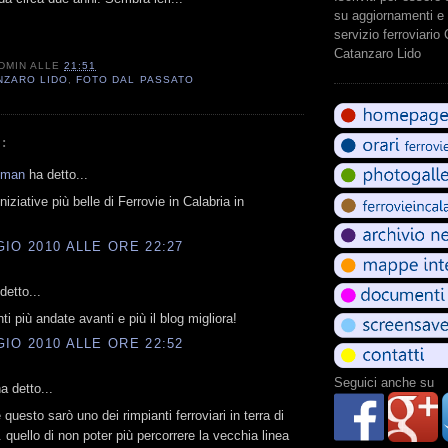
su aggiornamenti e 
servizio ferroviario
Catanzaro Lido
DMIN
ALLE
21:51
NZARO LIDO
,
FOTO DAL PASSATO
:
kman
ha detto...
niziative più belle di Ferrovie in Calabria in
IO 2010 ALLE ORE 22:27
etto...
i più andate avanti e più il blog migliora!
IO 2010 ALLE ORE 22:52
Seguici anche su
a detto...
questo sarò uno dei rimpianti ferroviari in terra di
. quello di non poter più percorrere la vecchia linea