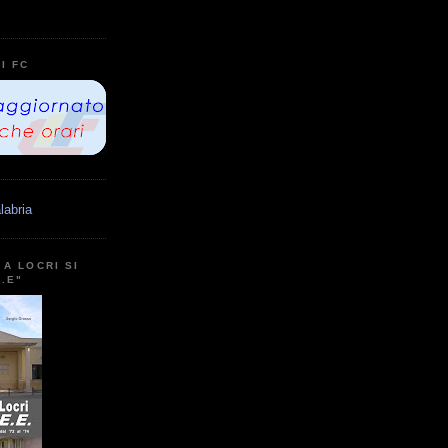
I FC
labria
A LOCRI SI
E.E"