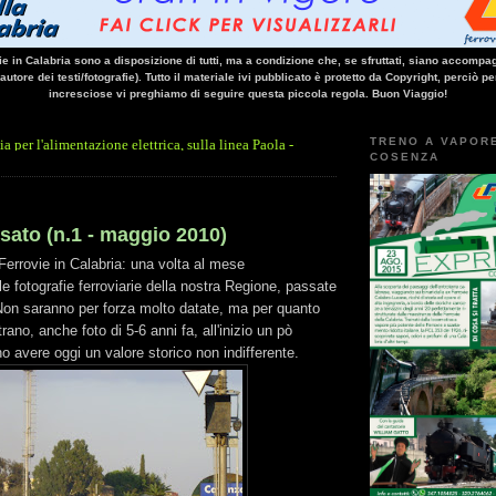
vie in Calabria sono a disposizione di tutti, ma a condizione che, se sfruttati, siano accompag
 autore dei testi/fotografie). Tutto il materiale ivi pubblicato è protetto da Copyright, perciò pe
incresciose vi preghiamo di seguire questa piccola regola. Buon Viaggio!
TRENO A VAPOR
imentazione elettrica, sulla linea Paola - Cosenza, causa l'arresto improvviso di un t
COSENZA
sato (n.1 - maggio 2010)
Ferrovie in Calabria: una volta al mese
e fotografie ferroviarie della nostra Regione, passate
 Non saranno per forza molto datate, ma per quanto
ano, anche foto di 5-6 anni fa, all'inizio un pò
no avere oggi un valore storico non indifferente.