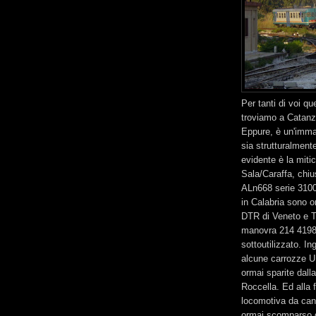
Per tanti di voi qu
troviamo a Catanzar
Eppure, è un'imma
sia strutturalmente
evidente è la mit
Sala/Caraffa, chiu
ALn668 serie 3100
in Calabria sono or
DTR di Veneto e To
manovra 214 4198,
sottoutilizzato. 
alcune carrozze U
ormai sparite dall
Roccella. Ed alla f
locomotiva da cant
ormai scomparso d