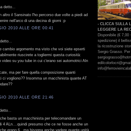
a detto...
 altro il Sansinato l'ho percorso due volte a piedi ad
nire nell'arco di una decina di giorni :p
- CLICCA SULLA
IO 2010 ALLE ORE 00:41
LEGGERE LA REC
Disponibile (€ 7,00 
spedizione) il bell
etto...
la ricostruzione sto
 cambio argomento ma visto che voi siete epserti
Sergio Grasso. Per 
abilmente riuscirete a togliermi questa curiosità:
sergiograsso@hotmai
n video su you tube in cui c'erano sei automotrici Aln
edilcolorlocri@gmai
info@ferrovieincalab
ccate, ma per fare quella composizione quanti
ti ci vogliono?? Insomma un macchinista quante AT
ndare??
IO 2010 ALLE ORE 21:46
etto...
 che basta un macchinista per telecomandare un
i 4 ALn....quindi presumo che ce ne fosse anche un
o che erano 6...ma bisogna anche vedere quante unità