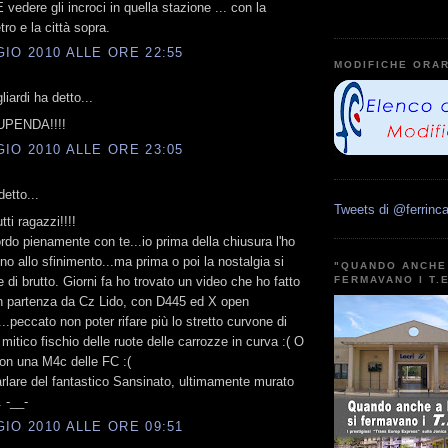
 vedere gli incroci in quella stazione ... con la
etro e la città sopra.
IO 2010 ALLE ORE 22:55
MODIFICHE ORAR
iardi ha detto...
PENDA!!!!
IO 2010 ALLE ORE 23:05
etto...
Tweets di @ferrinca
tti ragazzi!!!!
rdo pienamente con te...io prima della chiusura l'ho
ino allo sfinimento...ma prima o poi la nostalgia si
"QUANDO ANCHE 
e di brutto. Giorni fa ho trovato un video che ho fatto
FERMAVANO I T.
in partenza da Cz Lido, con D445 ed X open
...peccato non poter rifare più lo stretto curvone di
 mitico fischio delle ruote delle carrozze in curva :( O
con una M4c delle FC :(
rlare del fantastico Sansinato, ultimamente murato
. -__-
IO 2010 ALLE ORE 09:51