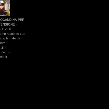
 LOCANDINA PER
ENSIONE -
+ € 2,00
issimo racconto con
rica, firmato da
info:
l.it -
l.com -
ria.it