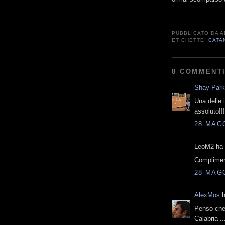
PUBBLICATO DA
A
ETICHETTE:
CATA
8 COMMENTI
Shay Par
Una delle i
assoluto!!!
28 MAGG
LeoM2 ha d
Compliment
28 MAGG
AlexMos
h
Penso che 
Calabria ..