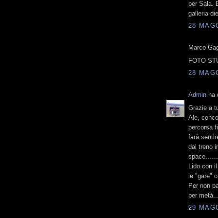
per Sala. E
galleria di
28 MAGG
Marco Gagl
FOTO STU
28 MAGG
Admin
ha d
Grazie a tu
Ale, conco
percorsa f
farà sentir
dal treno 
space......
Lido con il
le "gare" 
Per non pa
per metà..
29 MAGG