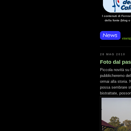
I contenuti di Ferro
della fonte (blog o
• 14/10/14 • La mancanza di energia per l'al
28 MAG 2010
Foto dal pas
Piccola novità su 
pubblicheremo dell
ormai alla storia.
possa sembrare str
bistrattate, posso