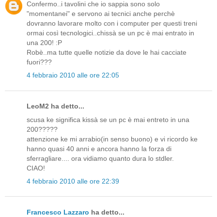
Confermo..i tavolini che io sappia sono solo
"momentanei" e servono ai tecnici anche perchè
dovranno lavorare molto con i computer per questi treni
ormai così tecnologici..chissà se un pc è mai entrato in
una 200! :P
Robè..ma tutte quelle notizie da dove le hai cacciate
fuori???
4 febbraio 2010 alle ore 22:05
LeoM2 ha detto...
scusa ke significa kissà se un pc è mai entreto in una
200?????
attenzione ke mi arrabio(in senso buono) e vi ricordo ke
hanno quasi 40 anni e ancora hanno la forza di
sferragliare.... ora vidiamo quanto dura lo stdler.
CIAO!
4 febbraio 2010 alle ore 22:39
Francesco Lazzaro
ha detto...