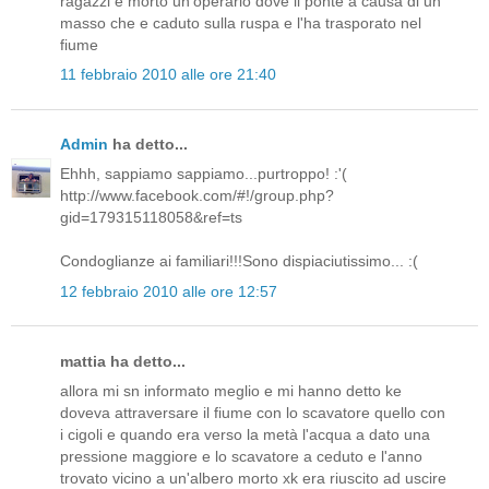
ragazzi e morto un'operario dove il ponte a causa di un
masso che e caduto sulla ruspa e l'ha trasporato nel
fiume
11 febbraio 2010 alle ore 21:40
Admin
ha detto...
Ehhh, sappiamo sappiamo...purtroppo! :'(
http://www.facebook.com/#!/group.php?
gid=179315118058&ref=ts
Condoglianze ai familiari!!!Sono dispiaciutissimo... :(
12 febbraio 2010 alle ore 12:57
mattia ha detto...
allora mi sn informato meglio e mi hanno detto ke
doveva attraversare il fiume con lo scavatore quello con
i cigoli e quando era verso la metà l'acqua a dato una
pressione maggiore e lo scavatore a ceduto e l'anno
trovato vicino a un'albero morto xk era riuscito ad uscire