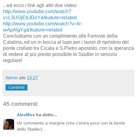
...ed ecco i link agli altri due video:
http://www.youtube.com/watch?
v=L3UOjEbJDoY&feature=related
http://www.youtube.com/watch?v=4r-
wApAIgYg&feature=related
Concludiamo con un complimento alle Ferrovie della
Calabria, ed un in bocca al lupo per i lavori di ripristino del
ponte crollato tra Cicala e S.Pietro apostolo, con la speranza
di vedere al più presto possibile lo Stadler in servizio
regolare!
Admin
alle
14:27
Condividi
45 commenti:
AlexMos
ha detto...
Un commento a margine (che c'entra poco con la bontà
dello Stadler) ..