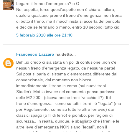
Legare il freno d'emergenza? o.O
No, aspetta, forse quest'aspetto non è chiaro...allora,
qualora qualcuno preme il freno d'emergenza, non frena
di botto il treno, ma il macchinista si accerta del pericolo
e decide se fermarlo o meno, entro 10 secondi tutto ciò.
5 febbraio 2010 alle ore 21:40
Francesco Lazzaro
ha detto...
Beh..io credo ci sia stata un po' di confusione..non c'è
nessun freno d'emergenza legato, da nessuna parte!
Sul post si parla di sistema d'emergenza differente dal
convenzionale, dal momento non blocca
immediatamente il treno in corsa (sui nuovi treni
Stadler). Mattia invece nel commento penso parlasse
delle M2.200...(diceva anche treni "vecchiotti"!)..lì il
freno d'emergenza - come su tutti i treni - è "legato" (ma
per Regolamento, come su tutte le altre ferrovie) dai
classici spago (o fil di ferro) e piombo, per ragioni di
sicurezza.. In realtà, dunque, è sbagliato che i freni e le
altre leve d'emergenza NON siano "legati", non il