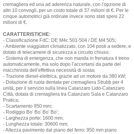
cremagliera ed una ad aderenza naturale, con l'opzione di
altri 10 convogli, per un costo totale di 37 milioni di €. Per le
cinque automotrici già ordinate invece sono stati spesi 22
milioni di €.
CARATTERISTICHE:
- Classificazione FdC: DE M4c 501-504 / DE M4 505;
- Ambiente viaggiatori climatizzato, con 104 posti a sedere, e
dotato di telecamere di sicurezza a circuito chiuso;
- Sistema di emergenza, che non manda in frenatura il treno
automaticamente, ma solo dopo l'accertarsi da parte del
macchinista dell'effettiva necessità di sosta;
- Trazione diesel-elettrica, grazie ad un motore da 380 kW;
- Dotazione di ruota dentata per cremagliera Strubb per 4
unità, per il servizio sulla linea Catanzaro Lido-Catanzaro
Città, dotata di cremagliera tra Catanzaro Sala e Catanzaro
Pratica;
- Scartamento 950 mm;
- Rodiggio Bo' Bo' Bo' Bo';
- Larghezza porte: 1600 mm;
- Lunghezza totale: 30600 mm;
- Altezza pavimento dal piano del ferro: 950 mm piano