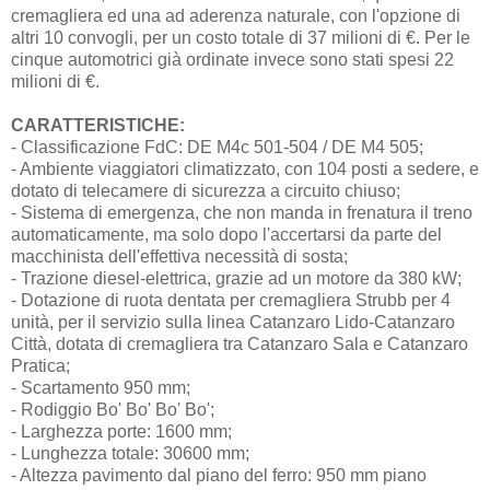
cremagliera ed una ad aderenza naturale, con l'opzione di
altri 10 convogli, per un costo totale di 37 milioni di €. Per le
cinque automotrici già ordinate invece sono stati spesi 22
milioni di €.
CARATTERISTICHE:
- Classificazione FdC: DE M4c 501-504 / DE M4 505;
- Ambiente viaggiatori climatizzato, con 104 posti a sedere, e
dotato di telecamere di sicurezza a circuito chiuso;
- Sistema di emergenza, che non manda in frenatura il treno
automaticamente, ma solo dopo l'accertarsi da parte del
macchinista dell'effettiva necessità di sosta;
- Trazione diesel-elettrica, grazie ad un motore da 380 kW;
- Dotazione di ruota dentata per cremagliera Strubb per 4
unità, per il servizio sulla linea Catanzaro Lido-Catanzaro
Città, dotata di cremagliera tra Catanzaro Sala e Catanzaro
Pratica;
- Scartamento 950 mm;
- Rodiggio Bo' Bo' Bo' Bo';
- Larghezza porte: 1600 mm;
- Lunghezza totale: 30600 mm;
- Altezza pavimento dal piano del ferro: 950 mm piano