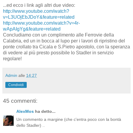
...ed ecco i link agli altri due video:
http://www.youtube.com/watch?
v=L3UOjEbJDoY&feature=related
http://www.youtube.com/watch?v=4r-
wApAIgYg&feature=related
Concludiamo con un complimento alle Ferrovie della
Calabria, ed un in bocca al lupo per i lavori di ripristino del
ponte crollato tra Cicala e S.Pietro apostolo, con la speranza
di vedere al più presto possibile lo Stadler in servizio
regolare!
Admin
alle
14:27
Condividi
45 commenti:
AlexMos
ha detto...
Un commento a margine (che c'entra poco con la bontà
dello Stadler) ..