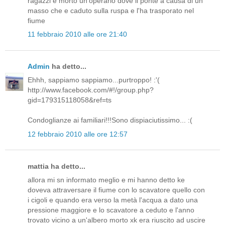
ragazzi e morto un'operario dove il ponte a causa di un
masso che e caduto sulla ruspa e l'ha trasporato nel
fiume
11 febbraio 2010 alle ore 21:40
Admin
ha detto...
Ehhh, sappiamo sappiamo...purtroppo! :'(
http://www.facebook.com/#!/group.php?
gid=179315118058&ref=ts
Condoglianze ai familiari!!!Sono dispiaciutissimo... :(
12 febbraio 2010 alle ore 12:57
mattia ha detto...
allora mi sn informato meglio e mi hanno detto ke
doveva attraversare il fiume con lo scavatore quello con
i cigoli e quando era verso la metà l'acqua a dato una
pressione maggiore e lo scavatore a ceduto e l'anno
trovato vicino a un'albero morto xk era riuscito ad uscire