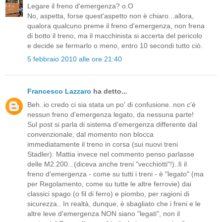
Legare il freno d'emergenza? o.O
No, aspetta, forse quest'aspetto non è chiaro...allora,
qualora qualcuno preme il freno d'emergenza, non frena
di botto il treno, ma il macchinista si accerta del pericolo
e decide se fermarlo o meno, entro 10 secondi tutto ciò.
5 febbraio 2010 alle ore 21:40
Francesco Lazzaro
ha detto...
Beh..io credo ci sia stata un po' di confusione..non c'è
nessun freno d'emergenza legato, da nessuna parte!
Sul post si parla di sistema d'emergenza differente dal
convenzionale, dal momento non blocca
immediatamente il treno in corsa (sui nuovi treni
Stadler). Mattia invece nel commento penso parlasse
delle M2.200...(diceva anche treni "vecchiotti"!)..lì il
freno d'emergenza - come su tutti i treni - è "legato" (ma
per Regolamento, come su tutte le altre ferrovie) dai
classici spago (o fil di ferro) e piombo, per ragioni di
sicurezza.. In realtà, dunque, è sbagliato che i freni e le
altre leve d'emergenza NON siano "legati", non il