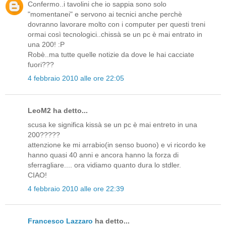
Confermo..i tavolini che io sappia sono solo
"momentanei" e servono ai tecnici anche perchè
dovranno lavorare molto con i computer per questi treni
ormai così tecnologici..chissà se un pc è mai entrato in
una 200! :P
Robè..ma tutte quelle notizie da dove le hai cacciate
fuori???
4 febbraio 2010 alle ore 22:05
LeoM2 ha detto...
scusa ke significa kissà se un pc è mai entreto in una
200?????
attenzione ke mi arrabio(in senso buono) e vi ricordo ke
hanno quasi 40 anni e ancora hanno la forza di
sferragliare.... ora vidiamo quanto dura lo stdler.
CIAO!
4 febbraio 2010 alle ore 22:39
Francesco Lazzaro
ha detto...