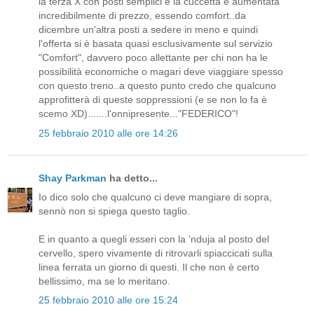
la terza X con posti semplici e la cuccetta è aumentata
incredibilmente di prezzo, essendo comfort..da
dicembre un'altra posti a sedere in meno e quindi
l'offerta si è basata quasi esclusivamente sul servizio
"Comfort", davvero poco allettante per chi non ha le
possibilità economiche o magari deve viaggiare spesso
con questo treno..a questo punto credo che qualcuno
approfitterà di queste soppressioni (e se non lo fa è
scemo XD).......l'onnipresente..."FEDERICO"!
25 febbraio 2010 alle ore 14:26
Shay Parkman
ha detto...
Io dico solo che qualcuno ci deve mangiare di sopra,
sennò non si spiega questo taglio.
E in quanto a quegli esseri con la 'nduja al posto del
cervello, spero vivamente di ritrovarli spiaccicati sulla
linea ferrata un giorno di questi. Il che non è certo
bellissimo, ma se lo meritano.
25 febbraio 2010 alle ore 15:24