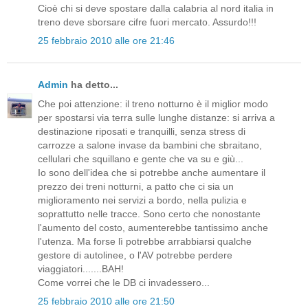
Cioè chi si deve spostare dalla calabria al nord italia in
treno deve sborsare cifre fuori mercato. Assurdo!!!
25 febbraio 2010 alle ore 21:46
Admin
ha detto...
Che poi attenzione: il treno notturno è il miglior modo
per spostarsi via terra sulle lunghe distanze: si arriva a
destinazione riposati e tranquilli, senza stress di
carrozze a salone invase da bambini che sbraitano,
cellulari che squillano e gente che va su e giù...
Io sono dell'idea che si potrebbe anche aumentare il
prezzo dei treni notturni, a patto che ci sia un
miglioramento nei servizi a bordo, nella pulizia e
soprattutto nelle tracce. Sono certo che nonostante
l'aumento del costo, aumenterebbe tantissimo anche
l'utenza. Ma forse lì potrebbe arrabbiarsi qualche
gestore di autolinee, o l'AV potrebbe perdere
viaggiatori.......BAH!
Come vorrei che le DB ci invadessero...
25 febbraio 2010 alle ore 21:50