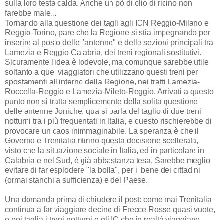
sulla loro testa calda. Anche un pò di olio di ricino non
farebbe male...
Tornando alla questione dei tagli agli ICN Reggio-Milano e
Reggio-Torino, pare che la Regione si stia impegnando per
inserire al posto delle "antenne" e delle sezioni principali tra
Lamezia e Reggio Calabria, dei treni regionali sostitutivi.
Sicuramente l'idea è lodevole, ma comunque sarebbe utile
soltanto a quei viaggiatori che utilizzano questi treni per
spostamenti all'interno della Regione, nei tratti Lamezia-
Roccella-Reggio e Lamezia-Mileto-Reggio. Arrivati a questo
punto non si tratta semplicemente della solita questione
delle antenne Joniche: qua si parla del taglio di due treni
notturni tra i più frequentati in Italia, e questo rischierebbe di
provocare un caos inimmaginabile. La speranza è che il
Governo e Trenitalia ritirino questa decisione scellerata,
visto che la situazione sociale in Italia, ed in particolare in
Calabria e nel Sud, è già abbastanza tesa. Sarebbe meglio
evitare di far esplodere "la bolla", per il bene dei cittadini
(ormai stanchi a sufficienza) e del Paese.
Una domanda prima di chiudere il post: come mai Trenitalia
continua a far viaggiare decine di Frecce Rosse quasi vuote,
e poi taglia i treni notturni e gli IC che in realtà viaggiano