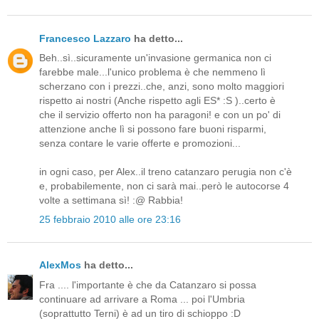
Francesco Lazzaro
ha detto...
Beh..sì..sicuramente un'invasione germanica non ci
farebbe male...l'unico problema è che nemmeno lì
scherzano con i prezzi..che, anzi, sono molto maggiori
rispetto ai nostri (Anche rispetto agli ES* :S )..certo è
che il servizio offerto non ha paragoni! e con un po' di
attenzione anche lì si possono fare buoni risparmi,
senza contare le varie offerte e promozioni...
in ogni caso, per Alex..il treno catanzaro perugia non c'è
e, probabilemente, non ci sarà mai..però le autocorse 4
volte a settimana sì! :@ Rabbia!
25 febbraio 2010 alle ore 23:16
AlexMos
ha detto...
Fra .... l'importante è che da Catanzaro si possa
continuare ad arrivare a Roma ... poi l'Umbria
(soprattutto Terni) è ad un tiro di schioppo :D