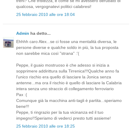
treni? Che tristezza, e come se mi avessero derubato di
qualcosa, vergognatevi politici calabresi!
25 febbraio 2010 alle ore 18:04
Admin
ha detto...
Ehhhh caro Alex...se ci fosse una mentalità diversa, le
persone diverse e qualche soldo in più, la tua proposta
non sarebbe mica così "strana" :'(
Peppe, il guaio mostruoso è che adesso si inizia a
sopprimere addirittura sulla Tirrenica!!!Qualche anno fa
l'unico rischio era quello di lasciare la Jonica senza
antenne...ma ora il rischio è quello di lasciare la Calabria
intera senza uno straccio di collegamento ferroviario
Pax :(
Comunque già la macchina anti-tagli è partita...speriamo
bene!!!
Peppe, ti ringrazio per la tua vicinanza ed il tuo
impegno!!Speriamo di vederci presto tutti assieme!
25 febbraio 2010 alle ore 18:25