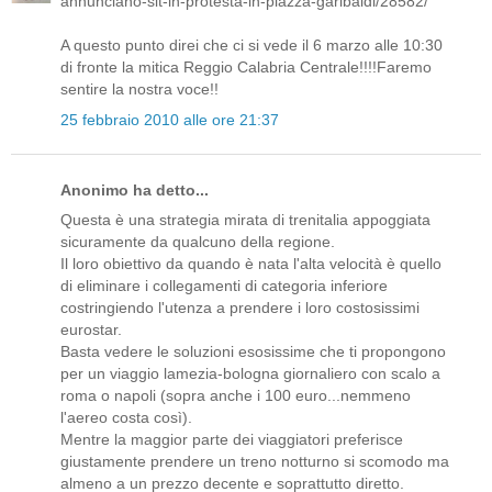
annunciano-sit-in-protesta-in-piazza-garibaldi/28582/
A questo punto direi che ci si vede il 6 marzo alle 10:30
di fronte la mitica Reggio Calabria Centrale!!!!Faremo
sentire la nostra voce!!
25 febbraio 2010 alle ore 21:37
Anonimo ha detto...
Questa è una strategia mirata di trenitalia appoggiata
sicuramente da qualcuno della regione.
Il loro obiettivo da quando è nata l'alta velocità è quello
di eliminare i collegamenti di categoria inferiore
costringiendo l'utenza a prendere i loro costosissimi
eurostar.
Basta vedere le soluzioni esosissime che ti propongono
per un viaggio lamezia-bologna giornaliero con scalo a
roma o napoli (sopra anche i 100 euro...nemmeno
l'aereo costa così).
Mentre la maggior parte dei viaggiatori preferisce
giustamente prendere un treno notturno si scomodo ma
almeno a un prezzo decente e soprattutto diretto.