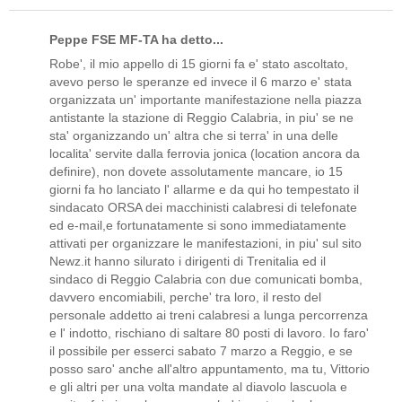
Peppe FSE MF-TA ha detto...
Robe', il mio appello di 15 giorni fa e' stato ascoltato,
avevo perso le speranze ed invece il 6 marzo e' stata
organizzata un' importante manifestazione nella piazza
antistante la stazione di Reggio Calabria, in piu' se ne
sta' organizzando un' altra che si terra' in una delle
localita' servite dalla ferrovia jonica (location ancora da
definire), non dovete assolutamente mancare, io 15
giorni fa ho lanciato l' allarme e da qui ho tempestato il
sindacato ORSA dei macchinisti calabresi di telefonate
ed e-mail,e fortunatamente si sono immediatamente
attivati per organizzare le manifestazioni, in piu' sul sito
Newz.it hanno silurato i dirigenti di Trenitalia ed il
sindaco di Reggio Calabria con due comunicati bomba,
davvero encomiabili, perche' tra loro, il resto del
personale addetto ai treni calabresi a lunga percorrenza
e l' indotto, rischiano di saltare 80 posti di lavoro. Io faro'
il possibile per esserci sabato 7 marzo a Reggio, e se
posso saro' anche all'altro appuntamento, ma tu, Vittorio
e gli altri per una volta mandate al diavolo lascuola e