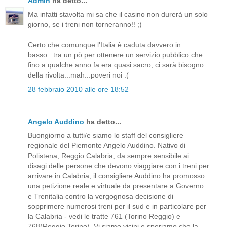
Admin
ha detto...
Ma infatti stavolta mi sa che il casino non durerà un solo
giorno, se i treni non torneranno!! ;)
Certo che comunque l'Italia è caduta davvero in
basso...tra un pò per ottenere un servizio pubblico che
fino a qualche anno fa era quasi sacro, ci sarà bisogno
della rivolta...mah...poveri noi :(
28 febbraio 2010 alle ore 18:52
Angelo Auddino
ha detto...
Buongiorno a tutti/e siamo lo staff del consigliere
regionale del Piemonte Angelo Auddino. Nativo di
Polistena, Reggio Calabria, da sempre sensibile ai
disagi delle persone che devono viaggiare con i treni per
arrivare in Calabria, il consigliere Auddino ha promosso
una petizione reale e virtuale da presentare a Governo
e Trenitalia contro la vergognosa decisione di
sopprimere numerosi treni per il sud e in particolare per
la Calabria - vedi le tratte 761 (Torino Reggio) e
768(Reggio Torino). Vi siamo vicini e speriamo che la