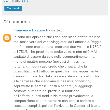
Admin
alle
13:24
Condividi
22 commenti:
Francesco Lazzaro
ha detto...
Io sono dell'opinione che i dati non siano affatto reali: se
mai fosse vero dei venti viaggiatori da Lamezia a Reggio
potrà essere capitato una, massimo due volte..io il 750/2
e il 751/3 li ho presi molte molte volte, e non mi è MAI
capitato di essere da solo nello scompartimento, mai
meno di quattro persone (nei casi di massima
fortuna!)..in ogni caso credo che ci sia anche la
possibilità che il traffico su questi treni sia leggermente
diminuito, ma è Trenitalia la causa stessa del calo: oltre
alle carrozze che viaggiano in pessime condizioni,
soprattutto le semplici "posti a sedere", si aggiunge il
costante aumento dei prezzi e la riduzione
dell'offerta..questi treni inizialmente prevedevano la
composizione con tre carrozze con posti a sedere e
cuccette semplici..poi con l'arrivo delle Comfort si è tolta