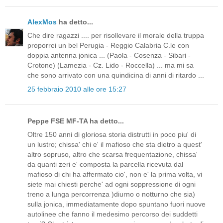
AlexMos
ha detto...
Che dire ragazzi .... per risollevare il morale della truppa
proporrei un bel Perugia - Reggio Calabria C.le con
doppia antenna jonica ... (Paola - Cosenza - Sibari -
Crotone) (Lamezia - Cz. Lido - Roccella) ... ma mi sa
che sono arrivato con una quindicina di anni di ritardo ...
25 febbraio 2010 alle ore 15:27
Peppe FSE MF-TA ha detto...
Oltre 150 anni di gloriosa storia distrutti in poco piu' di
un lustro; chissa' chi e' il mafioso che sta dietro a quest'
altro sopruso, altro che scarsa frequentazione, chissa'
da quanti zeri e' composta la parcella ricevuta dal
mafioso di chi ha affermato cio', non e' la prima volta, vi
siete mai chiesti perche' ad ogni soppressione di ogni
treno a lunga percorrenza )diurno o notturno che sia)
sulla jonica, immediatamente dopo spuntano fuori nuove
autolinee che fanno il medesimo percorso dei suddetti