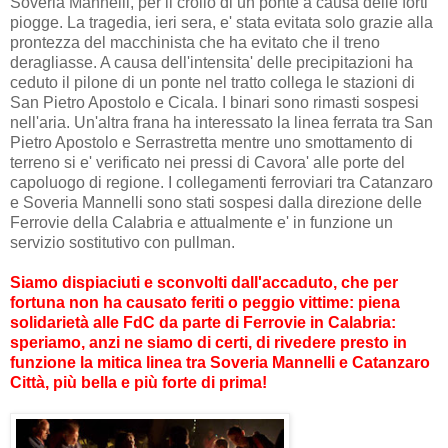
Soveria Mannelli, per il crollo di un ponte a causa delle forti
piogge. La tragedia, ieri sera, e' stata evitata solo grazie alla
prontezza del macchinista che ha evitato che il treno
deragliasse. A causa dell'intensita' delle precipitazioni ha
ceduto il pilone di un ponte nel tratto collega le stazioni di
San Pietro Apostolo e Cicala. I binari sono rimasti sospesi
nell'aria. Un'altra frana ha interessato la linea ferrata tra San
Pietro Apostolo e Serrastretta mentre uno smottamento di
terreno si e' verificato nei pressi di Cavora' alle porte del
capoluogo di regione. I collegamenti ferroviari tra Catanzaro
e Soveria Mannelli sono stati sospesi dalla direzione delle
Ferrovie della Calabria e attualmente e' in funzione un
servizio sostitutivo con pullman.
Siamo dispiaciuti e sconvolti dall'accaduto, che per
fortuna non ha causato feriti o peggio vittime: piena
solidarietà alle FdC da parte di Ferrovie in Calabria:
speriamo, anzi ne siamo di certi, di rivedere presto in
funzione la mitica linea tra Soveria Mannelli e Catanzaro
Città, più bella e più forte di prima!