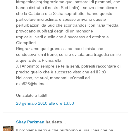
idrogeologico(ringraziamo quei bastardi di piromani, che
hanno distrutto il nostro Sud Italia)...senza dimenticare
che la Calabria e la Sicilia soprattutto, hanno questo
particolare microclima, e spesso arrivano queste
perturbazioni da Sud che scontrandosi con l'aria fredda
provocano nubifragi degni di un monsone
tropicale...vedi quello che è successo ad ottobre a
Giampilieri...
Ringraziamo quel grandissimo macchinista che
conduceva ieri il treno, se si è evitata una tragedia simile
a quella della Fiumarella!
X l'Anonimo: sempre se te la senti, potresti raccontare di
preciso quello che è successo visto che eri lì? :O
Nel caso, se vuoi, mandami un'email ad
exp826@hotmail.it
Un saluto a tutti!!!
28 gennaio 2010 alle ore 13:53
Shay Parkman
ha detto...
Il problema serio è che purtroppo è una linea che ha