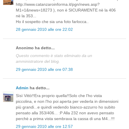
http://www.catanzaroinforma.it/pgn/news.asp?
M1=1&news=18273 ), non è SICURAMENTE nè la 406
nè la 353...
Ho il sospetto che sia una foto farlocca..
28 gennaio 2010 alle ore 22:02
Anonimo ha detto...
Questo commento è stato eliminato da un
amministratore del blog.
29 gennaio 2010 alle ore 07:38
Admin
ha detto...
Sìsì Vittò!!Era proprio quella!!Solo che l'ho vista
piccolina, e non l'ho poi aperta per vederla in dimensioni
più grandi...e quindi vedendo bianco-azzurro ho subito
pensato alla 353/406... :P Alla 232 non avevo pensato
perchè a prima vista sembrava la cassa di una M4...!!!
29 gennaio 2010 alle ore 12:57