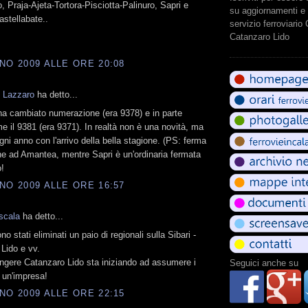
, Praja-Ajeta-Tortora-Pisciotta-Palinuro, Sapri e
su aggiornamenti e 
astellabate..
servizio ferroviario
Catanzaro Lido
NO 2009 ALLE ORE 20:08
 Lazzaro
ha detto...
i ha cambiato numerazione (era 9378) e in parte
me il 9381 (era 9371). In realtà non è una novità, ma
ni anno con l'arrivo della bella stagione. (PS: ferma
he ad Amantea, mentre Sapri è un'ordinaria fermata
!
NO 2009 ALLE ORE 16:57
ascala
ha detto...
o stati eliminati un paio di regionali sulla Sibari -
Lido e vv.
ngere Catanzaro Lido sta iniziando ad assumere i
Seguici anche su
i un'impresa!
NO 2009 ALLE ORE 22:15