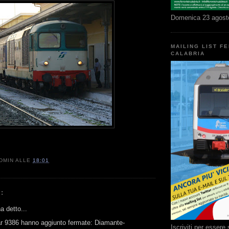
Domenica 23 agost
MAILING LIST F
CALABRIA
DMIN
ALLE
18:01
:
 detto...
ar 9386 hanno aggiunto fermate: Diamante-
Iscriviti per esser