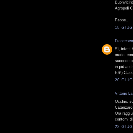
Buonvicino
Agropoli C
Peppe..
18 GIUG
Francesco
Sì, infatt
orario, co
succede og
in più anc
ES!) Ciaoo
20 GIUG
Vittorio L
Occhio, son
Catanzaro 
Ora raggiu
contorni d
23 GIUG