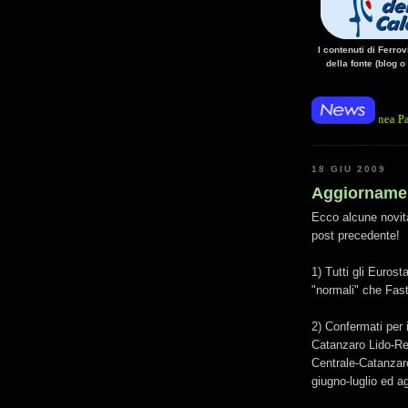
I contenuti di Ferro
della fonte (blog o
/14 • La mancanza di energia per l'alimentazione elettrica, sulla linea Paola - Cosenz
18 GIU 2009
Aggiornamen
Ecco alcune novità
post precedente!
1) Tutti gli Euros
"normali" che Fast
2) Confermati per 
Catanzaro Lido-Re
Centrale-Catanzaro
giugno-luglio ed a