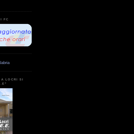
I FC
labria
A LOCRI SI
E.E"