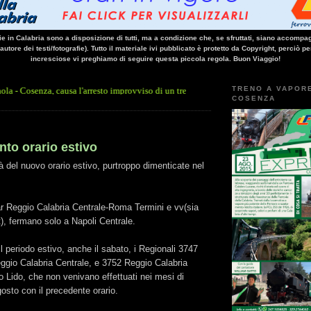
vie in Calabria sono a disposizione di tutti, ma a condizione che, se sfruttati, siano accompag
 autore dei testi/fotografie). Tutto il materiale ivi pubblicato è protetto da Copyright, perciò pe
incresciose vi preghiamo di seguire questa piccola regola. Buon Viaggio!
TRENO A VAPOR
a, causa l'arresto improvviso di un treno nella galleria Santomarco: si è trattato del
COSENZA
to orario estivo
 del nuovo orario estivo, purtroppo dimenticate nel
tar Reggio Calabria Centrale-Roma Termini e vv(sia
), fermano solo a Napoli Centrale.
il periodo estivo, anche il sabato, i Regionali 3747
ggio Calabria Centrale, e 3752 Reggio Calabria
 Lido, che non venivano effettuati nei mesi di
gosto con il precedente orario.