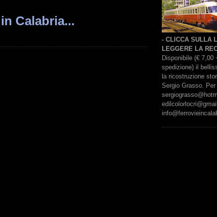
in Calabria...
- CLICCA SULLA
LEGGERE LA REC
Disponibile (€ 7,00 
spedizione) il bell
la ricostruzione sto
Sergio Grasso. Per 
sergiograsso@hotmai
edilcolorlocri@gmai
info@ferrovieincalab