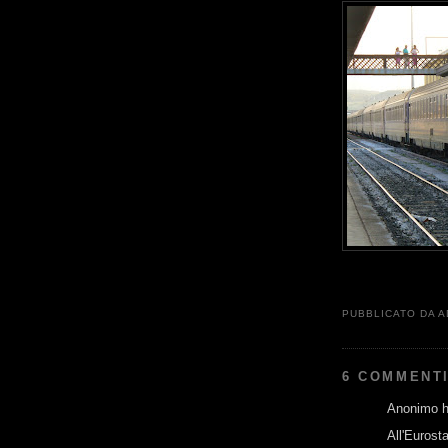
PUBBLICATO DA
A
6 COMMENTI
Anonimo ha
All'Eurost