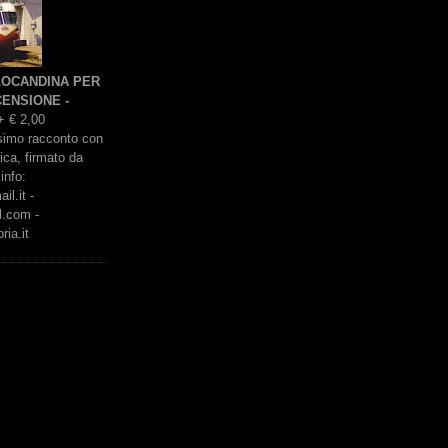
 LOCANDINA PER
ENSIONE -
+ € 2,00
issimo racconto con
rica, firmato da
info:
l.it -
l.com -
ria.it