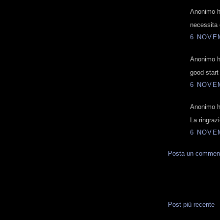
Anonimo ha
necessita d
6 NOVEM
Anonimo ha
good start
6 NOVEM
Anonimo ha
La ringraz
6 NOVEM
Posta un commen
Post più recente