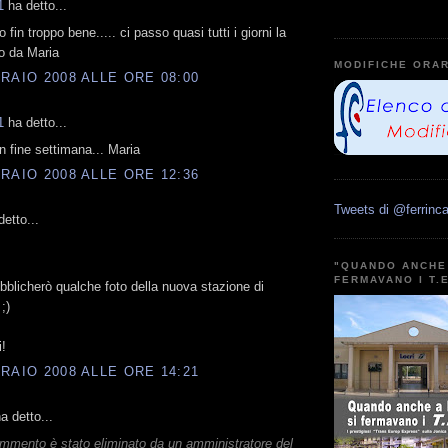
1
ha detto...
fin troppo bene..... ci passo quasi tutti i giorni la
ao da Maria
MODIFICHE ORAR
RAIO 2008 ALLE ORE 08:00
1
ha detto...
n fine settimana... Maria
RAIO 2008 ALLE ORE 12:36
Tweets di @ferrinca
etto...
"QUANDO ANCHE 
FERMAVANO I T.
ubblicherò qualche foto della nuova stazione di
;)
i!
RAIO 2008 ALLE ORE 14:21
 detto...
mmento è stato eliminato da un amministratore del