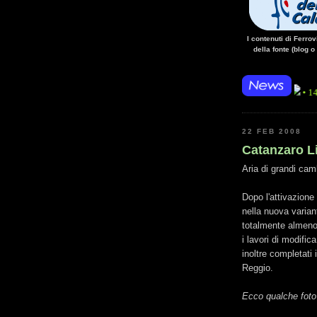
I contenuti di Ferro
della fonte (blog o
• 14/10/14 • La
22 FEB 2008
Catanzaro Lid
Aria di grandi cam
Dopo l'attivazione
nella nuova varian
totalmente almeno
i lavori di modific
inoltre completati 
Reggio.
Ecco qualche foto