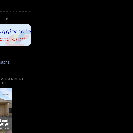
I FC
labria
A LOCRI SI
E.E"