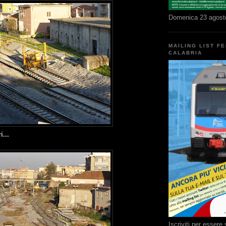
Domenica 23 agost
MAILING LIST F
CALABRIA
i...
Iscriviti per esser