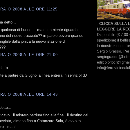
RAIO 2008 ALLE ORE 11:25
a detto...
- CLICCA SULLA
LEGGERE LA REC
 qualcosa di buono.... ma si sa niente riguardo
Disponibile (€ 7,00 
zione del nuovo tracciato?? in parole povere quando
spedizione) il bell
ungbile dalla jonica la nuova stazione di
la ricostruzione sto
???
Sergio Grasso. Per 
RAIO 2008 ALLE ORE 21:00
sergiograsso@hotmai
edilcolorlocri@gmai
info@ferrovieincalab
etto...
e a partire da Giugno la linea entrerà in servizio! :D
RAIO 2008 ALLE ORE 14:49
etto...
cavo...il mistero perdura fino alla fine...il destino del
acciato, almeno fino a Catanzaro Sala, è avvolto
bre...mah!