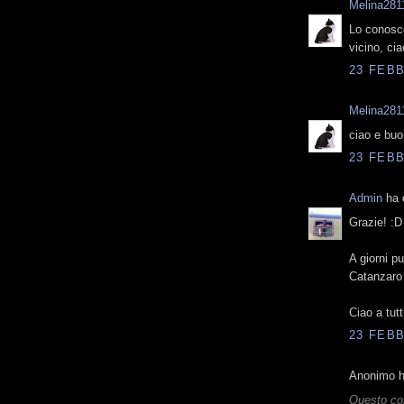
Melina281
Lo conosco 
vicino, ci
23 FEBB
Melina281
ciao e buo
23 FEBB
Admin
ha d
Grazie! :D
A giorni p
Catanzaro 
Ciao a tutt
23 FEBB
Anonimo ha
Questo co