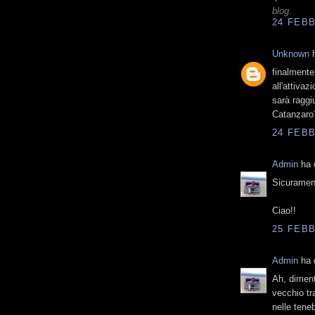
blog.
24 FEBB
Unknown
h
finalmente
all'attiva
sarà raggi
Catanzaro
24 FEBB
Admin
ha d
Sicurament
Ciao!!
25 FEBB
Admin
ha d
Ah, dimenti
vecchio tr
nelle tene