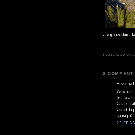
...e gli evidenti 
PUBBLICATO DA
A
8 COMMENTI
Anonimo ha
Wow, che l
Sembra qua
Calabria a
Quindi la 
quasi più n
22 FEBB