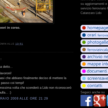
su aggiornamenti e 
servizio ferroviario
Catanzaro Lido
lavori in corso.
DMIN
ALLE
13:51
:
 detto...
avoroni!
si che abbiano finalmente deciso di mettere la
l passo coi tempi!
prossima volta che scenderò a Lido non riconoscerò
Seguici anche su
ulla... :)
RAIO 2008 ALLE ORE 21:29