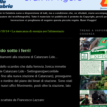
vie in Calabria sono a disposizione di tutti, ma a condizione che, se sfruttati, siano accompag
 autore dei testi/fotografie). Tutto il materiale ivi pubblicato è protetto da Copyright, perciò pe
incresciose vi preghiamo di seguire questa piccola regola. Buon Viaggio!
TRENO A VAPOR
 mancanza di energia per l'alimentazione elettrica, sulla linea Paola - Cosenza, causa
COSENZA
o sotto i ferri!
biamenti alla stazione di Catanzaro Lido...
 dello scambio che dalla ferrovia Jonica immette
te Catanzaro Lido - Settingiano(percorribile
 fino alla nuova stazione di Catanzaro), proseguono
a e riordino del piano dei binari di stazione. Sono stati
i nuovi uffici Movimento, posti oltre la stazione, lato
 scattata da Francesco Lazzaro: