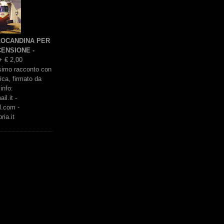
 LOCANDINA PER
ENSIONE -
+ € 2,00
issimo racconto con
rica, firmato da
info:
l.it -
l.com -
ria.it