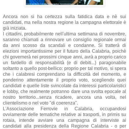
Ancora non si ha certezza sulla fatidica data e nè sui
candidati, ma nella nostra regione la campagna elettorale è
già iniziata.
I cittadini, probabilmente nell'ultima settimana di novembre,
saranno chiamati a rinnovare un consiglio regionale ormai
da anni scosso da scandali e condanne. Si tratterà di
elezioni importantissime per il futuro della Calabria, poichè
chi governerà nei prossimi cinque anni, avrà a proprio carico
un fardello di responsabilità (e di debiti...) paragonabile
soltanto a quello post-bellico: proprio per tal motivo, si spera
che i calabresi comprendano la difficoltà del momento, e
ponderino attentamente il proprio voto, scegliendo quei
candidati e quelle liste svincolate da interessi particolaristici
e lobby, che realmente potranno dare una svolta epocale al
nostro territorio...senza ricadere, ancora una volta, nel
clientelismo o nel voto "di coerenza".
L'Associazione Ferrovie in Calabria, occupandosi
ovviamente delle tematiche relative ai trasporti, in primis su
rotaia, intende avviare una campagna di interviste ai
candidati alla presidenza della Regione Calabria - o per