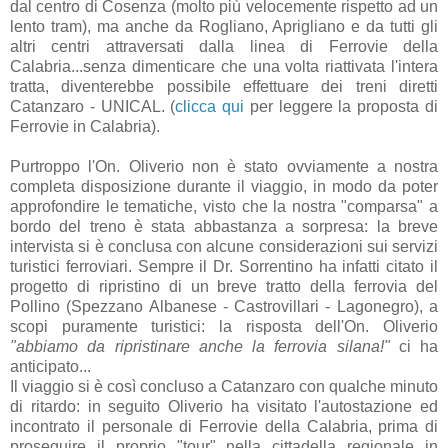
dal centro di Cosenza (molto più velocemente rispetto ad un
lento tram), ma anche da Rogliano, Aprigliano e da tutti gli
altri centri attraversati dalla linea di Ferrovie della
Calabria...senza dimenticare che una volta riattivata l'intera
tratta, diventerebbe possibile effettuare dei treni diretti
Catanzaro - UNICAL. (
clicca qui
per leggere la proposta di
Ferrovie in Calabria).
Purtroppo l'On. Oliverio non è stato ovviamente a nostra
completa disposizione durante il viaggio, in modo da poter
approfondire le tematiche, visto che la nostra "comparsa" a
bordo del treno è stata abbastanza a sorpresa: la breve
intervista si è conclusa con alcune considerazioni sui servizi
turistici ferroviari. Sempre il Dr. Sorrentino ha infatti citato il
progetto di ripristino di un breve tratto della ferrovia del
Pollino (Spezzano Albanese - Castrovillari - Lagonegro), a
scopi puramente turistici: la risposta dell'On. Oliverio
"abbiamo da ripristinare anche la ferrovia silana!"
ci ha
anticipato...
Il viaggio si è così concluso a Catanzaro con qualche minuto
di ritardo: in seguito Oliverio ha visitato l'autostazione ed
incontrato il personale di Ferrovie della Calabria, prima di
proseguire il proprio "tour" nella cittadella regionale in