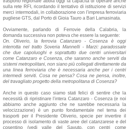
trasporto regionale abbia oggi la capacità di operare anche
sulla rete RFI, ricordando il tentativo di istituzione di servizi
merci intermodali, in collaborazione con l'impresa ferroviaria
pugliese GTS, dal Porto di Gioia Tauro a Bari Lamasinata.
Ovviamente, parlando di Ferrovie della Calabria, la
domanda successiva non poteva che essere la seguente:
On. Oliverio, la ferrovia Catanzaro - Cosenza è oggi
interrotta nel tratto Soveria Mannelli - Marzi: paradossale
che due capoluoghi e soprattutto due centri universitari
come Catanzaro e Cosenza, che saranno anche serviti da
sistemi metropolitani, non siano più collegati direttamente da
una linea ferroviaria che è necessaria anche per i centri
intermedi serviti. Cosa ne pensa? Cosa ne pensa, inoltre,
del travagliato progetto della metropolitana di Cosenza?
Anche in questo caso siamo stati felici di sentire che la
necessità di ripristinare l'intera Catanzaro - Cosenza (e noi
abbiamo anche aggiunto che ne sarebbe necessaria la
velocizzazione) è un punto fondamentale nel tema dei
trasporti per il Presidente Oliverio, specie per invertire il
processo di isolamento di vaste aree del catanzarese e del
cosentino (vedi valle del Savuto, con centri come