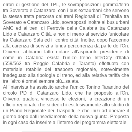
errori di gestione del TPL, le sovrapposizioni gomma/ferro
tra Soverato e Catanzaro, con i bus extraurbani che servono
la stessa tratta percorsa dai treni Regionali di Trenitalia tra
Soverato e Catanzaro Lido, sovrapposti inoltre ai bus urbani
AMC ed ai treni di Ferrovie della Calabria tra Catanzaro
Lido e Catanzaro Città, e non di meno al servizio funicolare
tra Catanzaro Sala ed il centro città. Inoltre, dopo l'accenno
alla carenza di servizi a lunga percorrenza da parte dell'On.
Oliverio, abbiamo fatto notare all'aspirante presidente di
come in Calabria esista l'unico treno InterCity d'Italia
(559/562 tra Reggio Calabria e Taranto) effettuato con
materiale rotabile del trasporto regionale, notevolmente
inadeguato alla tipologia di treno, ed alla relativa tariffa che
tra l'altro è ormai sempre più...salata.
All'intervista ha assistito anche l'amico Tonino Tarantino del
circolo PD di Catanzaro Lido, che ha proposto all'On.
Oliverio, qualora vincesse le elezioni, la creazione di un
ufficio regionale che si dedichi esclusivamente allo studio di
un Piano Regionale dei Trasporti, e che inizi ad operare il
giorno dopo dall'insediamento della nuova giunta. Proposta
in ogni caso da inserire all'interno del programma elettorale.