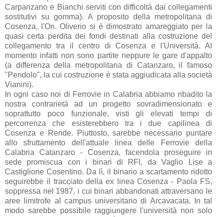
Carpanzano e Bianchi serviti con difficoltà dai collegamenti
sostitutivi su gomma). A proposito della metropolitana di
Cosenza, l'On. Oliverio si è dimostrato amareggiato per la
quasi certa perdita dei fondi destinati alla costruzione del
collegamento tra il centro di Cosenza e l'Università. Al
momento infatti non sono partite neppure le gare d'appalto
(a differenza della metropolitana di Catanzaro, il famoso
"Pendolo", la cui costruzione è stata aggiudicata alla società
Vianini).
In ogni caso noi di Ferrovie in Calabria abbiamo ribadito la
nostra contrarietà ad un progetto sovradimensionato e
soprattutto poco funzionale, visti gli elevati tempi di
percorrenza che esisterebbero tra i due capilinea di
Cosenza e Rende. Piuttosto, sarebbe necessario puntare
allo sfruttamento dell'attuale linea delle Ferrovie della
Calabria Catanzaro - Cosenza, facendola proseguire in
sede promiscua con i binari di RFI, da Vaglio Lise a
Castiglione Cosentino. Da lì, il binario a scartamento ridotto
seguirebbe il tracciato della ex linea Cosenza - Paola FS,
soppressa nel 1987, i cui binari abbandonati attraversano le
aree limitrofe al campus universitario di Arcavacata. In tal
modo sarebbe possibile raggiungere l'università non solo