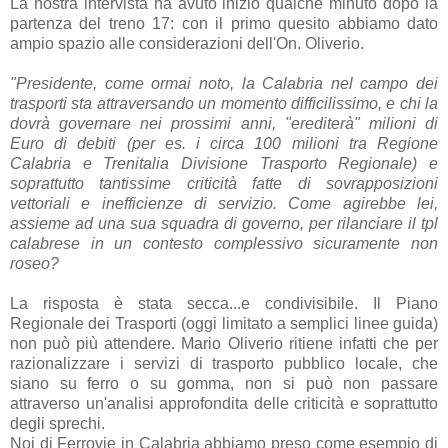
La nostra intervista ha avuto inizio qualche minuto dopo la
partenza del treno 17: con il primo quesito abbiamo dato
ampio spazio alle considerazioni dell'On. Oliverio.
"Presidente, come ormai noto, la Calabria nel campo dei
trasporti sta attraversando un momento difficilissimo, e chi la
dovrà governare nei prossimi anni, "erediterà" milioni di
Euro di debiti (per es. i circa 100 milioni tra Regione
Calabria e Trenitalia Divisione Trasporto Regionale) e
soprattutto tantissime criticità fatte di sovrapposizioni
vettoriali e inefficienze di servizio. Come agirebbe lei,
assieme ad una sua squadra di governo, per rilanciare il tpl
calabrese in un contesto complessivo sicuramente non
roseo?
La risposta è stata secca...e condivisibile. Il Piano
Regionale dei Trasporti (oggi limitato a semplici linee guida)
non può più attendere. Mario Oliverio ritiene infatti che per
razionalizzare i servizi di trasporto pubblico locale, che
siano su ferro o su gomma, non si può non passare
attraverso un'analisi approfondita delle criticità e soprattutto
degli sprechi.
Noi di Ferrovie in Calabria abbiamo preso come esempio di