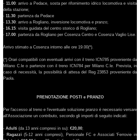
-
11.00
: arrivo a Pedace, sosta per rifornimento idrico locomotiva e visita
della stazione;
-
11.30
: partenza da Pedace
-
13.30
: arrivo a Rogliano, inversione locomotiva e pranzo;
-
16.15
: visita guidata del centro storico di Rogliano;
-
17.00
: partenza da Rogliano per Cosenza Centro e Cosenza Vaglio Lise.
Arrivo stimato a Cosenza intorno alle ore 19.00(*).
(*) Orari compatibili con eventuali arrivi con il treno ICN785 proveniente da
Milano C.le o partenze con il treno ICN784 per Milano C.le. Prevista, in
caso di necessità, la possibilità di attesa del Reg 23853 proveniente da
Paola.
PRENOTAZIONE POSTI e PRANZO
Per l'accesso al treno e l'eventuale soluzione pranzo è necessario versare
all'Associazione un contributo, secondo gli importi di seguito indicati:
-
Adulti
(da 13 anni compresi in su):
€20,00
;
-
Ragazzi
(5-12 anni compresi), Personale FC e Associati 'Ferrovie in