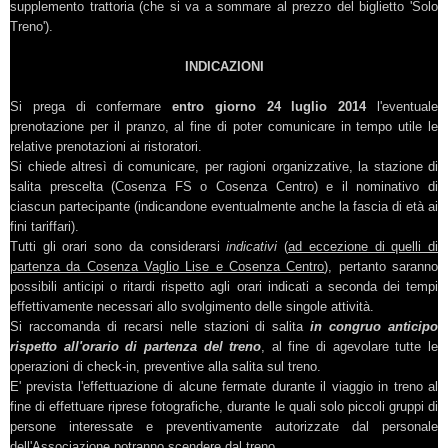
supplemento trattoria (che si va a sommare al prezzo del biglietto 'Solo
Treno').
INDICAZIONI
Si prega di confermare
entro giorno 24 luglio 2014
l'eventuale
prenotazione per il pranzo, al fine di poter comunicare in tempo utile le
relative prenotazioni ai ristoratori.
Si chiede altresì di comunicare, per ragioni organizzative, la stazione di
salita prescelta (Cosenza FS o Cosenza Centro) e il nominativo di
ciascun partecipante (indicandone eventualmente anche la fascia di età ai
fini tariffari).
Tutti gli orari sono da considerarsi
indicativi
(
ad eccezione di quelli di
partenza da Cosenza Vaglio Lise e Cosenza Centro
),
pertanto saranno
possibili anticipi o ritardi rispetto agli orari indicati a seconda dei tempi
effettivamente necessari allo svolgimento delle singole attività.
Si raccomanda di recarsi nelle stazioni di salita
in congruo anticipo
rispetto all'orario di partenza del treno
, al fine di agevolare tutte le
operazioni di check-in, preventive alla salita sul treno.
E' prevista l'effettuazione di alcune fermate durante il viaggio in treno al
fine di effettuare riprese fotografiche, durante le quali solo piccoli gruppi di
persone interessate e preventivamente autorizzate dal personale
dell'Associazione potranno scendere dal treno.