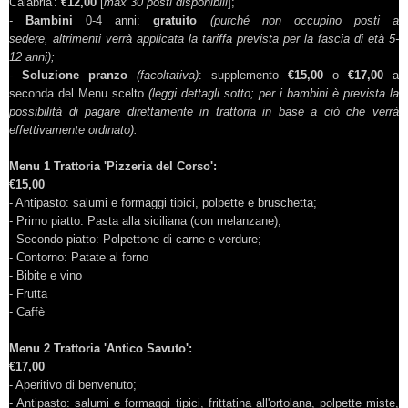
Calabria':
€12,00
[
max 30 posti disponibili
];
-
Bambini
0-4 anni:
gratuito
(purché non occupino posti a
sedere, altrimenti verrà applicata la tariffa prevista per la fascia di età 5-
12 anni);
-
Soluzione pranzo
(facoltativa)
: supplemento
€15,00
o
€17,00
a
seconda del Menu scelto
(leggi dettagli sotto; per i bambini è prevista la
possibilità di pagare direttamente in trattoria in base a ciò che verrà
effettivamente ordinato).
Menu 1 Trattoria 'Pizzeria del Corso':
€15,00
- Antipasto: salumi e formaggi tipici, polpette e bruschetta;
- Primo piatto: Pasta alla siciliana (con melanzane);
- Secondo piatto: Polpettone di carne e verdure;
- Contorno: Patate al forno
- Bibite e vino
- Frutta
- Caffè
Menu 2 Trattoria 'Antico Savuto':
€17,00
- Aperitivo di benvenuto;
- Antipasto: salumi e formaggi tipici, frittatina all'ortolana, polpette miste,