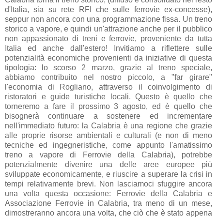
d'Italia, sia su rete RFI che sulle ferrovie ex-concesse),
seppur non ancora con una programmazione fissa. Un treno
storico a vapore, e quindi un'attrazione anche per il pubblico
non appassionato di treni e ferrovie, proveniente da tutta
Italia ed anche dall'estero! Invitiamo a riflettere sulle
potenzialità economiche provenienti da iniziative di questa
tipologia: lo scorso 2 marzo, grazie al treno speciale,
abbiamo contribuito nel nostro piccolo, a "far girare"
l'economia di Rogliano, attraverso il coinvolgimento di
ristoratori e guide turistiche locali. Questo è quello che
torneremo a fare il prossimo 3 agosto, ed è quello che
bisognerà continuare a sostenere ed incrementare
nell'immediato futuro: la Calabria è una regione che grazie
alle proprie risorse ambientali e culturali (e non di meno
tecniche ed ingegneristiche, come appunto l'amatissimo
treno a vapore di Ferrovie della Calabria), potrebbe
potenzialmente divenire una delle aree europee più
sviluppate economicamente, e riuscire a superare la crisi in
tempi relativamente brevi. Non lasciamoci sfuggire ancora
una volta questa occasione: Ferrovie della Calabria e
Associazione Ferrovie in Calabria, tra meno di un mese,
dimostreranno ancora una volta, che ciò che è stato appena