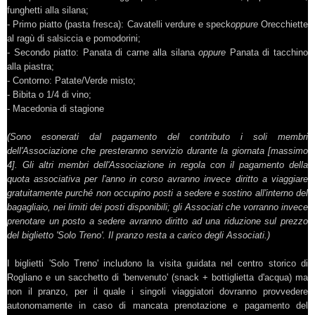
funghetti alla silana;
- Primo piatto (pasta fresca): Cavatelli verdure e speck
oppure
Orecchiette
al ragù di salsiccia e pomodorini;
- Secondo piatto: Panata di carne alla silana
oppure
Panata di tacchino
alla piastra;
- Contorno: Patate/Verde misto;
- Bibita o 1/4 di vino;
- Macedonia di stagione
(Sono esonerati dal pagamento del contributo i soli membri
dell'Associazione che presteranno servizio durante la giornata [massimo
4]. Gli altri membri dell'Associazione in regola con il pagamento della
quota associativa per l'anno in corso avranno invece diritto a viaggiare
gratuitamente purché non occupino posti a sedere e sostino all'interno del
bagagliaio, nei limiti dei posti disponibili; gli Associati che vorranno invece
prenotare un posto a sedere avranno diritto ad una riduzione sul prezzo
del biglietto 'Solo Treno'. Il pranzo resta a carico degli Associati.)
I biglietti 'Solo Treno' includono la visita guidata nel centro storico di
Rogliano e un sacchetto di 'benvenuto' (snack + bottiglietta d'acqua) ma
non il pranzo, per il quale i singoli viaggiatori dovranno provvedere
autonomamente in caso di mancata prenotazione e pagamento del