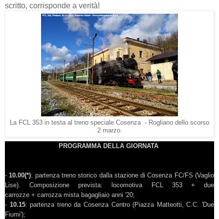
scritto, corrisponde a verità!
La FCL 353 in testa al treno speciale Cosenza - Rogliano dello scorso
2 marzo.
PROGRAMMA DELLA GIORNATA
-
10.00(*)
: partenza treno storico dalla stazione di Cosenza FC/FS (Vaglio
Lise).
Composizione prevista: locomotiva FCL 353 + due
carrozze + carrozza mista bagagliaio anni '20;
-
10.15
: partenza treno da Cosenza Centro (Piazza Matteotti, C.C. 'Due
Fiumi');