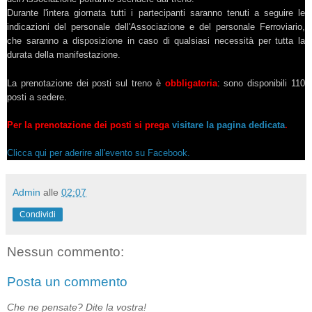
Durante l'intera giornata tutti i partecipanti saranno tenuti a seguire le
indicazioni del personale dell'Associazione e del personale Ferroviario,
che saranno a disposizione in caso di qualsiasi necessità per tutta la
durata della manifestazione.
La prenotazione dei posti sul treno è
obbligatoria
: sono disponibili 110
posti a sedere.
Per la prenotazione dei posti si prega
visitare la pagina dedicata
.
Clicca qui per aderire all'evento su Facebook.
Admin
alle
02:07
Condividi
Nessun commento:
Posta un commento
Che ne pensate? Dite la vostra!