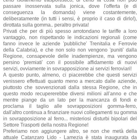
passare inosservata sulla jonica, dove l'offerta (e di
conseguenza la domanda) viene costantemente,
deliberatamente (in tutti i sensi, è proprio il caso di dirlo!),
dirottata sulla gomma.. peraltro privata!
Privati che per di più spesso arrotondano le tariffe a loro
vantaggio, non rispettando le indicazioni regionali (come
fanno invece le aziende 'pubbliche' Trenitalia e Ferrovie
della Calabria), e che non solo non vengono 'puniti' dalla
Regione, consapevole delle inadempienze, ma vengono
persino 'premiati' con il possibile affidamento di nuovi
servizi, ovviamente in sovrapposizione ai servizi ferroviari!
A questo punto, almeno, ci piacerebbe che questi servizi
venissero effettuati quanto meno a mercato dalle aziende,
piuttosto che sovvenzionati dalla stessa Regione, che in
questo modo recupererebbe diversi milioni all'anno e che
mentre piange da un lato per la mancanza di fondi e
proclama il taglio alle sovrapposizioni gomma-ferro,
dall'altro continua a finanziare nuovi collegamenti su gomma
in sovrapposizione al ferro... misteriosi disturbi bipolari del
Settore Trasporti della nostra Regione!
Preferiamo non aggiungere altro, se non che metà della
attuale Catanzaro Lido - Lamezia è stata inaugurata da