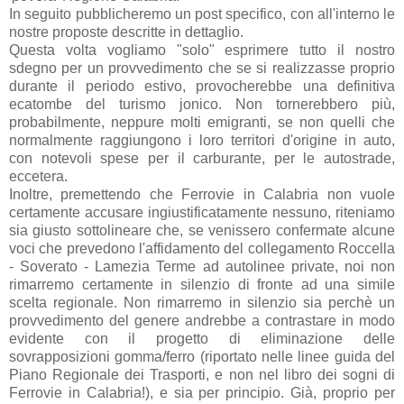
In seguito pubblicheremo un post specifico, con all'interno le
nostre proposte descritte in dettaglio.
Questa volta vogliamo "solo" esprimere tutto il nostro
sdegno per un provvedimento che se si realizzasse proprio
durante il periodo estivo, provocherebbe una definitiva
ecatombe del turismo jonico. Non tornerebbero più,
probabilmente, neppure molti emigranti, se non quelli che
normalmente raggiungono i loro territori d'origine in auto,
con notevoli spese per il carburante, per le autostrade,
eccetera.
Inoltre, premettendo che Ferrovie in Calabria non vuole
certamente accusare ingiustificatamente nessuno, riteniamo
sia giusto sottolineare che, se venissero confermate alcune
voci che prevedono l'affidamento del collegamento Roccella
- Soverato - Lamezia Terme ad autolinee private, noi non
rimarremo certamente in silenzio di fronte ad una simile
scelta regionale. Non rimarremo in silenzio sia perchè un
provvedimento del genere andrebbe a contrastare in modo
evidente con il progetto di eliminazione delle
sovrapposizioni gomma/ferro (riportato nelle linee guida del
Piano Regionale dei Trasporti, e non nel libro dei sogni di
Ferrovie in Calabria!), e sia per principio. Già, proprio per