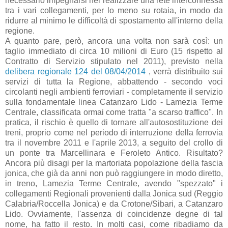
necessario impegnarsi nel realizzare una rete interconnessa
tra i vari collegamenti, per lo meno su rotaia, in modo da
ridurre al minimo le difficoltà di spostamento all'interno della
regione.
A quanto pare, però, ancora una volta non sarà così: un
taglio immediato di circa 10 milioni di Euro (15 rispetto al
Contratto di Servizio stipulato nel 2011), previsto nella
delibera regionale 124 del 08/04/2014
, verrà distribuito sui
servizi di tutta la Regione, abbattendo - secondo voci
circolanti negli ambienti ferroviari - completamente il servizio
sulla fondamentale linea Catanzaro Lido - Lamezia Terme
Centrale, classificata ormai come tratta "a scarso traffico". In
pratica, il rischio è quello di tornare all'autosostituzione dei
treni, proprio come nel periodo di interruzione della ferrovia
tra il novembre 2011 e l'aprile 2013, a seguito del crollo di
un ponte tra Marcellinara e Feroleto Antico. Risultato?
Ancora più disagi per la martoriata popolazione della fascia
jonica, che già da anni non può raggiungere in modo diretto,
in treno, Lamezia Terme Centrale, avendo "spezzato" i
collegamenti Regionali provenienti dalla Jonica sud (Reggio
Calabria/Roccella Jonica) e da Crotone/Sibari, a Catanzaro
Lido. Ovviamente, l'assenza di coincidenze degne di tal
nome, ha fatto il resto. In molti casi, come ribadiamo da