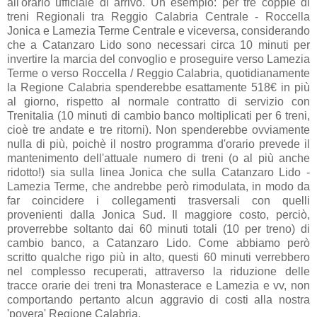
all'orario ufficiale di arrivo. Un esempio: per tre coppie di
treni Regionali tra Reggio Calabria Centrale - Roccella
Jonica e Lamezia Terme Centrale e viceversa, considerando
che a Catanzaro Lido sono necessari circa 10 minuti per
invertire la marcia del convoglio e proseguire verso Lamezia
Terme o verso Roccella / Reggio Calabria, quotidianamente
la Regione Calabria spenderebbe esattamente 518€ in più
al giorno, rispetto al normale contratto di servizio con
Trenitalia (10 minuti di cambio banco moltiplicati per 6 treni,
cioè tre andate e tre ritorni). Non spenderebbe ovviamente
nulla di più, poichè il nostro programma d'orario prevede il
mantenimento dell'attuale numero di treni (o al più anche
ridotto!) sia sulla linea Jonica che sulla Catanzaro Lido -
Lamezia Terme, che andrebbe però rimodulata, in modo da
far coincidere i collegamenti trasversali con quelli
provenienti dalla Jonica Sud. Il maggiore costo, perciò,
proverrebbe soltanto dai 60 minuti totali (10 per treno) di
cambio banco, a Catanzaro Lido. Come abbiamo però
scritto qualche rigo più in alto, questi 60 minuti verrebbero
nel complesso recuperati, attraverso la riduzione delle
tracce orarie dei treni tra Monasterace e Lamezia e vv, non
comportando pertanto alcun aggravio di costi alla nostra
'povera' Regione Calabria.