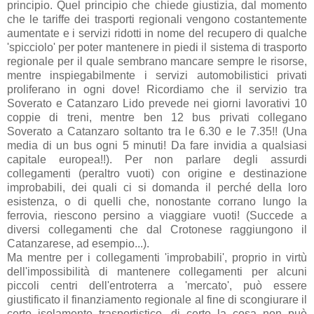
principio. Quel principio che chiede giustizia, dal momento
che le tariffe dei trasporti regionali vengono costantemente
aumentate e i servizi ridotti in nome del recupero di qualche
'spicciolo' per poter mantenere in piedi il sistema di trasporto
regionale per il quale sembrano mancare sempre le risorse,
mentre inspiegabilmente i servizi automobilistici privati
proliferano in ogni dove! Ricordiamo che il servizio tra
Soverato e Catanzaro Lido prevede nei giorni lavorativi 10
coppie di treni, mentre ben 12 bus privati collegano
Soverato a Catanzaro soltanto tra le 6.30 e le 7.35!! (Una
media di un bus ogni 5 minuti! Da fare invidia a qualsiasi
capitale europea!!). Per non parlare degli assurdi
collegamenti (peraltro vuoti) con origine e destinazione
improbabili, dei quali ci si domanda il perché della loro
esistenza, o di quelli che, nonostante corrano lungo la
ferrovia, riescono persino a viaggiare vuoti! (Succede a
diversi collegamenti che dal Crotonese raggiungono il
Catanzarese, ad esempio...).
Ma mentre per i collegamenti 'improbabili', proprio in virtù
dell'impossibilità di mantenere collegamenti per alcuni
piccoli centri dell'entroterra a 'mercato', può essere
giustificato il finanziamento regionale al fine di scongiurare il
certo isolamento trasportistico, di certo la cosa non può