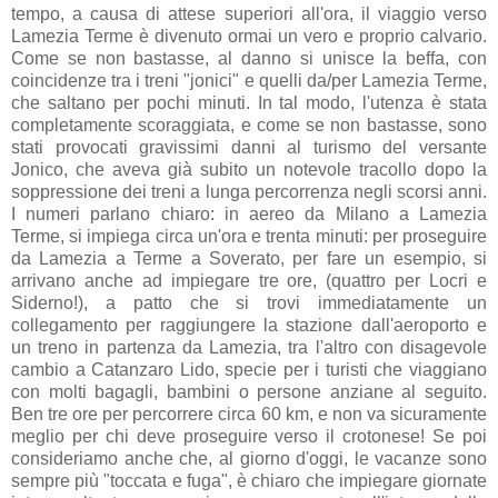
tempo, a causa di attese superiori all'ora, il viaggio verso
Lamezia Terme è divenuto ormai un vero e proprio calvario.
Come se non bastasse, al danno si unisce la beffa, con
coincidenze tra i treni "jonici" e quelli da/per Lamezia Terme,
che saltano per pochi minuti. In tal modo, l'utenza è stata
completamente scoraggiata, e come se non bastasse, sono
stati provocati gravissimi danni al turismo del versante
Jonico, che aveva già subito un notevole tracollo dopo la
soppressione dei treni a lunga percorrenza negli scorsi anni.
I numeri parlano chiaro: in aereo da Milano a Lamezia
Terme, si impiega circa un'ora e trenta minuti: per proseguire
da Lamezia a Terme a Soverato, per fare un esempio, si
arrivano anche ad impiegare tre ore, (quattro per Locri e
Siderno!), a patto che si trovi immediatamente un
collegamento per raggiungere la stazione dall'aeroporto e
un treno in partenza da Lamezia, tra l'altro con disagevole
cambio a Catanzaro Lido, specie per i turisti che viaggiano
con molti bagagli, bambini o persone anziane al seguito.
Ben tre ore per percorrere circa 60 km, e non va sicuramente
meglio per chi deve proseguire verso il crotonese! Se poi
consideriamo anche che, al giorno d'oggi, le vacanze sono
sempre più "toccata e fuga", è chiaro che impiegare giornate