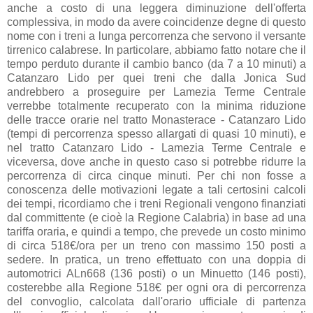
anche a costo di una leggera diminuzione dell'offerta
complessiva, in modo da avere coincidenze degne di questo
nome con i treni a lunga percorrenza che servono il versante
tirrenico calabrese. In particolare, abbiamo fatto notare che il
tempo perduto durante il cambio banco (da 7 a 10 minuti) a
Catanzaro Lido per quei treni che dalla Jonica Sud
andrebbero a proseguire per Lamezia Terme Centrale
verrebbe totalmente recuperato con la minima riduzione
delle tracce orarie nel tratto Monasterace - Catanzaro Lido
(tempi di percorrenza spesso allargati di quasi 10 minuti), e
nel tratto Catanzaro Lido - Lamezia Terme Centrale e
viceversa, dove anche in questo caso si potrebbe ridurre la
percorrenza di circa cinque minuti. Per chi non fosse a
conoscenza delle motivazioni legate a tali certosini calcoli
dei tempi, ricordiamo che i treni Regionali vengono finanziati
dal committente (e cioè la Regione Calabria) in base ad una
tariffa oraria, e quindi a tempo, che prevede un costo minimo
di circa 518€/ora per un treno con massimo 150 posti a
sedere. In pratica, un treno effettuato con una doppia di
automotrici ALn668 (136 posti) o un Minuetto (146 posti),
costerebbe alla Regione 518€ per ogni ora di percorrenza
del convoglio, calcolata dall'orario ufficiale di partenza