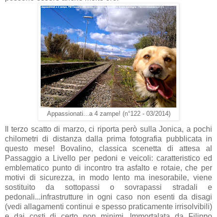
Appassionati...a 4 zampe! (n°122 - 03/2014)
Il terzo scatto di marzo, ci riporta però sulla Jonica, a pochi
chilometri di distanza dalla prima fotografia pubblicata in
questo mese! Bovalino, classica scenetta di attesa al
Passaggio a Livello per pedoni e veicoli: caratteristico ed
emblematico punto di incontro tra asfalto e rotaie, che per
motivi di sicurezza, in modo lento ma inesorabile, viene
sostituito da sottopassi o sovrapassi stradali e
pedonali...infrastrutture in ogni caso non esenti da disagi
(vedi allagamenti continui e spesso praticamente irrisolvibili)
e dai costi di certo non minimi. Immortalata da Filippo