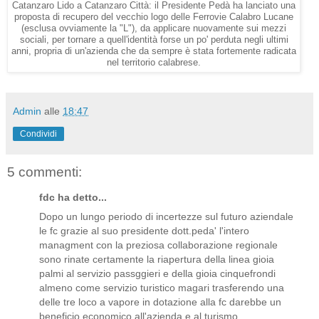
Catanzaro Lido a Catanzaro Città: il Presidente Pedà ha lanciato una
proposta di recupero del vecchio logo delle Ferrovie Calabro Lucane
(esclusa ovviamente la "L"), da applicare nuovamente sui mezzi
sociali, per tornare a quell'identità forse un po' perduta negli ultimi
anni, propria di un'azienda che da sempre è stata fortemente radicata
nel territorio calabrese.
Admin
alle
18:47
Condividi
5 commenti:
fdc ha detto...
Dopo un lungo periodo di incertezze sul futuro aziendale
le fc grazie al suo presidente dott.peda' l'intero
managment con la preziosa collaborazione regionale
sono rinate certamente la riapertura della linea gioia
palmi al servizio passggieri e della gioia cinquefrondi
almeno come servizio turistico magari trasferendo una
delle tre loco a vapore in dotazione alla fc darebbe un
beneficio economico all'azienda e al turismo