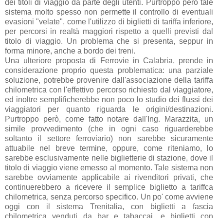
dei titoli di viaggio da parte degli utenti. Purtroppo però tale
sistema molto spesso non permette il controllo di eventuali
evasioni "velate", come l'utilizzo di biglietti di tariffa inferiore,
per percorsi in realtà maggiori rispetto a quelli previsti dal
titolo di viaggio. Un problema che si presenta, seppur in
forma minore, anche a bordo dei treni.
Una ulteriore proposta di Ferrovie in Calabria, prende in
considerazione proprio questa problematica: una parziale
soluzione, potrebbe provenire dall'associazione della tariffa
chilometrica con l'effettivo percorso richiesto dal viaggiatore,
ed inoltre semplificherebbe non poco lo studio dei flussi dei
viaggiatori per quanto riguarda le origini/destinazioni.
Purtroppo però, come fatto notare dall'Ing. Marazzita, un
simile provvedimento (che in ogni caso riguarderebbe
soltanto il settore ferroviario) non sarebbe sicuramente
attuabile nel breve termine, oppure, come riteniamo, lo
sarebbe esclusivamente nelle biglietterie di stazione, dove il
titolo di viaggio viene emesso al momento. Tale sistema non
sarebbe ovviamente applicabile ai rivenditori privati, che
continuerebbero a ricevere il semplice biglietto a tariffca
chilometrica, senza percorso specifico. Un po' come avviene
oggi con il sistema Trenitalia, con biglietti a fascia
chilometrica venduti da bar e tabaccai, e biglietti con