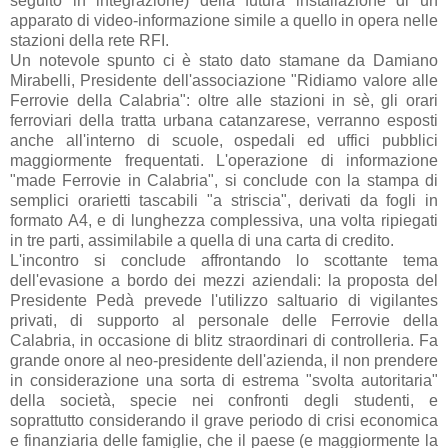
seguito in integrazione) della futura installazione di un
apparato di video-informazione simile a quello in opera nelle
stazioni della rete RFI.
Un notevole spunto ci è stato dato stamane da Damiano
Mirabelli, Presidente dell'associazione "Ridiamo valore alle
Ferrovie della Calabria": oltre alle stazioni in sè, gli orari
ferroviari della tratta urbana catanzarese, verranno esposti
anche all'interno di scuole, ospedali ed uffici pubblici
maggiormente frequentati. L'operazione di informazione
"made Ferrovie in Calabria", si conclude con la stampa di
semplici orarietti tascabili "a striscia", derivati da fogli in
formato A4, e di lunghezza complessiva, una volta ripiegati
in tre parti, assimilabile a quella di una carta di credito.
L'incontro si conclude affrontando lo scottante tema
dell'evasione a bordo dei mezzi aziendali: la proposta del
Presidente Pedà prevede l'utilizzo saltuario di vigilantes
privati, di supporto al personale delle Ferrovie della
Calabria, in occasione di blitz straordinari di controlleria. Fa
grande onore al neo-presidente dell'azienda, il non prendere
in considerazione una sorta di estrema "svolta autoritaria"
della società, specie nei confronti degli studenti, e
soprattutto considerando il grave periodo di crisi economica
e finanziaria delle famiglie, che il paese (e maggiormente la