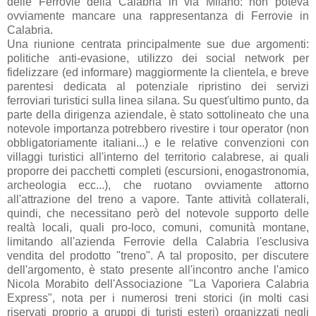
delle Ferrovie della Calabria in via Milano: non poteva
ovviamente mancare una rappresentanza di Ferrovie in
Calabria.
Una riunione centrata principalmente sue due argomenti:
politiche anti-evasione, utilizzo dei social network per
fidelizzare (ed informare) maggiormente la clientela, e breve
parentesi dedicata al potenziale ripristino dei servizi
ferroviari turistici sulla linea silana. Su quest'ultimo punto, da
parte della dirigenza aziendale, è stato sottolineato che una
notevole importanza potrebbero rivestire i tour operator (non
obbligatoriamente italiani...) e le relative convenzioni con
villaggi turistici all'interno del territorio calabrese, ai quali
proporre dei pacchetti completi (escursioni, enogastronomia,
archeologia ecc...), che ruotano ovviamente attorno
all'attrazione del treno a vapore. Tante attività collaterali,
quindi, che necessitano però del notevole supporto delle
realtà locali, quali pro-loco, comuni, comunità montane,
limitando all'azienda Ferrovie della Calabria l'esclusiva
vendita del prodotto "treno". A tal proposito, per discutere
dell'argomento, è stato presente all'incontro anche l'amico
Nicola Morabito dell'Associazione "La Vaporiera Calabria
Express", nota per i numerosi treni storici (in molti casi
riservati proprio a gruppi di turisti esteri) organizzati negli