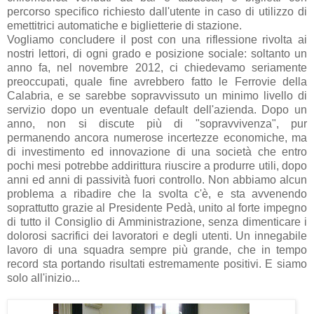
percorso specifico richiesto dall'utente in caso di utilizzo di
emettitrici automatiche e biglietterie di stazione.
Vogliamo concludere il post con una riflessione rivolta ai
nostri lettori, di ogni grado e posizione sociale: soltanto un
anno fa, nel novembre 2012, ci chiedevamo seriamente
preoccupati, quale fine avrebbero fatto le Ferrovie della
Calabria, e se sarebbe sopravvissuto un minimo livello di
servizio dopo un eventuale default dell'azienda. Dopo un
anno, non si discute più di "sopravvivenza", pur
permanendo ancora numerose incertezze economiche, ma
di investimento ed innovazione di una società che entro
pochi mesi potrebbe addirittura riuscire a produrre utili, dopo
anni ed anni di passività fuori controllo. Non abbiamo alcun
problema a ribadire che la svolta c'è, e sta avvenendo
soprattutto grazie al Presidente Pedà, unito al forte impegno
di tutto il Consiglio di Amministrazione, senza dimenticare i
dolorosi sacrifici dei lavoratori e degli utenti. Un innegabile
lavoro di una squadra sempre più grande, che in tempo
record sta portando risultati estremamente positivi. E siamo
solo all'inizio...