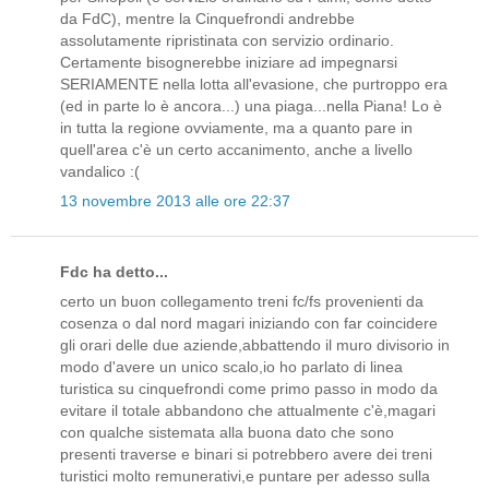
da FdC), mentre la Cinquefrondi andrebbe
assolutamente ripristinata con servizio ordinario.
Certamente bisognerebbe iniziare ad impegnarsi
SERIAMENTE nella lotta all'evasione, che purtroppo era
(ed in parte lo è ancora...) una piaga...nella Piana! Lo è
in tutta la regione ovviamente, ma a quanto pare in
quell'area c'è un certo accanimento, anche a livello
vandalico :(
13 novembre 2013 alle ore 22:37
Fdc ha detto...
certo un buon collegamento treni fc/fs provenienti da
cosenza o dal nord magari iniziando con far coincidere
gli orari delle due aziende,abbattendo il muro divisorio in
modo d'avere un unico scalo,io ho parlato di linea
turistica su cinquefrondi come primo passo in modo da
evitare il totale abbandono che attualmente c'è,magari
con qualche sistemata alla buona dato che sono
presenti traverse e binari si potrebbero avere dei treni
turistici molto remunerativi,e puntare per adesso sulla