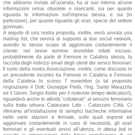
che abbiamo inviato all'azienda, ha al suo interno alcune
informazioni ormai obsolete o mancanti, sia per quanto
riguarda le informazioni sull'impresa stessa, e sia (in
particolare), per quanto riguarda gli orari, specie del settore
gommato.
A seguito di una nostra proposta, inoltre, verrà avviata una
mailing list, che servirà di supporto ai due social network,
avendo lo stesso scopo di aggiornare costantemente il
cliente: nel breve termine dovrebbe infatti iniziare,
probabilmente da parte di Ferrovie in Calabria stessa, la
raccolta degli indirizzi email degli utenti dei servizi ferroviari.
Il ruolo della nostra Associazione, inoltre, come discusso in
un precedente incontro tra Ferrovie in Calabria e Ferrovie
della Calabria lo scorso 7 novembre (a tal proposito
ringraziamo il Dott. Giuseppe Pedà, l'Ing. Santo Marazzita
ed il Geom. Sergio Aiello per il notevole tempo dedicatoci!),
riguarderà anche le attività "collaterali" al servizio ferroviario
sulla tratta urbana Catanzaro Lido - Catanzaro Città. Ci
riferiamo all'installazione di semplici bacheche informative
nelle varie stazioni e fermate, sulle quali esporre ed
aggiornare costantemente in caso di necessità, gli orari
ferroviari e gli eventuali avvisi all'utenza, in attesa (ed in