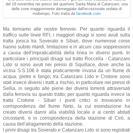
del 19 novembre nei pressi del quartiere Santa Maria di Catanzaro, una
delle zone maggiormente danneggiate dall'eccezionale ondata di
maltempo. Foto tratta da
facebook.com
Ma torniamo alle nostre ferrovie. Per quanto riguarda il
traffico sulle linee RFI, i maggiori disagi si sono avuti sulla
tratta jonica tra Soverato e Sibari, dove numerose corse
hanno subito ritardi, limitazioni e in alcuni casi soppressioni
a causa dell'impraticabilità della linea in diversi punti. In
particolare i principali disagi sul tratto Roccella - Catanzaro
Lido si sono avuti nei pressi di Squillace, dove anche la
vicina S.S.106 è stata praticamente invasa da un fiume di
acqua, pietre e fango; tra Catanzaro Lido e Crotone sono
stati invece diversi i tratti a rischio, in particolare nei pressi di
Sellia, in seguito alle piene dei diversi torrenti attraversati
dalla ferrovia su questo tratto; per quanto riguarda invece la
tratta Crotone - Sibari i punti critici si trovavano in
corrispondenza del fiume Neto, la cui esondazione ha
creato diversi danni alla viabilità locale e ai centri abitati
circostanti, e in corrispondenza della stazione di Cirò, a
causa dell'allagamento della stazione.
I primi disagi tra Soverato e Catanzaro Lido si sono registrati