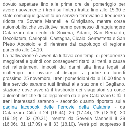
dovuto aspettare fino alle prime ore del pomeriggio per
avere nuovamente i treni sull'intera tratta: fino alle 15.30 è
stato comunque garantito un servizio ferroviario a frequenza
ridotta tra Soveria Mannelli e Gimigliano, mentre corse
automobilistiche sostitutive hanno permesso di raggiungere
Catanzaro dai centri di Soveria, Adami, San Bernardo,
Decollatura, Carlopoli, Castagna, Cicala, Serrastretta e San
Pietro Apostolo e di rientrare dal capoluogo di regione
partendo alle 14.10.
La riattivazione è avvenuta tuttavia con tempi di percorrenza
maggiorati e quindi con conseguenti ritardi ai treni, a causa
dei rallentamenti imposti dai danni alla linea legati al
maltempo: per ovviare al disagio, a partire da lunedì
prossimo, 25 novembre, i treni pomeridiani dalle 16.00 fino a
fine servizio saranno tutti limitati alla stazione di Gagliano,
stazione dove avverrà il trasbordo dei viaggiatori su corse
automobilistiche di collegamento da e per Catanzaro Città. I
treni interessati saranno - secondo quanto riportato sulla
pagina facebook delle Ferrovie della Calabria
- da
Catanzaro Città il 24 (16.44), 26 (17.44), 28 (18.30), 30
(19.19) e 32 (20.21), mentre da Soveria Mannelli il 29
(16.06), 31 (17.09) e il 33 (18.10). Verrà poi soppresso il