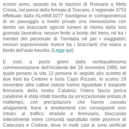
scorso anno, quando tra le stazioni di Rossano e Mirto
Crosia, nei pressi della fermata di Toscano, il regionale 3753
effettuato dalla ALn668.1077 travolgeva in corrispondenza
di un passaggio a livello privato una monovolume con
dentro sei braccianti agricoli rumeni di ritorno dalla loro
giornata lavorativa: nessun ferito a bordo del treno, né tra i
membri del personale di Trenitalia né per i viaggiatori;
nessun sopravvissuto invece tra i braccianti che erano a
bordo dell'auto travolta. (
Leggi qui
)
E così, a pochi giorni dalla ventiquattresima
commemorazione dell'incidente del 16 novembre 1989, nel
quale persero la vita 12 persone in seguito allo scontro di
due treni tra Crotone e Isola Capo Rizzuto, lo scorso 19
novembre altre cattive notizie hanno riguardato il trasporto
ferroviario della nostra Calabria: l'intera fascia jonica
calabrese è stata infatti travolta da un'eccezionale ondata di
maltempo, con precipitazioni che hanno causato
allagamenti, frane e smottamenti con conseguenti ovvi
intralci al traffico stradale e ferroviario, bloccando
letteralmente intere comunità soprattutto nelle province di
Catanzaro e Crotone, dove in molti casi si sono verificati