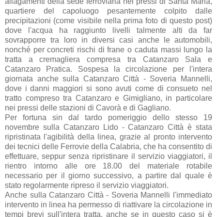
allagamenti della sede ferroviaria nei pressi di Santa Maria,
quartiere del capoluogo pesantemente colpito dalle
precipitazioni (come visibile nella prima foto di questo post)
dove l'acqua ha raggiunto livelli talmente alti da far
sovrapporre tra loro in diversi casi anche le automobili,
nonché per concreti rischi di frane o caduta massi lungo la
tratta a cremagliera compresa tra Catanzaro Sala e
Catanzaro Pratica. Sospesa la circolazione per l'intera
giornata anche sulla Catanzaro Città - Soveria Mannelli,
dove i danni maggiori si sono avuti come di consueto nel
tratto compreso tra Catanzaro e Gimigliano, in particolare
nei pressi delle stazioni di Cavorà e di Gagliano.
Per fortuna sin dal tardo pomeriggio dello stesso 19
novembre sulla Catanzaro Lido - Catanzaro Città è stata
ripristinata l'agibilità della linea, grazie al pronto intervento
dei tecnici delle Ferrovie della Calabria, che ha consentito di
effettuare, seppur senza ripristinare il servizio viaggiatori, il
rientro intorno alle ore 18.00 del materiale rotabile
necessario per il giorno successivo, a partire dal quale è
stato regolarmente ripreso il servizio viaggiatori.
Anche sulla Catanzaro Città - Soveria Mannelli l'immediato
intervento in linea ha permesso di riattivare la circolazione in
tempi brevi sull'intera tratta, anche se in questo caso si è