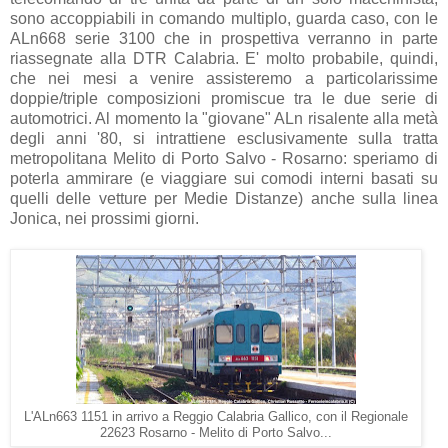
sono accoppiabili in comando multiplo, guarda caso, con le
ALn668 serie 3100 che in prospettiva verranno in parte
riassegnate alla DTR Calabria. E' molto probabile, quindi,
che nei mesi a venire assisteremo a particolarissime
doppie/triple composizioni promiscue tra le due serie di
automotrici. Al momento la "giovane" ALn risalente alla metà
degli anni '80, si intrattiene esclusivamente sulla tratta
metropolitana Melito di Porto Salvo - Rosarno: speriamo di
poterla ammirare (e viaggiare sui comodi interni basati su
quelli delle vetture per Medie Distanze) anche sulla linea
Jonica, nei prossimi giorni.
L'ALn663 1151 in arrivo a Reggio Calabria Gallico, con il Regionale
22623 Rosarno - Melito di Porto Salvo...