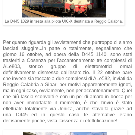
La D445 1029 in testa alla pilota UIC-X destinata a Reggio Calabria.
Per quanto riguarda gli avvistamenti che purtroppo ci siamo
lasciati sfuggire...in parte o totalmente, segnaliamo che
giorno 16 ottobre, ad opera della D445 1140, sono stati
trasferiti a Cosenza per l'accantonamento tre complessi di
ALe803, storico gruppo di elettromotrici ormai
definitivamente dismesso dall'esercizio. Il 22 ottobre pare
che invece sia toccato a due complessi di ALe582, inviati da
Reggio Calabria a Sibari per motivi apparentemente ignoti,
ma in ogni caso, ovviamente, non per accantonamento. Quel
che più lascia sconvolti e con un po' di amaro in bocca per
non aver immortalato il momento, è che l'invio è stato
effettuato totalmente via Jonica, anche stavolta grazie ad
una D445...ed in questo caso le alternative erano
decisamente poche, vista l'assenza di elettrificazione!