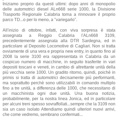
Iniziamo proprio da questi ultimi: dopo anni di monopolio
delle automotrici diesel ALn668 serie 1000, la Divisione
Trasporto Regionale Calabria torna a rinnovare il proprio
parco TD...o per lo meno, a "variegarlo".
All'inizio di ottobre, infatti, con viva sorpresa è stata
assegnata a Reggio Calabria l'ALn668 3109,
precedentemente assegnata alla DTR Sardegna, ed in
particolare al Deposito Locomotive di Cagliari. Non si tratta
ovviamente di una vera e propria new entry, in quanto fino al
2008 la serie 3100 era rappresentata in Calabria da un
cospicuo numero di macchine, in seguito trasferite in vari
depositi toscani e veneti, in cambio di altrettante unità della
più vecchia serie 1000. Un gradito ritorno, quindi, poichè in
primis si tratta di automotrici decisamente più performanti,
ma soprattutto perchè sono utilizzabili in comando multiplo
fino a tre unità, a differenza delle 1000, che necessitano di
un macchinista ogni due unità. Una buona notizia,
probabilmente, per la nostra linea Jonica, ed in particolare
per alcuni treni spesso sovraffollati...sempre che la 3109 non
sia un caso isolato Attendiamo quindi ulteriori nuovi arrivi,
che come vedremo, sembrano confermati...