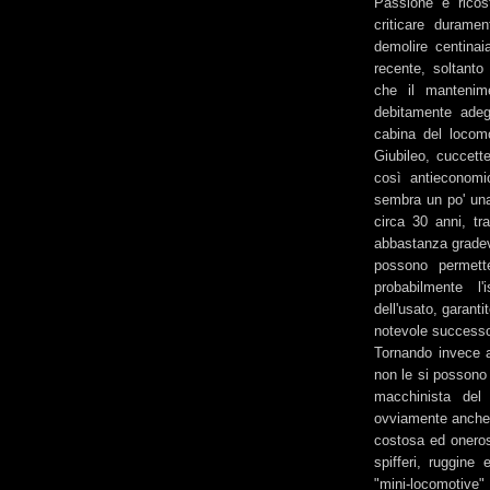
Passione e ricos
criticare duramen
demolire centinai
recente, soltanto
che il mantenime
debitamente adeg
cabina del locom
Giubileo, cuccett
così antieconomic
sembra un po' una
circa 30 anni, tra
abbastanza gradevo
possono permette
probabilmente l'
dell'usato, garant
notevole success
Tornando invece a
non le si possono 
macchinista del 
ovviamente anche 
costosa ed oneros
spifferi, ruggine
"mini-locomotive