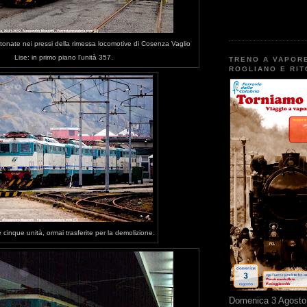
nate nei pressi della rimessa locomotive di Cosenza Vaglio
Lise: in primo piano l'unità 357.
TRENO A VAPOR
ROGLIANO E RI
 cinque unità, ormai trasferite per la demolizione.
Domenica 3 Agosto 