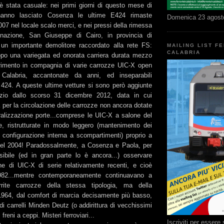
è stata casuale: nei primi giorni di questo mese di
, hanno lasciato Cosenza le ultime E424 rimaste
Domenica 23 agost
07 nel locale scalo merci, e nei pressi della rimessa
inazione, San Giuseppe di Cairo, in provincia di
un importante demolitore raccordato alla rete FS:
MAILING LIST F
CALABRIA
dopo una variegata ed onorata carriera durata mezzo
rimento in compagnia di varie carrozze UIC-X open
labria, accantonate da anni, ed inseparabili
424. A queste ultime vetture si sono però aggiunte
vizio dallo scorso 31 dicembre 2012, data in cui
per la circolazione delle carrozze non ancora dotate
eralizzazione porte...comprese le UIC-X a salone del
le, ristrutturate in modo leggero (mantenimento dei
i e configurazione interna a scompartimenti) proprio a
io del 2004! Paradossalmente, a Cosenza e Paola, per
ibile (ed in gran parte lo è ancora...) osservare
e di UIC-X di serie relativamente recenti, e cioè
82...mentre contemporaneamente continuavano a
errite carrozze della stessa tipologia, ma della
1964, dal comfort di marcia decisamente più basso,
di carrelli Minden Deutz (o addirittura di vecchissimi
freni a ceppi. Misteri ferroviari...
Iscriviti per esser