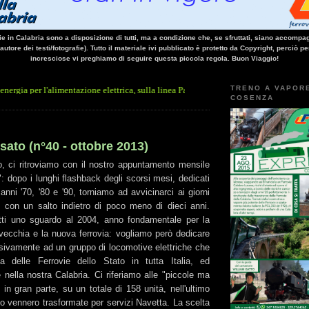
vie in Calabria sono a disposizione di tutti, ma a condizione che, se sfruttati, siano accompag
 autore dei testi/fotografie). Tutto il materiale ivi pubblicato è protetto da Copyright, perciò pe
incresciose vi preghiamo di seguire questa piccola regola. Buon Viaggio!
TRENO A VAPOR
limentazione elettrica, sulla linea Paola - Cosenza, causa l'arresto improvviso di un 
COSENZA
sato (n°40 - ottobre 2013)
 ci ritroviamo con il nostro appuntamento mensile
: dopo i lunghi flashback degli scorsi mesi, dedicati
 anni '70, '80 e '90, torniamo ad avvicinarci ai giorni
), con un salto indietro di poco meno di dieci anni.
tti uno sguardo al 2004, anno fondamentale per la
 vecchia e la nuova ferrovia: vogliamo però dedicare
sivamente ad un gruppo di locomotive elettriche che
ia delle Ferrovie dello Stato in tutta Italia, ed
nella nostra Calabria. Ci riferiamo alle "piccole ma
in gran parte, su un totale di 158 unità, nell'ultimo
io vennero trasformate per servizi Navetta. La scelta