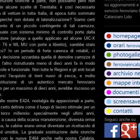
truzioni storiche a parte, non possiamo però non
su aggiornamenti e 
te alcune scelte di Trenitalia: è così necessario
servizio ferroviario
a di vetture in tutta Italia, di epoca tutto sommato
Catanzaro Lido
 perchè non dotate di lateralizzazione? Siamo certi
nto di un piccolo contingente di tali carrozze,
uate con sistema minimo di controllo porte dalla
otore (analogo a quello applicato ad alcune UIC-X
e T6 e WL MU con porte a libretto), sarebbe stato
o? In un periodo di forte carenza di rotabili, ci
 decisione azzardata quella di demolire carrozze di
 l'altro ristrutturate meno di dieci anni fa in modo
le e funzionale. Non tutte le Regioni e gli enti locali
rsi l'acquisto di treni nuovi di zecca, e molto
istituzione di un autentico mercato ferroviario
ito per un massimo di dieci anni, avrebbe riscosso un
o.
lle nostre E424, nostalgia da appassionati a parte,
certo definire come il luogo di lavoro ottimale per un
terzo millennio: specialmente negli ultimi anni,
a causa della scarsa manutenzione, divenuta ormai
Seguici anche su
a, le cabine erano ormai diventate un ricettacolo di
 ed umidità. La graduale sostituzione delle storiche
" con le nuove E464 anche nella nostra Calabria,