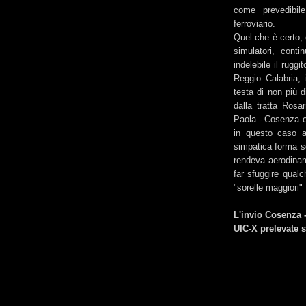
come prevedibil
ferroviario.
Quel che è certo, è
simulatori, cont
indelebile il rugg
Reggio Calabria, 
testa di non più 
dalla tratta Ros
Paola - Cosenza e 
in questo caso a
simpatica forma sq
rendeva aerodina
far sfuggire qualc
"sorelle maggiori
L'invio Cosenza 
UIC-X prelevate 