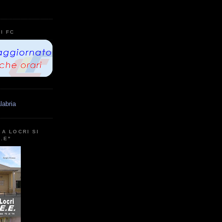
I FC
labria
A LOCRI SI
E.E"