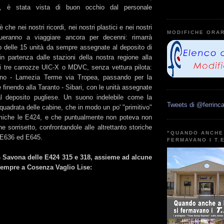
e, è stata vista di buon occhio dal personale
 che nei nostri ricordi, nei nostri plastici e nei nostri
MODIFICHE ORAR
inueranno a viaggiare ancora per decenni: rimarrà
ito delle 15 unità da sempre assegnate al deposito di
in partenza dalle stazioni della nostra regione alla
di tre carrozze UIC-X o MDVC, senza vettura pilota:
arno - Lamezia Terme via Tropea, passando per la
finendo alla Taranto - Sibari, con le unità assegnate
l deposito pugliese. Un suono indelebile come la
Tweets di @ferrinca
uadrata delle cabine, che in modo un po' "primitivo"
miche le E424, e che puntualmente non poteva non
he sorrisetto, confrontandole alle altrettanto storiche
"QUANDO ANCHE 
" E636 ed E645.
FERMAVANO I T.
- Savona delle E424 315 e 318, assieme ad alcune
sempre a Cosenza Vaglio Lise: