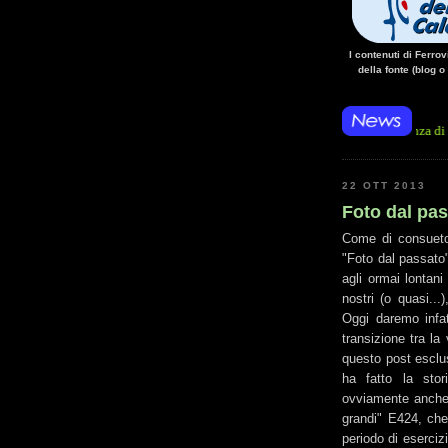
I contenuti di Ferro
della fonte (blog o
• 14/10/14 • La mancanza di energia per l'a
22 OTT 2013
Foto dal pas
Come di consueto,
"Foto dal passato"
agli ormai lontani
nostri (o quasi...
Oggi daremo infa
transizione tra la
questo post esclu
ha fatto la stor
ovviamente anche 
grandi" E424, che 
periodo di eserciz