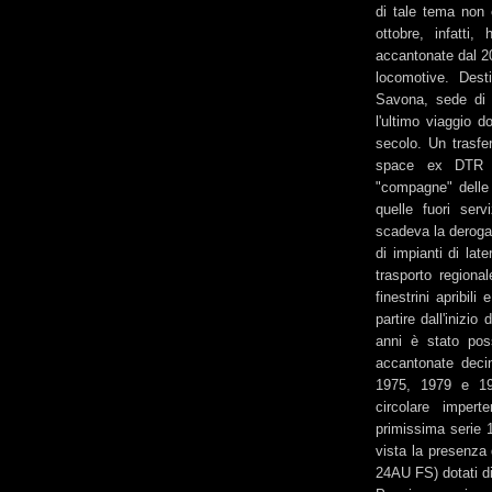
di tale tema non 
ottobre, infatti
accantonate dal 20
locomotive. Dest
Savona, sede di 
l'ultimo viaggio 
secolo. Un trasfe
space ex DTR Ca
"compagne" delle 
quelle fuori ser
scadeva la deroga 
di impianti di lat
trasporto regiona
finestrini apribil
partire dall'iniz
anni è stato poss
accantonate decin
1975, 1979 e 19
circolare impert
primissima serie 
vista la presenza 
24AU FS) dotati di 