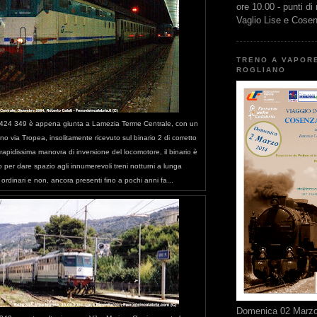
ore 10.00 - punti di
Vaglio Lise e Cose
TRENO A VAPOR
ROGLIANO
424 349 è appena giunta a Lamezia Terme Centrale, con un
 via Tropea, insolitamente ricevuto sul binario 2 di corretto
rapidissima manovra di inversione del locomotore, il binario è
 per dare spazio agli innumerevoli treni notturni a lunga
ordinari e non, ancora presenti fino a pochi anni fa...
Domenica 02 Marzo 