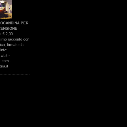
 LOCANDINA PER
ENSIONE -
+ € 2,00
issimo racconto con
rica, firmato da
info:
l.it -
l.com -
ria.it