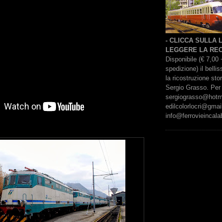
- CLICCA SULLA
LEGGERE LA REC
Disponibile (€ 7,00 
spedizione) il bell
la ricostruzione sto
Sergio Grasso. Per 
sergiograsso@hotmai
edilcolorlocri@gmai
info@ferrovieincalab